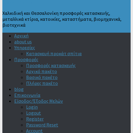
Προκατ Σπίτια
Χαλκιδική και Θεσσαλονίκη προσφορές κατασκευής,
μεταλλικά κτίρια, κατοικίες, καταστήματα, βιομηχανικά,
βιοτεχνικά
Αρχική
about us
Υπηρεσίες
Κατασκευή προκάτ σπίτια
Προσφορές
Προσφορές κατασκευής
Αρχικό πακέτο
Βασικό πακέτο
Πλήρες πακέτο
blog
Επικοινωνία
Είσοδος/Έξοδος Μελών
Login
Logout
Register
Password Reset
Account