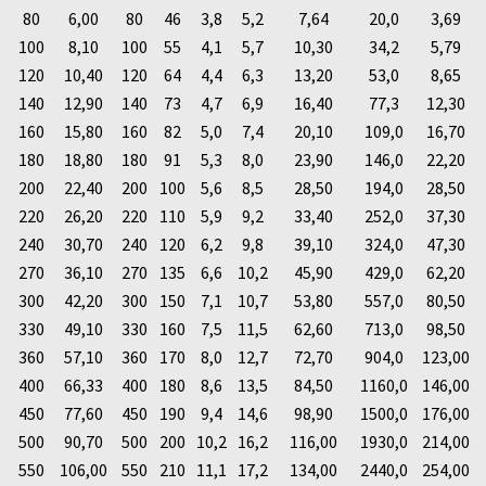
80
6,00
80
46
3,8
5,2
7,64
20,0
3,69
100
8,10
100
55
4,1
5,7
10,30
34,2
5,79
120
10,40
120
64
4,4
6,3
13,20
53,0
8,65
140
12,90
140
73
4,7
6,9
16,40
77,3
12,30
160
15,80
160
82
5,0
7,4
20,10
109,0
16,70
180
18,80
180
91
5,3
8,0
23,90
146,0
22,20
200
22,40
200
100
5,6
8,5
28,50
194,0
28,50
220
26,20
220
110
5,9
9,2
33,40
252,0
37,30
240
30,70
240
120
6,2
9,8
39,10
324,0
47,30
270
36,10
270
135
6,6
10,2
45,90
429,0
62,20
300
42,20
300
150
7,1
10,7
53,80
557,0
80,50
330
49,10
330
160
7,5
11,5
62,60
713,0
98,50
360
57,10
360
170
8,0
12,7
72,70
904,0
123,00
400
66,33
400
180
8,6
13,5
84,50
1160,0
146,00
450
77,60
450
190
9,4
14,6
98,90
1500,0
176,00
500
90,70
500
200
10,2
16,2
116,00
1930,0
214,00
550
106,00
550
210
11,1
17,2
134,00
2440,0
254,00