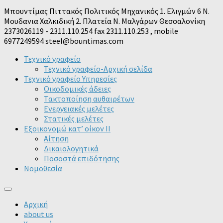
Μπουντίμας Πιττακός Πολιτικός Μηχανικός 1. Ελιγμών 6 Ν.
Μουδανια Χαλκιδική 2. Πλατεία Ν. Μαλγάρων Θεσσαλονίκη
2373026119 - 2311.110.254 fax 2311.110.253 , mobile
6977249594 steel@bountimas.com
Τεχνικό γραφείο
Τεχνικό γραφείο-Αρχική σελίδα
Τεχνικό γραφείο Υπηρεσίες
Οικοδομικές άδειες
Τακτοποίηση αυθαιρέτων
Ενεργειακές μελέτες
Στατικές μελέτες
Εξοικονομώ κατ’ οίκον II
Αίτηση
Δικαιολογητικά
Ποσοστά επιδότησης
Νομοθεσία
Αρχική
about us