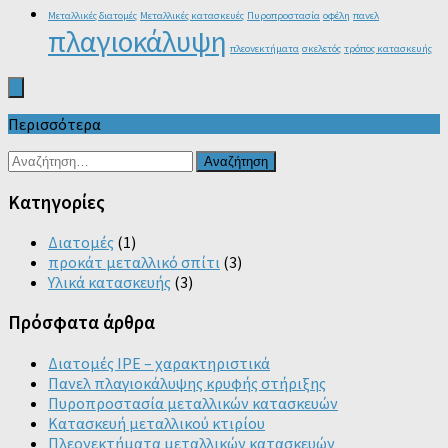
Μεταλλικές διατομές
Μεταλλικές κατασκευές
Πυροπροστασία
οφέλη
πανελ
πλαγιοκάλυψη
πλεονεκτήματα
σκελετός
τρόπος κατασκευής
Περισσότερα
Αναζήτηση
για:
Kατηγορίες
Διατομές
(1)
προκάτ μεταλλικό σπίτι
(3)
Υλικά κατασκευής
(3)
Πρόσφατα άρθρα
Διατομές IPE – χαρακτηριστικά
Πανελ πλαγιοκάλυψης κρυφής στήριξης
Πυροπροστασία μεταλλικών κατασκευών
Κατασκευή μεταλλικού κτιρίου
Πλεονεκτήματα μεταλλικών κατασκευών