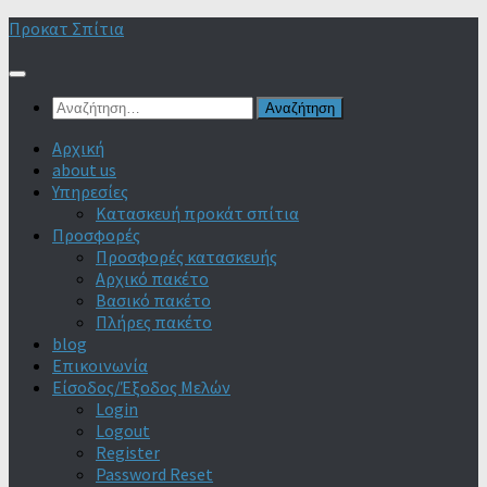
Skip
Προκατ Σπίτια
to
content
Αναζήτηση
για:
Αρχική
about us
Υπηρεσίες
Κατασκευή προκάτ σπίτια
Προσφορές
Προσφορές κατασκευής
Αρχικό πακέτο
Βασικό πακέτο
Πλήρες πακέτο
blog
Επικοινωνία
Είσοδος/Έξοδος Μελών
Login
Logout
Register
Password Reset