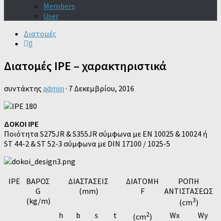
Members
User
Διατομές
0
Διατομές IPE – χαρακτηριστικά
συντάκτης
admin
·
7 Δεκεμβρίου, 2016
ΔΟΚΟΙ IPE
Ποιότητα S275JR & S355JR σύμφωνα με ΕΝ 10025 & 10024 ή
ST 44-2 & ST 52-3 σύμφωνα με DIN 17100 / 1025-5
IPE
ΒΑΡΟΣ
ΔΙΑΣΤΑΣΕΙΣ
ΔΙΑΤΟΜΗ
ΡΟΠΗ
G
(mm)
F
ΑΝΤΙΣΤΑΣΕΩΣ
(kg/m)
3
(cm
)
h
b
s
t
2
Wx
Wy
(cm
)