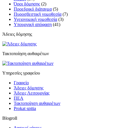
Όροι δόμησης
(2)
Προεδρικό διάταγμα
(5)
Πυροσβεστική νομοθεσία
(7)
Υγειονομική νομοθεσία
(3)
Υπουργική απόφαση
(41)
Άδειες δόμησης
Τακτοποίηση αυθαιρέτων
Υπηρεσίες γραφείου
Γραφείο
Άδειες δόμησης
Άδειες Λειτουργίας
ΠΕΑ
Τακτοποίηση αυθαιρέτων
Prokat spitia
Blogroll
Δασικοί χάρτες