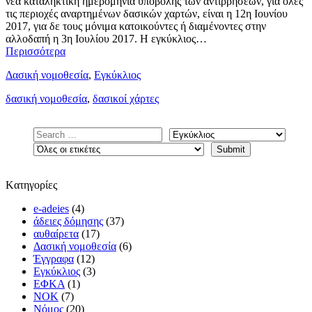
νέα καταληκτική ημερομηνία υποβολής των αντιρρήσεων, για όλες
τις περιοχές αναρτημένων δασικών χαρτών, είναι η 12η Ιουνίου
2017, για δε τους μόνιμα κατοικούντες ή διαμένοντες στην
αλλοδαπή η 3η Ιουλίου 2017. Η εγκύκλιος…
Περισσότερα
Δασική νομοθεσία
,
Εγκύκλιος
δασική νομοθεσία
,
δασικοί χάρτες
Kατηγορίες
e-adeies
(4)
άδειες δόμησης
(37)
αυθαίρετα
(17)
Δασική νομοθεσία
(6)
Έγγραφα
(12)
Εγκύκλιος
(3)
ΕΦΚΑ
(1)
ΝΟΚ
(7)
Νόμος
(20)