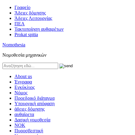
Γραφείο
Άδειες δόμησης
Άδειες Λειτουργίας
ΠΕΑ
Τακτοποίηση αυθαιρέτων
Prokat spitia
Nomothesia
Νομοθεσία μηχανικών
About us
Έγγραφα
Εγκύκλιος
Νόμος
Προεδρικό διάταγμα
Υπουργική απόφαση
άδειες δόμησης
αυθαίρετα
Δασική νομοθεσία
ΝΟΚ
Πυροσβεστική