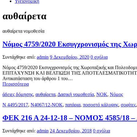
Υγειονομική
αυθαίρετα
αυθαίρετα νομοθεσία
Νόμος 4759/2020 Εκσυγχρονισμός της Χωρο
Συντάχθηκε από:
admin
9 Δεκεμβρίου, 2020
0 σχόλια
Νόμος 4759/2020 Εκσυγχρονισμός της Χωροταξικής και Πολε
ΕΠΙΤΑΧΥΝΣΗ ΚΑΙ ΒΕΛΤΙΩΣΗ ΤΗΣ ΑΠΟΤΕΛΕΣΜΑΤΙΚΟΤΗΤΑΣ
Αντικατάσταση του άρθρου 1 του…
Περισσότερα
άδειες δόμησης
,
αυθαίρετα
,
Δασική νομοθεσία
,
ΝΟΚ
,
Νόμος
Ν 4495/2017
,
Ν4067/12-ΝΟΚ
,
πατάρια
,
ποσοστό κάλυψης
,
σοφίτες
ΦΕΚ 216 Α 24-12-18 – ΝΟΜΟΣ 4585/18 – Α
Συντάχθηκε από:
admin
24 Δεκεμβρίου, 2018
0 σχόλια