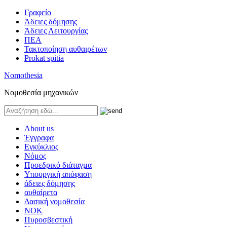
Γραφείο
Άδειες δόμησης
Άδειες Λειτουργίας
ΠΕΑ
Τακτοποίηση αυθαιρέτων
Prokat spitia
Nomothesia
Νομοθεσία μηχανικών
About us
Έγγραφα
Εγκύκλιος
Νόμος
Προεδρικό διάταγμα
Υπουργική απόφαση
άδειες δόμησης
αυθαίρετα
Δασική νομοθεσία
ΝΟΚ
Πυροσβεστική