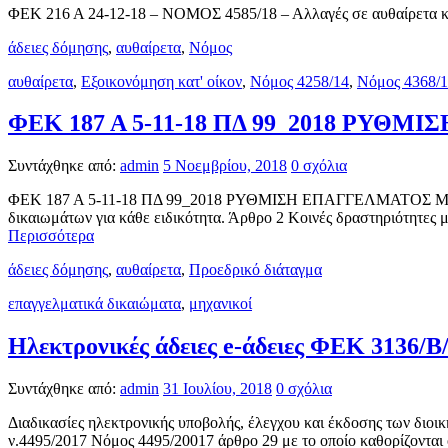
ΦΕΚ 216 Α 24-12-18 – ΝΟΜΟΣ 4585/18 – Αλλαγές σε αυθαίρετα κα
άδειες δόμησης
,
αυθαίρετα
,
Νόμος
αυθαίρετα
,
Εξοικονόμηση κατ' οίκον
,
Νόμος 4258/14
,
Νόμος 4368/
ΦΕΚ 187 Α 5-11-18 ΠΔ 99_2018 Ρ
Συντάχθηκε από:
admin
5 Νοεμβρίου, 2018
0 σχόλια
ΦΕΚ 187 Α 5-11-18 ΠΔ 99_2018 ΡΥΘΜΙΣΗ ΕΠΑΓΓΕΛΜΑΤΟΣ ΜΗΧ
δικαιωμάτων για κάθε ειδικότητα. Άρθρο 2 Κοινές δραστηριότητε
Περισσότερα
άδειες δόμησης
,
αυθαίρετα
,
Προεδρικό διάταγμα
επαγγελματικά δικαιώματα
,
μηχανικοί
Ηλεκτρονικές άδειες e-άδειες ΦΕΚ 3136/Β/
Συντάχθηκε από:
admin
31 Ιουλίου, 2018
0 σχόλια
Διαδικασίες ηλεκτρονικής υποβολής, έλεγχου και έκδοσης των διοι
ν.4495/2017 Νόμος 4495/20017 άρθρο 29 με το οποίο καθορίζονται 