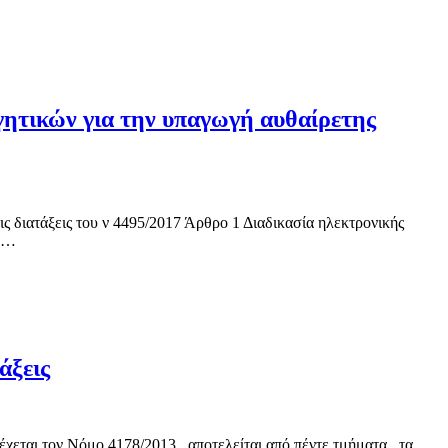
γητικών για την υπαγωγή αυθαίρετης
ς διατάξεις του ν 4495/2017 Άρθρο 1 Διαδικασία ηλεκτρονικής
ία…
άξεις
εται τον Νόμο 4178/2013 , αποτελείται από πέντε τμήματα , τα