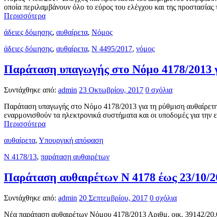
οποία περιλαμβάνουν όλο το εύρος του ελέγχου και της προστασία
Περισσότερα
άδειες δόμησης
,
αυθαίρετα
,
Νόμος
άδειες δόμησης
,
αυθαίρετα
,
Ν 4495/2017
,
νόμος
Παράταση υπαγωγής στο Νόμο 4178/2013 γ
Συντάχθηκε από:
admin
23 Οκτωβρίου, 2017
0 σχόλια
Παράταση υπαγωγής στο Νόμο 4178/2013 για τη ρύθμιση αυθαίρετ
εναρμονισθούν τα ηλεκτρονικά συστήματα και οι υποδομές για τη
Περισσότερα
αυθαίρετα
,
Υπουργική απόφαση
N 4178/13
,
παράταση αυθαιρέτων
Παράταση αυθαιρέτων N 4178 έως 23/10/2
Συντάχθηκε από:
admin
20 Σεπτεμβρίου, 2017
0 σχόλια
Νέα παράταση αυθαιρέτων Νόμου 4178/2013 Αριθμ. οικ. 39142/20.