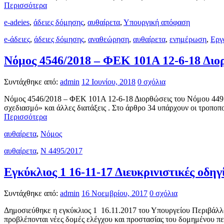
Περισσότερα
e-adeies
,
άδειες δόμησης
,
αυθαίρετα
,
Υπουργική απόφαση
e-άδειες
,
άδειες δόμησης
,
αναθεώρηση
,
αυθαίρετα
,
ενημέρωση
,
Εργ
Νόμος 4546/2018 – ΦΕΚ 101Α 12-6-18 Διο
Συντάχθηκε από:
admin
12 Ιουνίου, 2018
0 σχόλια
Νόμος 4546/2018 – ΦΕΚ 101Α 12-6-18 Διορθώσεις του Νόμου 4495
σχεδιασμό» και άλλες διατάξεις . Στο άρθρο 34 υπάρχουν οι τρο
Περισσότερα
αυθαίρετα
,
Νόμος
αυθαίρετα
,
Ν 4495/2017
Εγκύκλιος 1 16-11-17 Διευκρινιστικές οδη
Συντάχθηκε από:
admin
16 Νοεμβρίου, 2017
0 σχόλια
Δημοσιεύθηκε η εγκύκλιος 1 16.11.2017 του Υπουργείου Περιβάλλο
προβλέπονται νέες δομές ελέγχου και προστασίας του δομημένου π