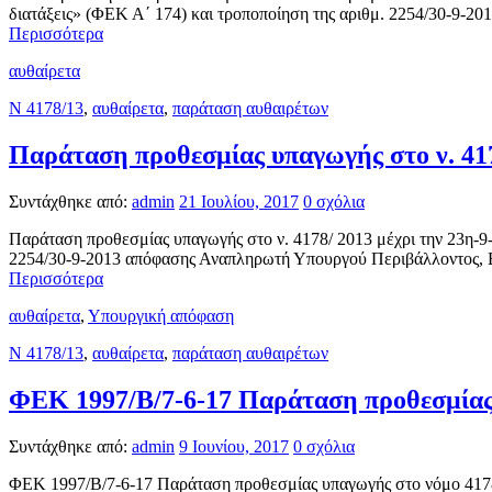
διατάξεις» (ΦΕΚ Α΄ 174) και τροποποίηση της αριθμ. 2254/30-9-
Περισσότερα
αυθαίρετα
N 4178/13
,
αυθαίρετα
,
παράταση αυθαιρέτων
Παράταση προθεσμίας υπαγωγής στο ν. 41
Συντάχθηκε από:
admin
21 Ιουλίου, 2017
0 σχόλια
Παράταση προθεσμίας υπαγωγής στο ν. 4178/ 2013 μέχρι την 23η-9-
2254/30-9-2013 απόφασης Αναπληρωτή Υπουργού Περιβάλλοντος, Ε
Περισσότερα
αυθαίρετα
,
Υπουργική απόφαση
N 4178/13
,
αυθαίρετα
,
παράταση αυθαιρέτων
ΦΕΚ 1997/Β/7-6-17 Παράταση προθεσμίας
Συντάχθηκε από:
admin
9 Ιουνίου, 2017
0 σχόλια
ΦΕΚ 1997/Β/7-6-17 Παράταση προθεσμίας υπαγωγής στο νόμο 4178