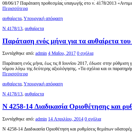
08/06/17 Παράταση προθεσμίας υπαγωγής στο ν. 4178/2013 «Αντιμ
Περισσότερα
αυθαίρετα
,
Υπουργική απόφαση
N 4178/13
,
αυθαίρετα
Παράταση ενός μήνα για τα αυθαίρετα του
Συντάχθηκε από:
admin
4 Μαΐου, 2017
0 σχόλια
Παράταση ενός μήνα, έως τις 8 Ιουνίου 2017, έδωσε στην ρύθμιση γ
νόμου λόγω της δεύτερης αξιολόγησης. «Τα σχόλια και οι παρατηρ
Περισσότερα
αυθαίρετα
,
Υπουργική απόφαση
N 4178/13
,
αυθαίρετα
N 4258-14 Διαδικασία Οριοθέτησης και ρυ
Συντάχθηκε από:
admin
14 Απριλίου, 2014
0 σχόλια
N 4258-14 Διαδικασία Οριοθέτηση και ρυθμίσεις θεμάτων υδατορέμ