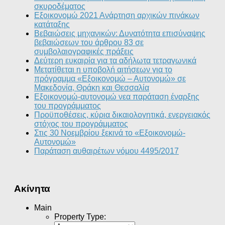
σκυροδέματος
Εξοικονομώ 2021 Ανάρτηση αρχικών πινάκων
κατάταξης
Βεβαιώσεις μηχανικών: Δυνατότητα επισύναψης
βεβαιώσεων του άρθρου 83 σε
συμβολαιογραφικές πράξεις
Δεύτερη ευκαιρία για τα αδήλωτα τετραγωνικά
Μετατίθεται η υποβολή αιτήσεων για το
πρόγραμμα «Εξοικονομώ – Αυτονομώ» σε
Μακεδονία, Θράκη και Θεσσαλία
Εξοικονομώ-αυτονομώ νεα παράταση έναρξης
του προγράμματος
Προϋποθέσεις, κύρια δικαιολογητικά, ενεργειακός
στόχος του προγράμματος
Στις 30 Νοεμβρίου ξεκινά το «Εξοικονομώ-
Αυτονομώ»
Παράταση αυθαιρέτων νόμου 4495/2017
Ακίνητα
Main
Property Type
: