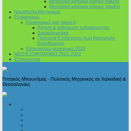
Μεταλλική κατοικία βασικό πακέτο
Μεταλλική κατοικία πλήρες πακέτο
Νομοθεσία Μηχανικού
Εξοικονομώ
Εξοικονομώ κατ’ οίκον II
Αίτηση & εκδήλωση ενδιαφέροντος
Δικαιολογητικά
Ποσοστά Επιδότησης Ανά Κατηγορία
Εισοδήματος
Εξοικονομώ-αυτονομώ 2020
ΝΕΟ ΕΞΟΙΚΟΝΟΜΩ 2021-2022
Επικοινωνία
Πιττακός Μπουντίμας - Πολιτικός Μηχανικός σε Χαλκιδική &
Θεσσαλονίκη
Πολεοδομικά
Άδειες δόμησης
Άδειες λειτουργίας
Αρχιτεκτονική
Ι.Κ.Α.
Νομοθεσία