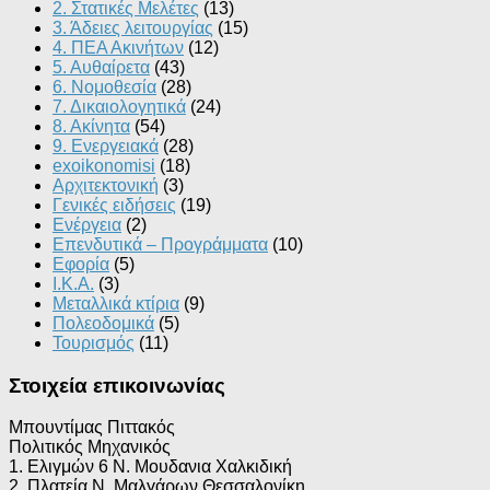
2. Στατικές Μελέτες
(13)
3. Άδειες λειτουργίας
(15)
4. ΠΕΑ Ακινήτων
(12)
5. Αυθαίρετα
(43)
6. Νομοθεσία
(28)
7. Δικαιολογητικά
(24)
8. Ακίνητα
(54)
9. Ενεργειακά
(28)
exoikonomisi
(18)
Αρχιτεκτονική
(3)
Γενικές ειδήσεις
(19)
Ενέργεια
(2)
Επενδυτικά – Προγράμματα
(10)
Εφορία
(5)
Ι.Κ.Α.
(3)
Μεταλλικά κτίρια
(9)
Πολεοδομικά
(5)
Τουρισμός
(11)
Στοιχεία επικοινωνίας
Μπουντίμας Πιττακός
Πολιτικός Μηχανικός
1. Ελιγμών 6 Ν. Μουδανια Χαλκιδική
2. Πλατεία Ν. Μαλγάρων Θεσσαλονίκη