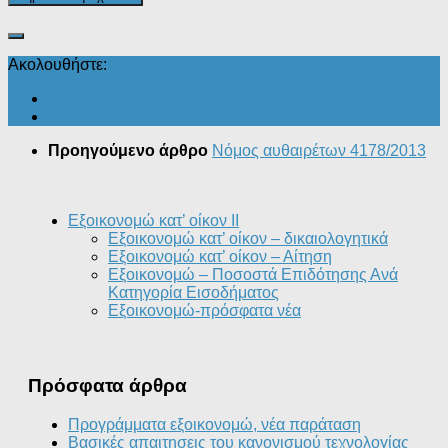
Ακολουθήστε:
Προηγούμενο άρθρο
Νόμος αυθαιρέτων 4178/2013
Εξοικονομώ κατ’ οίκον II
Εξοικονομώ κατ’ οίκον – δικαιολογητικά
Εξοικονομώ κατ’ οίκον – Αίτηση
Εξοικονομώ – Ποσοστά Επιδότησης Ανά
Κατηγορία Εισοδήματος
Εξοικονομώ-πρόσφατα νέα
Πρόσφατα άρθρα
Προγράμματα εξοικονομώ, νέα παράταση
Βασικές απαιτησεις του κανονισμού τεχνολογίας