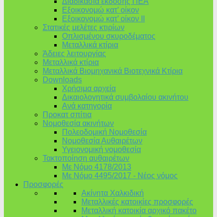
Διαδικασία έκδοσης ΠΕΑ
Εξοικονομώ κατ’ οίκoν
Εξοικονομώ κατ’ οίκον II
Στατικές μελέτες κτιρίων
Οπλισμένου σκυροδέματος
Μεταλλικά κτίρια
Άδειες λειτουργίας
Μεταλλικά κτίρια
Μεταλλικά Βιομηχανικά Βιοτεχνικά Κτίρια
Downloads
Χρήσιμα αρχεία
Δικαιολογητικά συμβολαίου ακινήτου
Ανά κατηγορία
Προκατ σπίτια
Νομοθεσία ακινήτων
Πολεοδομική Νομοθεσία
Νομοθεσία Αυθαιρέτων
Υγειονομική νομοθεσία
Τακτοποίηση αυθαιρέτων
Με Νόμο 4178/2013
Με Νόμο 4495/2017 - Νέος νόμος
Προσφορές
Ακίνητα Χαλκιδική
Μεταλλικές κατοικίες προσφορές
Μεταλλική κατοικία αρχικό πακέτο