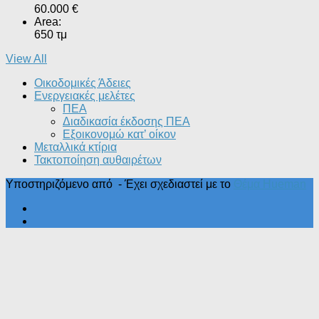
60.000 €
Area:
650 τμ
View All
Οικοδομικές Άδειες
Ενεργειακές μελέτες
ΠΕΑ
Διαδικασία έκδοσης ΠΕΑ
Εξοικονομώ κατ’ οίκoν
Μεταλλικά κτίρια
Τακτοποίηση αυθαιρέτων
Υποστηριζόμενο από
- Έχει σχεδιαστεί με το
Θέμα Ηueman