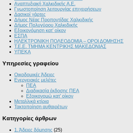
Αναπτυξιακή Χαλκιδικής Α.Ε.
Γνωστοποίηση λειτουργίας επιχειρήσεων
Δασικοί χάρτες
Δήμος Νέας Προποντίδας Χαλκιδικής
Δήμος Πολυγύρου Χαλκιδικής
Εξοικονόμηση κατ' οίκον
ΕΣΠΑ
ΗΛΕΚΤΡΟΝΙΚΗ ΠΟΛΕΟΔΟΜΙΑ – ΟΡΟΙ ΔΟΜΗΣΗΣ
Τ.Ε.Ε. ΤΜΗΜΑ ΚΕΝΤΡΙΚΗΣ ΜΑΚΕΔΟΝΙΑΣ
ΥΠΕΚΑ
Υπηρεσίες γραφείου
Οικοδομικές Άδειες
Ενεργειακές μελέτες
ΠΕΑ
Διαδικασία έκδοσης ΠΕΑ
Εξοικονομώ κατ’ οίκoν
Μεταλλικά κτίρια
Τακτοποίηση αυθαιρέτων
Κατηγορίες άρθρων
1. Άδειες δόμησης
(25)