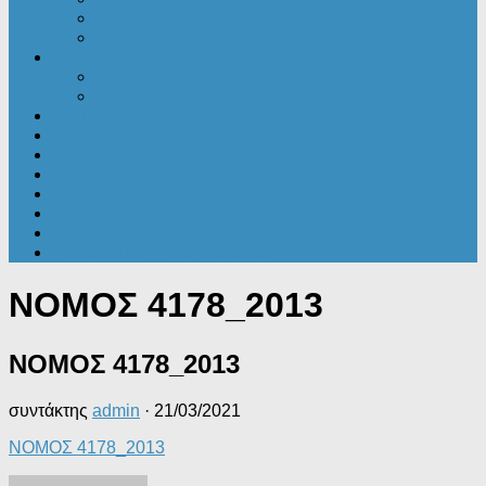
Μεταλλικά κτίρια
Στατικές Μελέτες
Ενέργεια
Ενεργειακά νέα
ΠΕΑ
Εξοικονομώ
Αυθαίρετα
Δικαιολογητικά
Ακίνητα
Γενικές ειδήσεις
Εφορία
Τουρισμός
Επενδυτικά – Προγράμματα
ΝΟΜΟΣ 4178_2013
ΝΟΜΟΣ 4178_2013
συντάκτης
admin
·
21/03/2021
ΝΟΜΟΣ 4178_2013