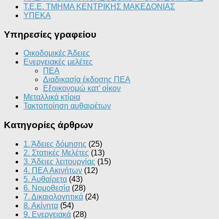
Τ.Ε.Ε. ΤΜΗΜΑ ΚΕΝΤΡΙΚΗΣ ΜΑΚΕΔΟΝΙΑΣ
ΥΠΕΚΑ
Υπηρεσίες γραφείου
Οικοδομικές Άδειες
Ενεργειακές μελέτες
ΠΕΑ
Διαδικασία έκδοσης ΠΕΑ
Εξοικονομώ κατ’ οίκoν
Μεταλλικά κτίρια
Τακτοποίηση αυθαιρέτων
Κατηγορίες άρθρων
1. Άδειες δόμησης
(25)
2. Στατικές Μελέτες
(13)
3. Άδειες λειτουργίας
(15)
4. ΠΕΑ Ακινήτων
(12)
5. Αυθαίρετα
(43)
6. Νομοθεσία
(28)
7. Δικαιολογητικά
(24)
8. Ακίνητα
(54)
9. Ενεργειακά
(28)