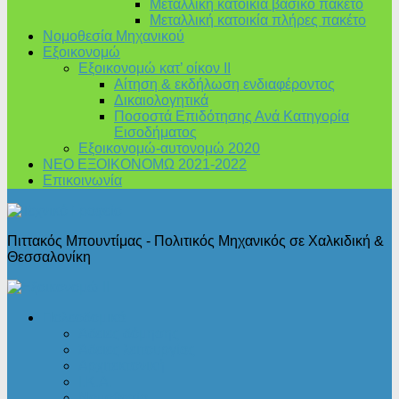
Μεταλλική κατοικία βασικό πακέτο
Μεταλλική κατοικία πλήρες πακέτο
Νομοθεσία Μηχανικού
Εξοικονομώ
Εξοικονομώ κατ’ οίκον II
Αίτηση & εκδήλωση ενδιαφέροντος
Δικαιολογητικά
Ποσοστά Επιδότησης Ανά Κατηγορία
Εισοδήματος
Εξοικονομώ-αυτονομώ 2020
ΝΕΟ ΕΞΟΙΚΟΝΟΜΩ 2021-2022
Επικοινωνία
Πιττακός Μπουντίμας - Πολιτικός Μηχανικός σε Χαλκιδική &
Θεσσαλονίκη
Πολεοδομικά
Άδειες δόμησης
Άδειες λειτουργίας
Αρχιτεκτονική
Ι.Κ.Α.
Νομοθεσία