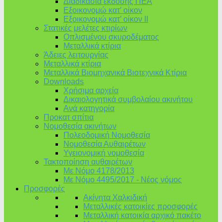
Διαδικασία έκδοσης ΠΕΑ
Εξοικονομώ κατ’ οίκoν
Εξοικονομώ κατ’ οίκον II
Στατικές μελέτες κτιρίων
Οπλισμένου σκυροδέματος
Μεταλλικά κτίρια
Άδειες λειτουργίας
Μεταλλικά κτίρια
Μεταλλικά Βιομηχανικά Βιοτεχνικά Κτίρια
Downloads
Χρήσιμα αρχεία
Δικαιολογητικά συμβολαίου ακινήτου
Ανά κατηγορία
Προκατ σπίτια
Νομοθεσία ακινήτων
Πολεοδομική Νομοθεσία
Νομοθεσία Αυθαιρέτων
Υγειονομική νομοθεσία
Τακτοποίηση αυθαιρέτων
Με Νόμο 4178/2013
Με Νόμο 4495/2017 - Νέος νόμος
Προσφορές
Ακίνητα Χαλκιδική
Μεταλλικές κατοικίες προσφορές
Μεταλλική κατοικία αρχικό πακέτο