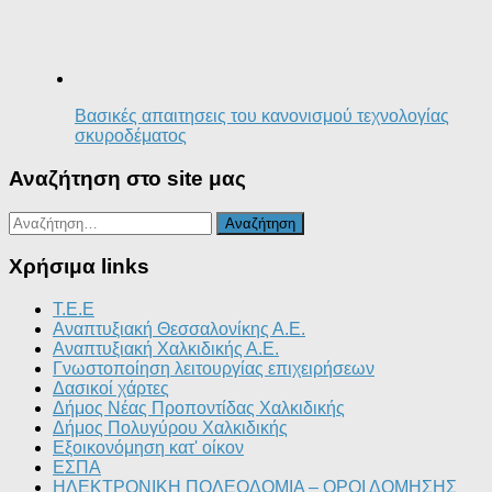
Βασικές απαιτησεις του κανονισμού τεχνολογίας
σκυροδέματος
Αναζήτηση στο site μας
Αναζήτηση
για:
Χρήσιμα links
T.E.E
Αναπτυξιακή Θεσσαλονίκης Α.Ε.
Αναπτυξιακή Χαλκιδικής Α.Ε.
Γνωστοποίηση λειτουργίας επιχειρήσεων
Δασικοί χάρτες
Δήμος Νέας Προποντίδας Χαλκιδικής
Δήμος Πολυγύρου Χαλκιδικής
Εξοικονόμηση κατ' οίκον
ΕΣΠΑ
ΗΛΕΚΤΡΟΝΙΚΗ ΠΟΛΕΟΔΟΜΙΑ – ΟΡΟΙ ΔΟΜΗΣΗΣ