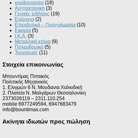
exoikonomisi
(18)
Αρχιτεκτονική
(3)
Γενικές ειδήσεις
(19)
Ενέργεια
(2)
Επενδυτικά – Προγράμματα
(10)
Εφορία
(5)
Ι.Κ.Α.
(3)
Μεταλλικά κτίρια
(9)
Πολεοδομικά
(5)
Τουρισμός
(11)
Στοιχεία επικοινωνίας
Μπουντίμας Πιττακός
Πολιτικός Μηχανικός
1. Ελιγμών 6 Ν. Μουδανια Χαλκιδική
2. Πλατεία Ν. Μαλγάρων Θεσσαλονίκη
2373026119 – 2311.110.254
mobile 6977249594, 6947683479
info@bountimas.com
Ακίνητα ιδιωτών προς πώληση