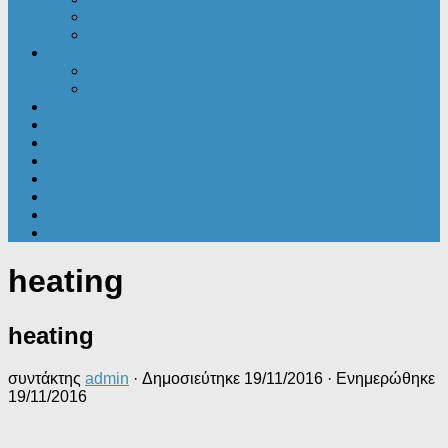
Μεταλλικά κτίρια
Στατικές Μελέτες
Ενέργεια
Ενεργειακά νέα
ΠΕΑ
Εξοικονομώ
Αυθαίρετα
Δικαιολογητικά
Ακίνητα
Γενικές ειδήσεις
Εφορία
Τουρισμός
Επενδυτικά – Προγράμματα
heating
heating
συντάκτης
admin
· Δημοσιεύτηκε
19/11/2016
· Ενημερώθηκε
19/11/2016