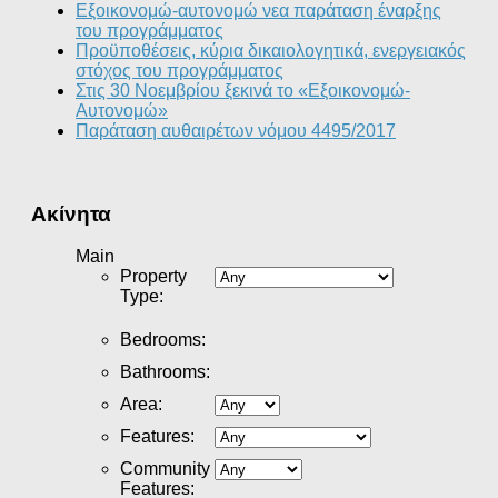
Εξοικονομώ-αυτονομώ νεα παράταση έναρξης
του προγράμματος
Προϋποθέσεις, κύρια δικαιολογητικά, ενεργειακός
στόχος του προγράμματος
Στις 30 Νοεμβρίου ξεκινά το «Εξοικονομώ-
Αυτονομώ»
Παράταση αυθαιρέτων νόμου 4495/2017
Ακίνητα
Main
Property
Type
:
Bedrooms
:
Bathrooms
:
Area
:
Features
:
Community
Features
: