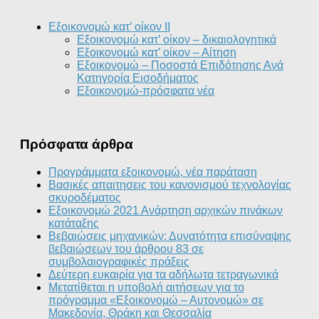
Εξοικονομώ κατ’ οίκον II
Εξοικονομώ κατ’ οίκον – δικαιολογητικά
Εξοικονομώ κατ’ οίκον – Αίτηση
Εξοικονομώ – Ποσοστά Επιδότησης Ανά
Κατηγορία Εισοδήματος
Εξοικονομώ-πρόσφατα νέα
Πρόσφατα άρθρα
Προγράμματα εξοικονομώ, νέα παράταση
Βασικές απαιτησεις του κανονισμού τεχνολογίας
σκυροδέματος
Εξοικονομώ 2021 Ανάρτηση αρχικών πινάκων
κατάταξης
Βεβαιώσεις μηχανικών: Δυνατότητα επισύναψης
βεβαιώσεων του άρθρου 83 σε
συμβολαιογραφικές πράξεις
Δεύτερη ευκαιρία για τα αδήλωτα τετραγωνικά
Μετατίθεται η υποβολή αιτήσεων για το
πρόγραμμα «Εξοικονομώ – Αυτονομώ» σε
Μακεδονία, Θράκη και Θεσσαλία