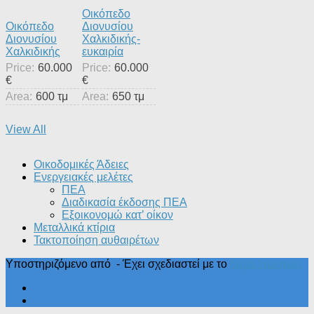
Οικόπεδο
Οικόπεδο
Διονυσίου
Διονυσίου
Χαλκιδικής-
Χαλκιδικής
ευκαιρία
Price:
60.000
Price:
60.000
€
€
Area:
600 τμ
Area:
650 τμ
View All
Οικοδομικές Άδειες
Ενεργειακές μελέτες
ΠΕΑ
Διαδικασία έκδοσης ΠΕΑ
Εξοικονομώ κατ’ οίκoν
Μεταλλικά κτίρια
Τακτοποίηση αυθαιρέτων
Υποστηριζόμενο από
- Έχει σχεδιαστεί με το
Θέμα Ηueman