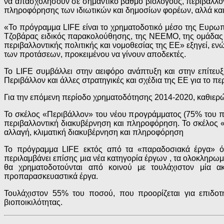
να απασχολήσουν σε σημαντικό βαθμό βιολόγους, περιβαλλον
πληροφόρησης των ιδιωτικών και δημοσίων φορέων, αλλά και
«Το πρόγραμμα LIFE είναι το χρηματοδοτικό μέσο της Ευρωπ
Τζοβάρας ειδικός παρακολούθησης, της NEEMO, της ομάδας 
περιβαλλοντικής πολιτικής και νομοθεσίας της ΕΕ» εξηγεί, ε
των προτάσεων, προκειμένου να γίνουν αποδεκτές.
Το LIFE συμβάλλει στην αειφόρο ανάπτυξη και στην επίτε
Περιβάλλον και άλλες στρατηγικές και σχέδια της ΕΕ για το περ
Για την επόμενη περίοδο χρηματοδότησης 2014-2020, καθιερώ
Το σκέλος «Περιβάλλον» του νέου προγράμματος (75% του πρ
περιβαλλοντική διακυβέρνηση και πληροφόρηση. Το σκέλος «
αλλαγή, κλιματική διακυβέρνηση και πληροφόρηση
Το πρόγραμμα LIFE εκτός από τα «παραδοσιακά έργα» όπω
περιλαμβάνει επίσης μια νέα κατηγορία έργων , τα ολοκληρωμέ
θα χρηματοδοτούνται από κοινού με τουλάχιστον μία ακ
προπαρασκευαστικά έργα.
Τουλάχιστον 55% του ποσού, που προορίζεται για επιδοτή
βιοποικιλότητας.