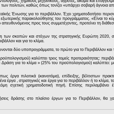
τολόγους, χημικούς μηχανικούς, αγρότες, ακόμα και επαγγελμα
 των πολιτών, καθώς όπως τονίζει «υπάρχει σοβαρή άγνοια απ
αϊκής Ένωσης για το περιβάλλον. Έχει χρηματοδοτήσει περισ
εξωτερικής παρακολούθησης του προγράμματος. «Είναι το κύρι
νώ απευθυνόμενος προς τους συμμετέχοντες, προτείνει τη διάθε
υξη των σκοπών και στόχων της στρατηγικής Ευρώπη 2020, σ
ιβάλλον και για το κλίμα.
νονται δύο υποπρογράμματα, το πρώτο για το Περιβάλλον και τ
οϋπολογισμού) καλύπτει τρεις τομείς προτεραιότητας: περιβάλ
 Δράση για το κλίμα » (25% του προϋπολογισμού) καλύπτει: με
ς έργα πιλοτικά (καινοτόμα), επίδειξης, βέλτιστων πρακ
να έργα , στρατηγικές και έργα για το περιβάλλον ή το κλίμα, τ
όμη σχετική χρηματοδοτική πηγή. Επίσης περιλαμβάνει έ
σεις δράσης στο πλαίσιο έργων για το Περιβάλλον, θα χο