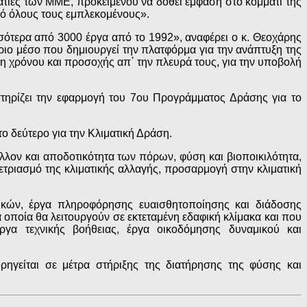
τίες των ΜΜΕ, προκειμένου να δοθεί έμφαση στο κομμάτι της
ό όλους τους εμπλεκομένους».
σότερα από 3000 έργα από το 1992», αναφέρει ο κ. Θεοχάρης
ο μέσο που δημιουργεί την πλατφόρμα για την ανάπτυξη της
ση χρόνου και προσοχής απ΄ την πλευρά τους, για την υποβολή
τηρίζει την εφαρμογή του 7ου Προγράμματος Δράσης για το
ο δεύτερο για την Κλιματική Δράση.
λον και αποδοτικότητα των πόρων, φύση και βιοποικιλότητα,
τριασμό της κλιματικής αλλαγής, προσαρμογή στην κλιματική
τικών, έργα πληροφόρησης ευαισθητοποίησης και διάδοσης
α οποία θα λειτουργούν σε εκτεταμένη εδαφική κλίμακα και που
ργα τεχνικής βοήθειας, έργα οικοδόμησης δυναμικού και
ρηγείται σε μέτρα στήριξης της διατήρησης της φύσης και