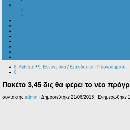
Ενέργεια
Ενεργειακά νέα
ΠΕΑ
Εξοικονομώ
Αυθαίρετα
Δικαιολογητικά
Ακίνητα
Γενικές ειδήσεις
Εφορία
Τουρισμός
Επενδυτικά – Προγράμματα
8. Ακίνητα
/
9. Ενεργειακά
/
Επενδυτικά - Προγράμματα
0
Πακέτο 3,45 δις θα φέρει το νέο πρόγ
συντάκτης
admin
· Δημοσιεύτηκε
21/06/2015
· Ενημερώθηκε
1