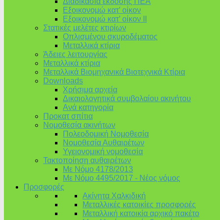
Διαδικασία έκδοσης ΠΕΑ
Εξοικονομώ κατ’ οίκoν
Εξοικονομώ κατ’ οίκον II
Στατικές μελέτες κτιρίων
Οπλισμένου σκυροδέματος
Μεταλλικά κτίρια
Άδειες λειτουργίας
Μεταλλικά κτίρια
Μεταλλικά Βιομηχανικά Βιοτεχνικά Κτίρια
Downloads
Χρήσιμα αρχεία
Δικαιολογητικά συμβολαίου ακινήτου
Ανά κατηγορία
Προκατ σπίτια
Νομοθεσία ακινήτων
Πολεοδομική Νομοθεσία
Νομοθεσία Αυθαιρέτων
Υγειονομική νομοθεσία
Τακτοποίηση αυθαιρέτων
Με Νόμο 4178/2013
Με Νόμο 4495/2017 - Νέος νόμος
Προσφορές
Ακίνητα Χαλκιδική
Μεταλλικές κατοικίες προσφορές
Μεταλλική κατοικία αρχικό πακέτο