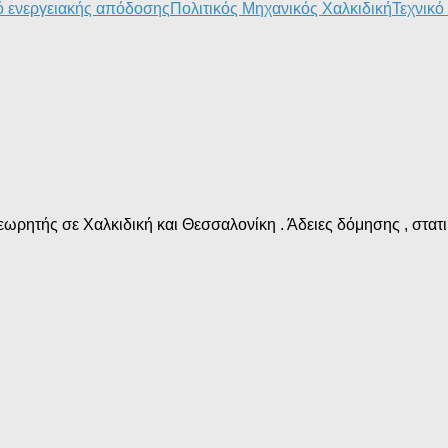
ό ενεργειακής απόδοσης
Πολιτικός Μηχανικός Χαλκιδική
Τεχνικό
ωρητής σε Χαλκιδική και Θεσσαλονίκη . Άδειες δόμησης , στατικ