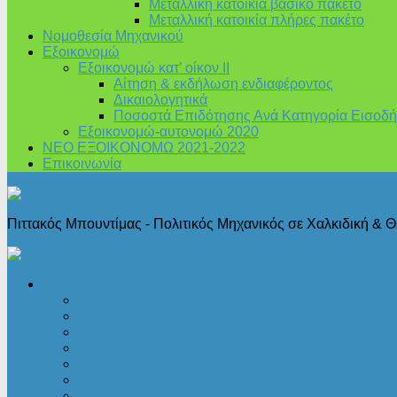
Μεταλλική κατοικία βασικό πακέτο
Μεταλλική κατοικία πλήρες πακέτο
Νομοθεσία Μηχανικού
Εξοικονομώ
Εξοικονομώ κατ’ οίκον II
Αίτηση & εκδήλωση ενδιαφέροντος
Δικαιολογητικά
Ποσοστά Επιδότησης Ανά Κατηγορία Εισοδή
Εξοικονομώ-αυτονομώ 2020
ΝΕΟ ΕΞΟΙΚΟΝΟΜΩ 2021-2022
Επικοινωνία
Πιττακός Μπουντίμας - Πολιτικός Μηχανικός σε Χαλκιδική & 
Πολεοδομικά
Άδειες δόμησης
Άδειες λειτουργίας
Αρχιτεκτονική
Ι.Κ.Α.
Νομοθεσία
Μεταλλικά κτίρια
Στατικές Μελέτες