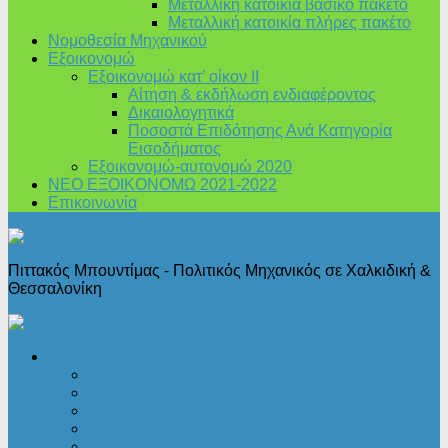
Μεταλλική κατοικία βασικό πακέτο
Μεταλλική κατοικία πλήρες πακέτο
Νομοθεσία Μηχανικού
Εξοικονομώ
Εξοικονομώ κατ’ οίκον II
Αίτηση & εκδήλωση ενδιαφέροντος
Δικαιολογητικά
Ποσοστά Επιδότησης Ανά Κατηγορία
Εισοδήματος
Εξοικονομώ-αυτονομώ 2020
ΝΕΟ ΕΞΟΙΚΟΝΟΜΩ 2021-2022
Επικοινωνία
Πιττακός Μπουντίμας - Πολιτικός Μηχανικός σε Χαλκιδική &
Θεσσαλονίκη
Πολεοδομικά
Άδειες δόμησης
Άδειες λειτουργίας
Αρχιτεκτονική
Ι.Κ.Α.
Νομοθεσία