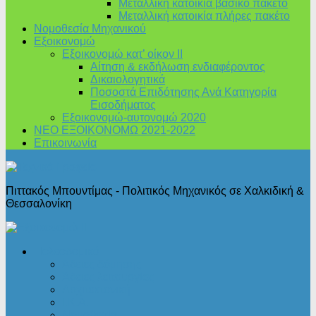
Μεταλλική κατοικία βασικό πακέτο
Μεταλλική κατοικία πλήρες πακέτο
Νομοθεσία Μηχανικού
Εξοικονομώ
Εξοικονομώ κατ’ οίκον II
Αίτηση & εκδήλωση ενδιαφέροντος
Δικαιολογητικά
Ποσοστά Επιδότησης Ανά Κατηγορία
Εισοδήματος
Εξοικονομώ-αυτονομώ 2020
ΝΕΟ ΕΞΟΙΚΟΝΟΜΩ 2021-2022
Επικοινωνία
Πιττακός Μπουντίμας - Πολιτικός Μηχανικός σε Χαλκιδική &
Θεσσαλονίκη
Πολεοδομικά
Άδειες δόμησης
Άδειες λειτουργίας
Αρχιτεκτονική
Ι.Κ.Α.
Νομοθεσία