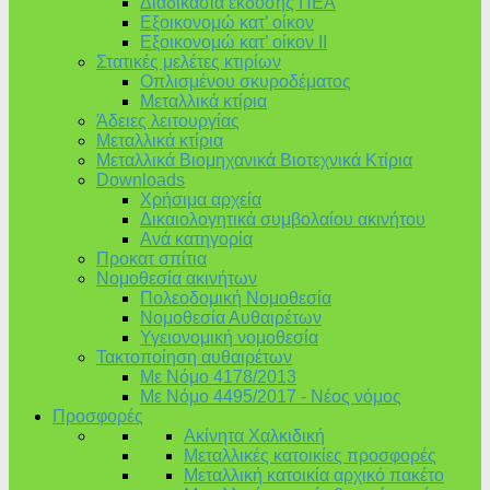
Διαδικασία έκδοσης ΠΕΑ
Εξοικονομώ κατ’ οίκoν
Εξοικονομώ κατ’ οίκον II
Στατικές μελέτες κτιρίων
Οπλισμένου σκυροδέματος
Μεταλλικά κτίρια
Άδειες λειτουργίας
Μεταλλικά κτίρια
Μεταλλικά Βιομηχανικά Βιοτεχνικά Κτίρια
Downloads
Χρήσιμα αρχεία
Δικαιολογητικά συμβολαίου ακινήτου
Ανά κατηγορία
Προκατ σπίτια
Νομοθεσία ακινήτων
Πολεοδομική Νομοθεσία
Νομοθεσία Αυθαιρέτων
Υγειονομική νομοθεσία
Τακτοποίηση αυθαιρέτων
Με Νόμο 4178/2013
Με Νόμο 4495/2017 - Νέος νόμος
Προσφορές
Ακίνητα Χαλκιδική
Μεταλλικές κατοικίες προσφορές
Μεταλλική κατοικία αρχικό πακέτο