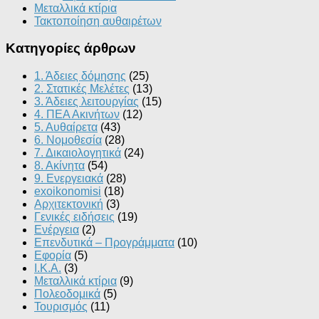
Μεταλλικά κτίρια
Τακτοποίηση αυθαιρέτων
Κατηγορίες άρθρων
1. Άδειες δόμησης
(25)
2. Στατικές Μελέτες
(13)
3. Άδειες λειτουργίας
(15)
4. ΠΕΑ Ακινήτων
(12)
5. Αυθαίρετα
(43)
6. Νομοθεσία
(28)
7. Δικαιολογητικά
(24)
8. Ακίνητα
(54)
9. Ενεργειακά
(28)
exoikonomisi
(18)
Αρχιτεκτονική
(3)
Γενικές ειδήσεις
(19)
Ενέργεια
(2)
Επενδυτικά – Προγράμματα
(10)
Εφορία
(5)
Ι.Κ.Α.
(3)
Μεταλλικά κτίρια
(9)
Πολεοδομικά
(5)
Τουρισμός
(11)