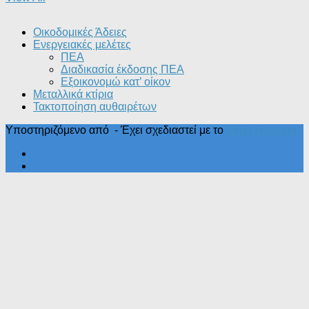
Οικοδομικές Άδειες
Ενεργειακές μελέτες
ΠΕΑ
Διαδικασία έκδοσης ΠΕΑ
Εξοικονομώ κατ’ οίκoν
Μεταλλικά κτίρια
Τακτοποίηση αυθαιρέτων
Υποστηριζόμενο από
- Έχει σχεδιαστεί με το
Θέμα Ηueman