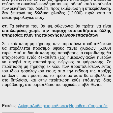
εφόσον το συνολικό εισόδημα του εκμισθωτή, από το σύνολο
των ακινήτων που διαθέτει προς εκμίσθωση ή υπεκμίσθωση,
δεν ξεπερνά τις δώδεκα χιλιάδες (12.000) ευρώ κατά το
οικείο φορολογικό έτος.
στ.
Τα ακίνητα που θα εκμισθώνονται θα πρέπει να είναι
επιπλωμένα, χωρίς την παροχή οποιασδήποτε άλλης
υπηρεσίας πλην της παροχής κλινοσκεπασμάτων.
Σε περίπτωση μη τήρησης των παραπάνω προϋποθέσεων
θα επιβάλλεται πρόστιμο ύψους πέντε χιλιάδων (5.000)
ευρώ. Από τη διαπίστωση της παράβασης, ο εκμισθωτής θα
υποχρεούται εντός δεκαπέντε (15) ημερολογιακών ημερών
να προβεί στις απαραίτητες ενέργειες συμμόρφωσης. Σε
περίπτωση μη τήρησης εκ νέου των προϋποθέσεων, εντός
του ιδίου φορολογικού έτους από την έκδοση της πράξης
επιβολής του προστίμου, το πρόστιμο αυτό θα επιβάλλεται
στο διπλάσιο, και στην περίπτωση κάθε επόμενης ίδιας
παράβασης, στο τετραπλάσιο του αρχικώς επιβληθέντος.
Ετικέτες:
Ακίνητα
Αυθαίρετα
μισθώσεις
Νομοθεσία
Τουρισμός