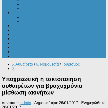
Μεταλλικά κτίρια
Στατικές Μελέτες
Ενέργεια
Ενεργειακά νέα
ΠΕΑ
Εξοικονομώ
Αυθαίρετα
Δικαιολογητικά
Ακίνητα
Γενικές ειδήσεις
Εφορία
Τουρισμός
Επενδυτικά – Προγράμματα
5. Αυθαίρετα
/
6. Νομοθεσία
/
Τουρισμός
0
Υποχρεωτική η τακτοποίηση
αυθαιρέτων για βραχυχρόνια
μίσθωση ακινήτων
συντάκτης
admin
· Δημοσιεύτηκε
26/01/2017
· Ενημερώθηκε
26/01/2017