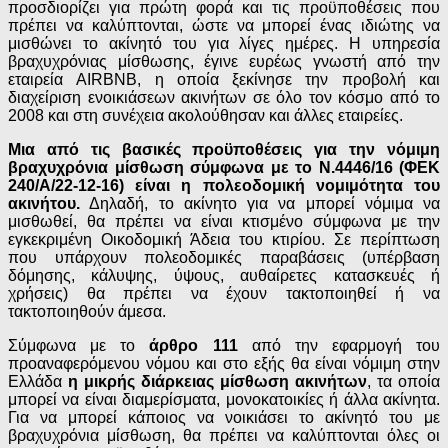
προσδιορίζει για πρώτη φορά και τις προϋποθέσεις που
πρέπει να καλύπτονται, ώστε να μπορεί ένας ιδιώτης να
μισθώνει το ακίνητό του για λίγες ημέρες. Η υπηρεσία
βραχυχρόνιας μίσθωσης, έγινε ευρέως γνωστή από την
εταιρεία AIRBNB, η οποία ξεκίνησε την προβολή και
διαχείριση ενοικιάσεων ακινήτων σε όλο τον κόσμο από το
2008 και στη συνέχεια ακολούθησαν και άλλες εταιρείες.
Μια από τις βασικές προϋποθέσεις για την νόμιμη
βραχυχρόνια μίσθωση σύμφωνα με το Ν.4446/16 (ΦΕΚ
240/Α/22-12-16) είναι η πολεοδομική νομιμότητα του
ακινήτου.
Δηλαδή, το ακίνητο για να μπορεί νόμιμα να
μισθωθεί, θα πρέπει να είναι κτισμένο σύμφωνα με την
εγκεκριμένη Οικοδομική Άδεια του κτιρίου. Σε περίπτωση
που υπάρχουν πολεοδομικές παραβάσεις (υπέρβαση
δόμησης, κάλυψης, ύψους, αυθαίρετες κατασκευές ή
χρήσεις) θα πρέπει να έχουν τακτοποιηθεί ή να
τακτοποιηθούν άμεσα.
Σύμφωνα με το
άρθρο 111
από την εφαρμογή του
προαναφερόμενου νόμου και στο εξής θα είναι νόμιμη στην
Ελλάδα
η μικρής διάρκειας μίσθωση ακινήτων
, τα οποία
μπορεί να είναι διαμερίσματα, μονοκατοικίες ή άλλα ακίνητα.
Για να μπορεί κάποιος να νοικιάσει το ακίνητό του με
βραχυχρόνια μίσθωση, θα πρέπει να καλύπτονται όλες οι