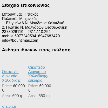
Στοιχεία επικοινωνίας
Μπουντίμας Πιττακός
Πολιτικός Μηχανικός
1. Ελιγμών 6 Ν. Μουδανια Χαλκιδική
2. Πλατεία Ν. Μαλγάρων Θεσσαλονίκη
2373026119 – 2311.110.254
mobile 6977249594, 6947683479
info@bountimas.com
Ακίνητα ιδιωτών προς πώληση
Οικόπεδο
Οικόπεδο
Διονυσίου
Διονυσίου
Χαλκιδικής-
Χαλκιδικής
ευκαιρία
Price:
60.000
Price:
60.000
€
€
Area:
600 τμ
Area:
650 τμ
View All