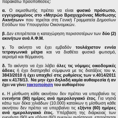
παρακάτω προϋποθέσεις:
α.
Ο εκμισθωτής πρέπει να είναι
φυσικό πρόσωπο,
εγγεγραμμένος στο «Μητρώο Βραχυχρόνιας Μίσθωσης
Ακινήτων»
που τηρείται στη Γενική Γραμματεία Δημοσίων
Εσόδων του Υπουργείου Οικονομικών.
β.
Δεν επιτρέπεται η καταχώρηση περισσοτέρων των
δύο (2)
ακινήτων ανά Α.Φ.Μ.
γ.
Το ακίνητο να έχει εμβαδόν
τουλάχιστον εννέα
τετραγωνικά μέτρα
και να διαθέτει φυσικό φωτισμό,
αερισμό και θέρμανση.
δ.
Το ακίνητο να έχει λάβει
όλες τις νόμιμες οικοδομικές
άδειες
ή έχει διατηρηθεί σύμφωνα με τις διατάξεις του
ν.
3843/2010 ή έχει υπαχθεί στις ρυθμίσεις των ν.4014/2011
και ν.4178/13. Να μην έχει δηλαδή καμία αυθαιρεσία ή αν
έχει να γίνει
τακτοποίηση
του αυθαιρέτου
ε.
Η μίσθωση κάθε ακινήτου δεν πρέπει να υπερβαίνει τις
ενενήντα (90) ημέρες ανά ημερολογιακό έτος
. Για νησιά
κάτω των δέκα χιλιάδων (10.000) κατοίκων η μίσθωση κάθε
ακινήτου δεν πρέπει να υπερβαίνει τις
εξήντα (60) ημέρες
ανά ημερολογιακό έτος.
Υπέρβαση της διάρκειας των
ενενήντα (90) και εξήντα (60) ημερών αντίστοιχα, επιτρέπεται