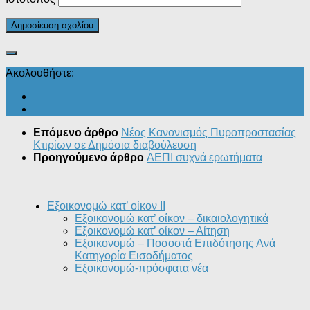
Ακολουθήστε:
Επόμενο άρθρο
Νέος Κανονισμός Πυροπροστασίας
Κτιρίων σε Δημόσια διαβούλευση
Προηγούμενο άρθρο
ΑΕΠΙ συχνά ερωτήματα
Εξοικονομώ κατ’ οίκον II
Εξοικονομώ κατ’ οίκον – δικαιολογητικά
Εξοικονομώ κατ’ οίκον – Αίτηση
Εξοικονομώ – Ποσοστά Επιδότησης Ανά
Κατηγορία Εισοδήματος
Εξοικονομώ-πρόσφατα νέα