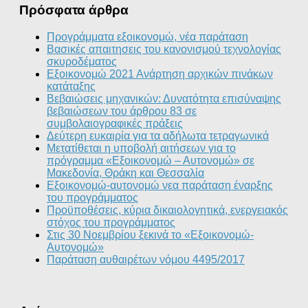
Πρόσφατα άρθρα
Προγράμματα εξοικονομώ, νέα παράταση
Βασικές απαιτησεις του κανονισμού τεχνολογίας
σκυροδέματος
Εξοικονομώ 2021 Ανάρτηση αρχικών πινάκων
κατάταξης
Βεβαιώσεις μηχανικών: Δυνατότητα επισύναψης
βεβαιώσεων του άρθρου 83 σε
συμβολαιογραφικές πράξεις
Δεύτερη ευκαιρία για τα αδήλωτα τετραγωνικά
Μετατίθεται η υποβολή αιτήσεων για το
πρόγραμμα «Εξοικονομώ – Αυτονομώ» σε
Μακεδονία, Θράκη και Θεσσαλία
Εξοικονομώ-αυτονομώ νεα παράταση έναρξης
του προγράμματος
Προϋποθέσεις, κύρια δικαιολογητικά, ενεργειακός
στόχος του προγράμματος
Στις 30 Νοεμβρίου ξεκινά το «Εξοικονομώ-
Αυτονομώ»
Παράταση αυθαιρέτων νόμου 4495/2017