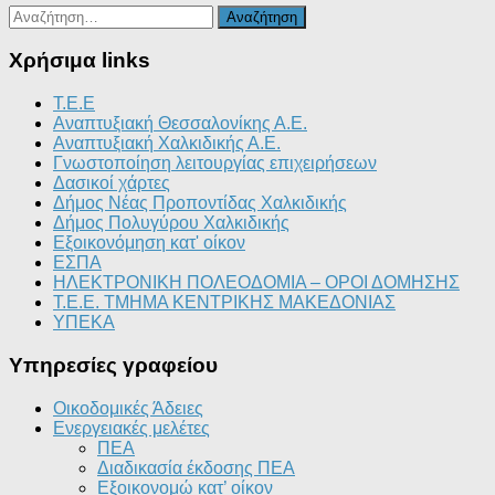
Αναζήτηση
για:
Χρήσιμα links
T.E.E
Αναπτυξιακή Θεσσαλονίκης Α.Ε.
Αναπτυξιακή Χαλκιδικής Α.Ε.
Γνωστοποίηση λειτουργίας επιχειρήσεων
Δασικοί χάρτες
Δήμος Νέας Προποντίδας Χαλκιδικής
Δήμος Πολυγύρου Χαλκιδικής
Εξοικονόμηση κατ' οίκον
ΕΣΠΑ
ΗΛΕΚΤΡΟΝΙΚΗ ΠΟΛΕΟΔΟΜΙΑ – ΟΡΟΙ ΔΟΜΗΣΗΣ
Τ.Ε.Ε. ΤΜΗΜΑ ΚΕΝΤΡΙΚΗΣ ΜΑΚΕΔΟΝΙΑΣ
ΥΠΕΚΑ
Υπηρεσίες γραφείου
Οικοδομικές Άδειες
Ενεργειακές μελέτες
ΠΕΑ
Διαδικασία έκδοσης ΠΕΑ
Εξοικονομώ κατ’ οίκoν