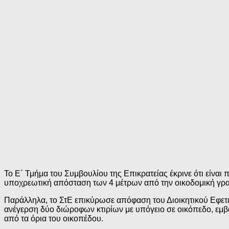
Το Ε΄ Τμήμα του Συμβουλίου της Επικρατείας έκρινε ότι είναι
υποχρεωτική απόσταση των 4 μέτρων από την οικοδομική γρ
Παράλληλα, το ΣτΕ επικύρωσε απόφαση του Διοικητικού Εφετεί
ανέγερση δύο διώροφων κτιρίων με υπόγειο σε οικόπεδο, εμβα
από τα όρια του οικοπέδου.