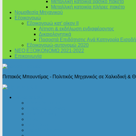
Μεταλλική κατοικία βασικό πακέτο
Μεταλλική κατοικία πλήρες πακέτο
Νομοθεσία Μηχανικού
Εξοικονομώ
Εξοικονομώ κατ’ οίκον II
Αίτηση & εκδήλωση ενδιαφέροντος
Δικαιολογητικά
Ποσοστά Επιδότησης Ανά Κατηγορία Εισοδή
Εξοικονομώ-αυτονομώ 2020
ΝΕΟ ΕΞΟΙΚΟΝΟΜΩ 2021-2022
Επικοινωνία
Πιττακός Μπουντίμας - Πολιτικός Μηχανικός σε Χαλκιδική & 
Πολεοδομικά
Άδειες δόμησης
Άδειες λειτουργίας
Αρχιτεκτονική
Ι.Κ.Α.
Νομοθεσία
Μεταλλικά κτίρια
Στατικές Μελέτες