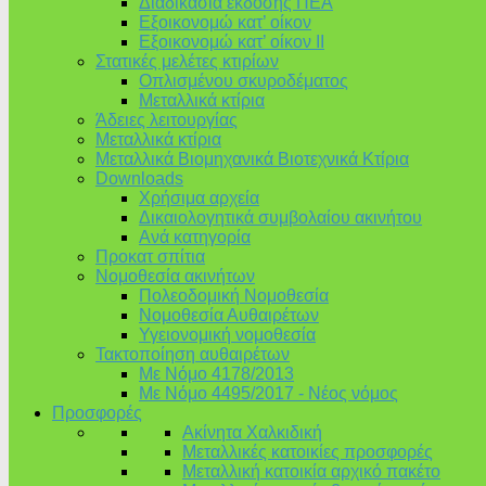
Διαδικασία έκδοσης ΠΕΑ
Εξοικονομώ κατ’ οίκoν
Εξοικονομώ κατ’ οίκον II
Στατικές μελέτες κτιρίων
Οπλισμένου σκυροδέματος
Μεταλλικά κτίρια
Άδειες λειτουργίας
Μεταλλικά κτίρια
Μεταλλικά Βιομηχανικά Βιοτεχνικά Κτίρια
Downloads
Χρήσιμα αρχεία
Δικαιολογητικά συμβολαίου ακινήτου
Ανά κατηγορία
Προκατ σπίτια
Νομοθεσία ακινήτων
Πολεοδομική Νομοθεσία
Νομοθεσία Αυθαιρέτων
Υγειονομική νομοθεσία
Τακτοποίηση αυθαιρέτων
Με Νόμο 4178/2013
Με Νόμο 4495/2017 - Νέος νόμος
Προσφορές
Ακίνητα Χαλκιδική
Μεταλλικές κατοικίες προσφορές
Μεταλλική κατοικία αρχικό πακέτο