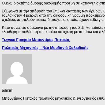
Όμως ιδιοκτήτης όμορης οικοδομής προέβη σε καταγγελία στη
Σύμφωνα με την απόφαση του ΣτΕ «οι διατάξεις των άρθρων 8 
τουλάχιστον 4 μέτρων από την οικοδομική γραμμή προκειμένου
σχεδίου, αποτελούν ειδικές διατάξεις οι οποίες έχουν τεθεί 
Κατά συνέπεια σύμφωνα με την απόφαση του ΣτΕ, «οι ειδικές α
ελεύθερη τοποθέτηση του κτιρίου σε σχέση με τα πίσω και πλά
Τεχνικό Γραφείο Μπουντίμας Πιττακός
Πολιτικός Μηχανικός – Νέα Μουδανιά Χαλκιδικής
admin
Μπουντίμας Πιττακός πολιτικός μηχανικός & ενεργειακός επιθε