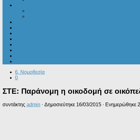
Ενέργεια
Ενεργειακά νέα
ΠΕΑ
Εξοικονομώ
Αυθαίρετα
Δικαιολογητικά
Ακίνητα
Γενικές ειδήσεις
Εφορία
Τουρισμός
Επενδυτικά – Προγράμματα
6. Νομοθεσία
0
ΣΤΕ: Παράνομη η οικοδομή σε οικόπεδ
συντάκτης
admin
· Δημοσιεύτηκε
16/03/2015
· Ενημερώθηκε
2