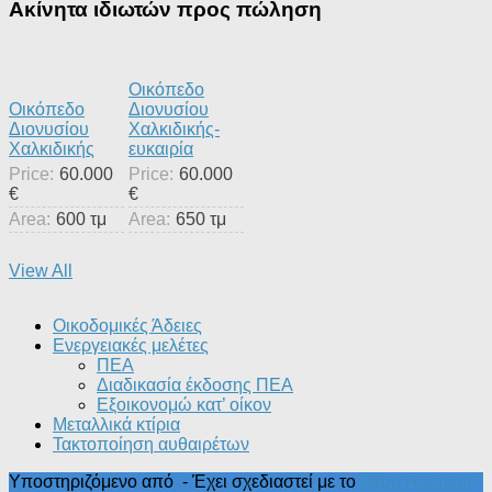
Ακίνητα ιδιωτών προς πώληση
Οικόπεδο
Οικόπεδο
Διονυσίου
Διονυσίου
Χαλκιδικής-
Χαλκιδικής
ευκαιρία
Price:
60.000
Price:
60.000
€
€
Area:
600 τμ
Area:
650 τμ
View All
Οικοδομικές Άδειες
Ενεργειακές μελέτες
ΠΕΑ
Διαδικασία έκδοσης ΠΕΑ
Εξοικονομώ κατ’ οίκoν
Μεταλλικά κτίρια
Τακτοποίηση αυθαιρέτων
Υποστηριζόμενο από
- Έχει σχεδιαστεί με το
Θέμα Ηueman