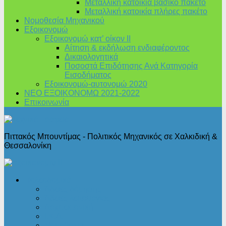
Μεταλλική κατοικία βασικό πακέτο
Μεταλλική κατοικία πλήρες πακέτο
Νομοθεσία Μηχανικού
Εξοικονομώ
Εξοικονομώ κατ’ οίκον II
Αίτηση & εκδήλωση ενδιαφέροντος
Δικαιολογητικά
Ποσοστά Επιδότησης Ανά Κατηγορία
Εισοδήματος
Εξοικονομώ-αυτονομώ 2020
ΝΕΟ ΕΞΟΙΚΟΝΟΜΩ 2021-2022
Επικοινωνία
Πιττακός Μπουντίμας - Πολιτικός Μηχανικός σε Χαλκιδική &
Θεσσαλονίκη
Πολεοδομικά
Άδειες δόμησης
Άδειες λειτουργίας
Αρχιτεκτονική
Ι.Κ.Α.
Νομοθεσία