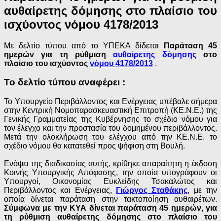
αυθαίρετης δόμησης στο πλαίσιο του
ισχύοντος νόμου 4178/2013
Με δελτίο τύπου από το ΥΠΕΚΑ δίδεται
Παράταση 45
ημερών για τη ρύθμιση
αυθαίρετης δόμησης
στο
πλαίσιο του ισχύοντος
νόμου 4178/2013
.
Το δελτίο τύπου αναφέρει :
Το Υπουργείο Περιβάλλοντος και Ενέργειας υπέβαλε σήμερα
στην Κεντρική Νομοπαρασκευαστική Επιτροπή (ΚΕ.Ν.Ε.) της
Γενικής Γραμματείας της Κυβέρνησης το σχέδιο νόμου για
τον έλεγχο και την προστασία του δομημένου περιβάλλοντος.
Μετά την ολοκλήρωση του ελέγχου από την ΚΕ.Ν.Ε. το
σχέδιο νόμου θα κατατεθεί προς ψήφιση στη Βουλή.
Ενόψει της διαδικασίας αυτής, κρίθηκε απαραίτητη η έκδοση
Κοινής Υπουργικής Απόφασης, την οποία υπογράφουν οι
Υπουργοί, Οικονομίας Ευκλείδης Τσακαλώτος και
Περιβάλλοντος και Ενέργειας,
Γιώργος Σταθάκης
, με την
οποία δίνεται παράταση στην τακτοποίηση αυθαιρέτων.
Σύμφωνα με την ΚΥΑ δίνεται παράταση 45 ημερών, για
τη ρύθμιση αυθαίρετης δόμησης στο πλαίσιο του