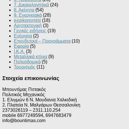
7. Δικαιολογητικά
(24)
8. Ακίνητα
(54)
9. Ενεργειακά
(28)
exoikonomisi
(18)
Αρχιτεκτονική
(3)
Γενικές ειδήσεις
(19)
Ενέργεια
(2)
Επενδυτικά – Προγράμματα
(10)
Εφορία
(5)
Ι.Κ.Α.
(3)
Μεταλλικά κτίρια
(9)
Πολεοδομικά
(5)
Τουρισμός
(11)
Στοιχεία επικοινωνίας
Μπουντίμας Πιττακός
Πολιτικός Μηχανικός
1. Ελιγμών 6 Ν. Μουδανια Χαλκιδική
2. Πλατεία Ν. Μαλγάρων Θεσσαλονίκη
2373026119 – 2311.110.254
mobile 6977249594, 6947683479
info@bountimas.com