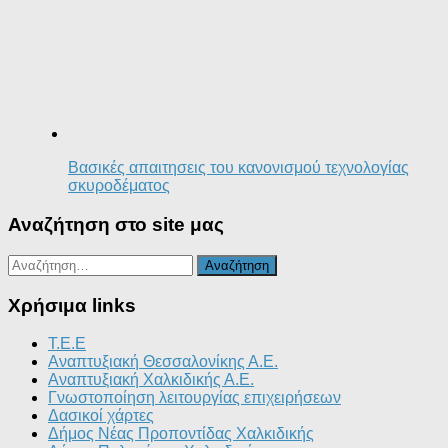
Βασικές απαιτησεις του κανονισμού τεχνολογίας
σκυροδέματος
Αναζήτηση στο site μας
Αναζήτηση
για:
Χρήσιμα links
T.E.E
Αναπτυξιακή Θεσσαλονίκης Α.Ε.
Αναπτυξιακή Χαλκιδικής Α.Ε.
Γνωστοποίηση λειτουργίας επιχειρήσεων
Δασικοί χάρτες
Δήμος Νέας Προποντίδας Χαλκιδικής