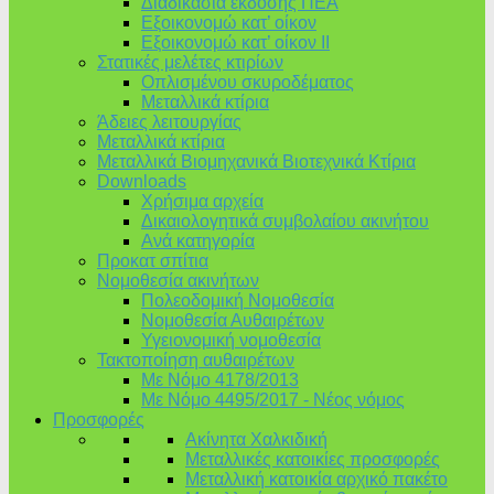
Διαδικασία έκδοσης ΠΕΑ
Εξοικονομώ κατ’ οίκoν
Εξοικονομώ κατ’ οίκον II
Στατικές μελέτες κτιρίων
Οπλισμένου σκυροδέματος
Μεταλλικά κτίρια
Άδειες λειτουργίας
Μεταλλικά κτίρια
Μεταλλικά Βιομηχανικά Βιοτεχνικά Κτίρια
Downloads
Χρήσιμα αρχεία
Δικαιολογητικά συμβολαίου ακινήτου
Ανά κατηγορία
Προκατ σπίτια
Νομοθεσία ακινήτων
Πολεοδομική Νομοθεσία
Νομοθεσία Αυθαιρέτων
Υγειονομική νομοθεσία
Τακτοποίηση αυθαιρέτων
Με Νόμο 4178/2013
Με Νόμο 4495/2017 - Νέος νόμος
Προσφορές
Ακίνητα Χαλκιδική
Μεταλλικές κατοικίες προσφορές
Μεταλλική κατοικία αρχικό πακέτο