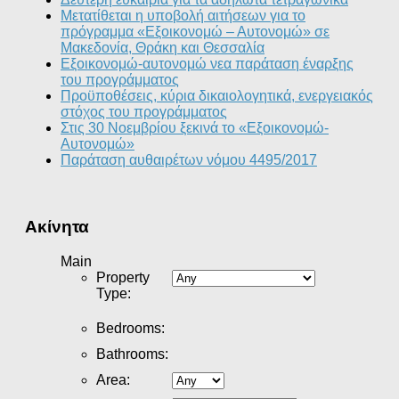
Μετατίθεται η υποβολή αιτήσεων για το
πρόγραμμα «Εξοικονομώ – Αυτονομώ» σε
Μακεδονία, Θράκη και Θεσσαλία
Εξοικονομώ-αυτονομώ νεα παράταση έναρξης
του προγράμματος
Προϋποθέσεις, κύρια δικαιολογητικά, ενεργειακός
στόχος του προγράμματος
Στις 30 Νοεμβρίου ξεκινά το «Εξοικονομώ-
Αυτονομώ»
Παράταση αυθαιρέτων νόμου 4495/2017
Ακίνητα
Main
Property
Type
:
Bedrooms
:
Bathrooms
:
Area
: