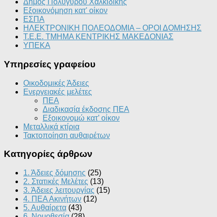
Δήμος Πολυγύρου Χαλκιδικής
Εξοικονόμηση κατ' οίκον
ΕΣΠΑ
ΗΛΕΚΤΡΟΝΙΚΗ ΠΟΛΕΟΔΟΜΙΑ – ΟΡΟΙ ΔΟΜΗΣΗΣ
Τ.Ε.Ε. ΤΜΗΜΑ ΚΕΝΤΡΙΚΗΣ ΜΑΚΕΔΟΝΙΑΣ
ΥΠΕΚΑ
Υπηρεσίες γραφείου
Οικοδομικές Άδειες
Ενεργειακές μελέτες
ΠΕΑ
Διαδικασία έκδοσης ΠΕΑ
Εξοικονομώ κατ’ οίκoν
Μεταλλικά κτίρια
Τακτοποίηση αυθαιρέτων
Κατηγορίες άρθρων
1. Άδειες δόμησης
(25)
2. Στατικές Μελέτες
(13)
3. Άδειες λειτουργίας
(15)
4. ΠΕΑ Ακινήτων
(12)
5. Αυθαίρετα
(43)
6. Νομοθεσία
(28)