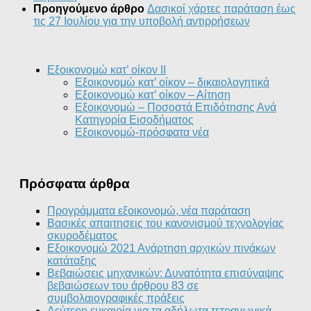
Προηγούμενο άρθρο
Δασικοί χάρτες παράταση έως
τις 27 Ιουλίου για την υποβολή αντιρρήσεων
Εξοικονομώ κατ’ οίκον II
Εξοικονομώ κατ’ οίκον – δικαιολογητικά
Εξοικονομώ κατ’ οίκον – Αίτηση
Εξοικονομώ – Ποσοστά Επιδότησης Ανά
Κατηγορία Εισοδήματος
Εξοικονομώ-πρόσφατα νέα
Πρόσφατα άρθρα
Προγράμματα εξοικονομώ, νέα παράταση
Βασικές απαιτησεις του κανονισμού τεχνολογίας
σκυροδέματος
Εξοικονομώ 2021 Ανάρτηση αρχικών πινάκων
κατάταξης
Βεβαιώσεις μηχανικών: Δυνατότητα επισύναψης
βεβαιώσεων του άρθρου 83 σε
συμβολαιογραφικές πράξεις
Δεύτερη ευκαιρία για τα αδήλωτα τετραγωνικά