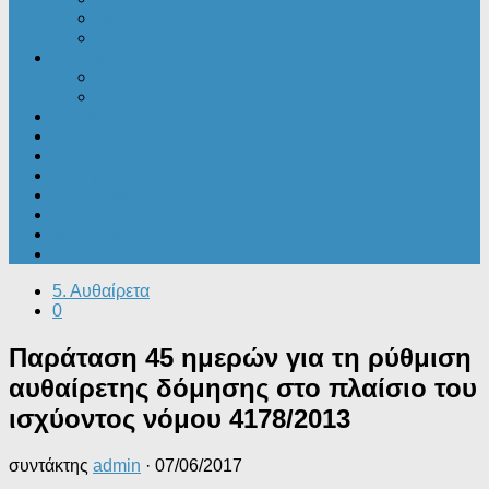
Μεταλλικά κτίρια
Στατικές Μελέτες
Ενέργεια
Ενεργειακά νέα
ΠΕΑ
Εξοικονομώ
Αυθαίρετα
Δικαιολογητικά
Ακίνητα
Γενικές ειδήσεις
Εφορία
Τουρισμός
Επενδυτικά – Προγράμματα
5. Αυθαίρετα
0
Παράταση 45 ημερών για τη ρύθμιση
αυθαίρετης δόμησης στο πλαίσιο του
ισχύοντος νόμου 4178/2013
συντάκτης
admin
·
07/06/2017