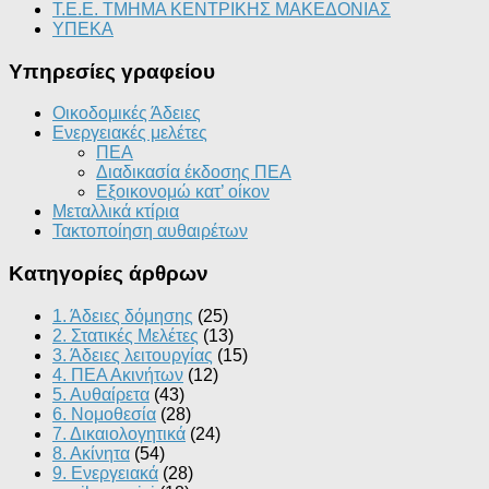
Τ.Ε.Ε. ΤΜΗΜΑ ΚΕΝΤΡΙΚΗΣ ΜΑΚΕΔΟΝΙΑΣ
ΥΠΕΚΑ
Υπηρεσίες γραφείου
Οικοδομικές Άδειες
Ενεργειακές μελέτες
ΠΕΑ
Διαδικασία έκδοσης ΠΕΑ
Εξοικονομώ κατ’ οίκoν
Μεταλλικά κτίρια
Τακτοποίηση αυθαιρέτων
Κατηγορίες άρθρων
1. Άδειες δόμησης
(25)
2. Στατικές Μελέτες
(13)
3. Άδειες λειτουργίας
(15)
4. ΠΕΑ Ακινήτων
(12)
5. Αυθαίρετα
(43)
6. Νομοθεσία
(28)
7. Δικαιολογητικά
(24)
8. Ακίνητα
(54)
9. Ενεργειακά
(28)