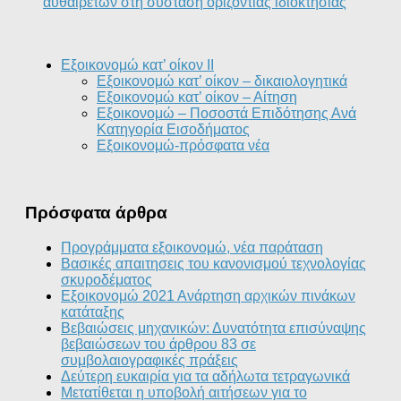
αυθαιρέτων στη σύσταση οριζόντιας ιδιοκτησίας
Εξοικονομώ κατ’ οίκον II
Εξοικονομώ κατ’ οίκον – δικαιολογητικά
Εξοικονομώ κατ’ οίκον – Αίτηση
Εξοικονομώ – Ποσοστά Επιδότησης Ανά
Κατηγορία Εισοδήματος
Εξοικονομώ-πρόσφατα νέα
Πρόσφατα άρθρα
Προγράμματα εξοικονομώ, νέα παράταση
Βασικές απαιτησεις του κανονισμού τεχνολογίας
σκυροδέματος
Εξοικονομώ 2021 Ανάρτηση αρχικών πινάκων
κατάταξης
Βεβαιώσεις μηχανικών: Δυνατότητα επισύναψης
βεβαιώσεων του άρθρου 83 σε
συμβολαιογραφικές πράξεις
Δεύτερη ευκαιρία για τα αδήλωτα τετραγωνικά
Μετατίθεται η υποβολή αιτήσεων για το