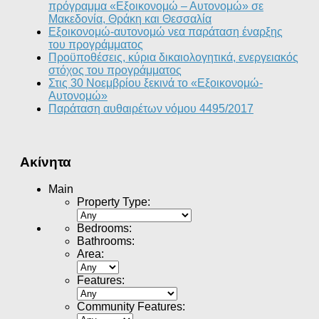
πρόγραμμα «Εξοικονομώ – Αυτονομώ» σε
Μακεδονία, Θράκη και Θεσσαλία
Εξοικονομώ-αυτονομώ νεα παράταση έναρξης
του προγράμματος
Προϋποθέσεις, κύρια δικαιολογητικά, ενεργειακός
στόχος του προγράμματος
Στις 30 Νοεμβρίου ξεκινά το «Εξοικονομώ-
Αυτονομώ»
Παράταση αυθαιρέτων νόμου 4495/2017
Ακίνητα
Main
Property Type
:
Bedrooms
:
Bathrooms
:
Area
:
Features
:
Community Features
: