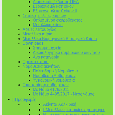
Διαδικασία έκδοσης ΠΕΑ
Εξοικονομώ κατ’ οίκoν
Εξοικονομώ κατ’ οίκον II
Στατικές μελέτες κτιρίων
Οπλισμένου σκυροδέματος
Μεταλλικά κτίρια
Άδειες λειτουργίας
Μεταλλικά κτίρια
Μεταλλικά Βιομηχανικά Βιοτεχνικά Κτίρια
Downloads
Χρήσιμα αρχεία
Δικαιολογητικά συμβολαίου ακινήτου
Ανά κατηγορία
Προκατ σπίτια
Νομοθεσία ακινήτων
Πολεοδομική Νομοθεσία
Νομοθεσία Αυθαιρέτων
Υγειονομική νομοθεσία
Τακτοποίηση αυθαιρέτων
Με Νόμο 4178/2013
Με Νόμο 4495/2017 - Νέος νόμος
Προσφορές
Ακίνητα Χαλκιδική
Μεταλλικές κατοικίες προσφορές
Μεταλλική κατοικία αρχικό πακέτο