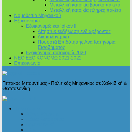
Μεταλλική κατοικία βασικό πακέτο
Μεταλλική κατοικία πλήρες πακέτο
Νομοθεσία Μηχανικού
Εξοικονομώ
Εξοικονομώ κατ’ οίκον II
Αίτηση & εκδήλωση ενδιαφέροντος
Δικαιολογητικά
Ποσοστά Επιδότησης Ανά Κατηγορία
Εισοδήματος
Εξοικονομώ-αυτονομώ 2020
ΝΕΟ ΕΞΟΙΚΟΝΟΜΩ 2021-2022
Επικοινωνία
Πιττακός Μπουντίμας - Πολιτικός Μηχανικός σε Χαλκιδική &
Θεσσαλονίκη
Πολεοδομικά
Άδειες δόμησης
Άδειες λειτουργίας
Αρχιτεκτονική
Ι.Κ.Α.