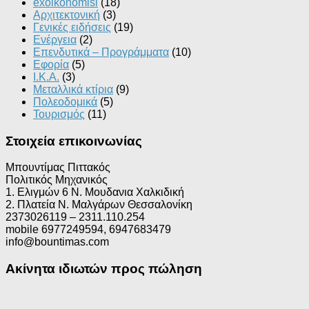
exoikonomisi
(18)
Αρχιτεκτονική
(3)
Γενικές ειδήσεις
(19)
Ενέργεια
(2)
Επενδυτικά – Προγράμματα
(10)
Εφορία
(5)
Ι.Κ.Α.
(3)
Μεταλλικά κτίρια
(9)
Πολεοδομικά
(5)
Τουρισμός
(11)
Στοιχεία επικοινωνίας
Μπουντίμας Πιττακός
Πολιτικός Μηχανικός
1. Ελιγμών 6 Ν. Μουδανια Χαλκιδική
2. Πλατεία Ν. Μαλγάρων Θεσσαλονίκη
2373026119 – 2311.110.254
mobile 6977249594, 6947683479
info@bountimas.com
Ακίνητα ιδιωτών προς πώληση