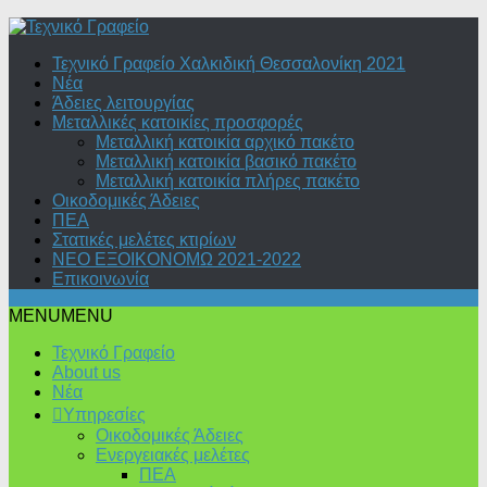
Skip
to
Τεχνικό Γραφείο Χαλκιδική Θεσσαλονίκη 2021
content
Νέα
Άδειες λειτουργίας
Μεταλλικές κατοικίες προσφορές
Μεταλλική κατοικία αρχικό πακέτο
Μεταλλική κατοικία βασικό πακέτο
Μεταλλική κατοικία πλήρες πακέτο
Οικοδομικές Άδειες
ΠΕΑ
Στατικές μελέτες κτιρίων
ΝΕΟ ΕΞΟΙΚΟΝΟΜΩ 2021-2022
Επικοινωνία
MENU
MENU
Τεχνικό Γραφείο
About us
Νέα
Υπηρεσίες
Οικοδομικές Άδειες
Ενεργειακές μελέτες
ΠΕΑ