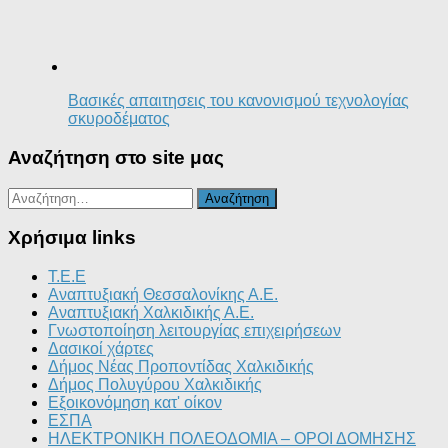
Βασικές απαιτησεις του κανονισμού τεχνολογίας
σκυροδέματος
Αναζήτηση στο site μας
Αναζήτηση
για:
Χρήσιμα links
T.E.E
Αναπτυξιακή Θεσσαλονίκης Α.Ε.
Αναπτυξιακή Χαλκιδικής Α.Ε.
Γνωστοποίηση λειτουργίας επιχειρήσεων
Δασικοί χάρτες
Δήμος Νέας Προποντίδας Χαλκιδικής
Δήμος Πολυγύρου Χαλκιδικής
Εξοικονόμηση κατ' οίκον
ΕΣΠΑ
ΗΛΕΚΤΡΟΝΙΚΗ ΠΟΛΕΟΔΟΜΙΑ – ΟΡΟΙ ΔΟΜΗΣΗΣ