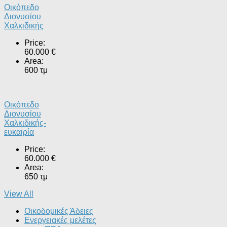
Οικόπεδο
Διονυσίου
Χαλκιδικής
Price:
60.000 €
Area:
600 τμ
Οικόπεδο
Διονυσίου
Χαλκιδικής-
ευκαιρία
Price:
60.000 €
Area:
650 τμ
View All
Οικοδομικές Άδειες
Ενεργειακές μελέτες