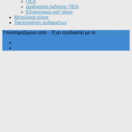
ΠΕΑ
Διαδικασία έκδοσης ΠΕΑ
Εξοικονομώ κατ’ οίκoν
Μεταλλικά κτίρια
Τακτοποίηση αυθαιρέτων
Υποστηριζόμενο από
- Έχει σχεδιαστεί με το
Θέμα Ηueman