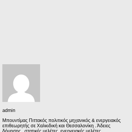
admin
Μπουντίμας Πιττακός πολιτικός μηχανικός & ενεργειακός
επιθεωρητής σε Χαλκιδική και Θεσσαλονίκη . Άδειες
δόμησης , στατικές μελέτες, ενεργειακές μελέτες,