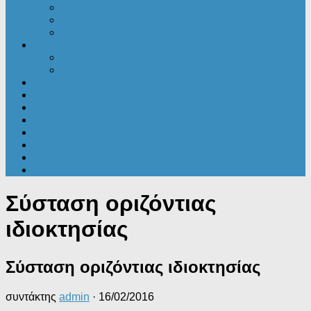
Νομοθεσία
Μεταλλικά κτίρια
Στατικές Μελέτες
Ενέργεια
Ενεργειακά νέα
ΠΕΑ
Εξοικονομώ
Αυθαίρετα
Δικαιολογητικά
Ακίνητα
Γενικές ειδήσεις
Εφορία
Τουρισμός
Επενδυτικά – Προγράμματα
Σύσταση οριζόντιας
ιδιοκτησίας
Σύσταση οριζόντιας ιδιοκτησίας
συντάκτης
admin
·
16/02/2016