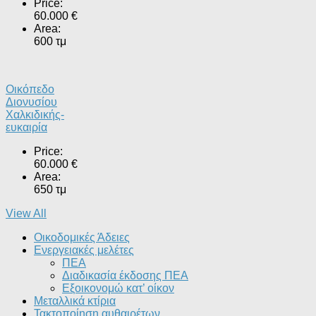
Price:
60.000 €
Area:
600 τμ
Οικόπεδο
Διονυσίου
Χαλκιδικής-
ευκαιρία
Price:
60.000 €
Area:
650 τμ
View All
Οικοδομικές Άδειες
Ενεργειακές μελέτες
ΠΕΑ
Διαδικασία έκδοσης ΠΕΑ
Εξοικονομώ κατ’ οίκoν
Μεταλλικά κτίρια
Τακτοποίηση αυθαιρέτων