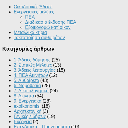
Οικοδομικές Άδειες
Ενεργειακές μελέτες
ΠΕΑ
Διαδικασία έκδοσης ΠΕΑ
Εξοικονομώ κατ’ οίκoν
Μεταλλικά κτίρια
Τακτοποίηση αυθαιρέτων
Κατηγορίες άρθρων
1. Άδειες δόμησης
(25)
2. Στατικές Μελέτες
(13)
3. Άδειες λειτουργίας
(15)
4. ΠΕΑ Ακινήτων
(12)
5. Αυθαίρετα
(43)
6. Νομοθεσία
(28)
7. Δικαιολογητικά
(24)
8. Ακίνητα
(54)
9. Ενεργειακά
(28)
exoikonomisi
(18)
Αρχιτεκτονική
(3)
Γενικές ειδήσεις
(19)
Ενέργεια
(2)
Επενδυτικά – Προγράμματα
(10)