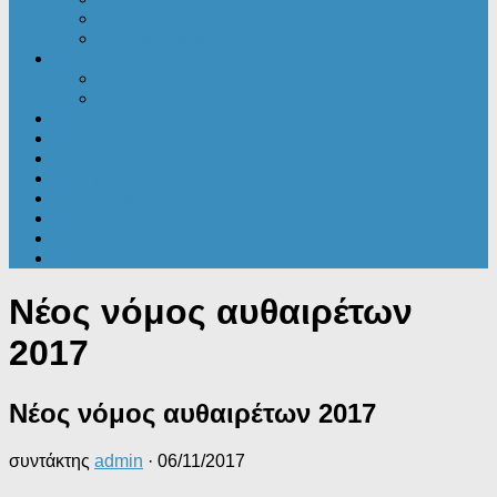
Μεταλλικά κτίρια
Στατικές Μελέτες
Ενέργεια
Ενεργειακά νέα
ΠΕΑ
Εξοικονομώ
Αυθαίρετα
Δικαιολογητικά
Ακίνητα
Γενικές ειδήσεις
Εφορία
Τουρισμός
Επενδυτικά – Προγράμματα
Νέος νόμος αυθαιρέτων
2017
Νέος νόμος αυθαιρέτων 2017
συντάκτης
admin
·
06/11/2017