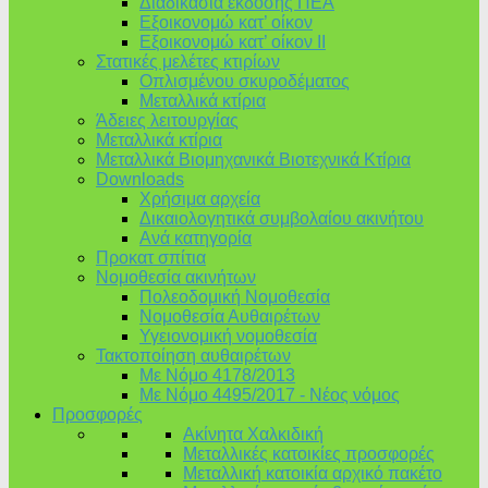
Διαδικασία έκδοσης ΠΕΑ
Εξοικονομώ κατ’ οίκoν
Εξοικονομώ κατ’ οίκον II
Στατικές μελέτες κτιρίων
Οπλισμένου σκυροδέματος
Μεταλλικά κτίρια
Άδειες λειτουργίας
Μεταλλικά κτίρια
Μεταλλικά Βιομηχανικά Βιοτεχνικά Κτίρια
Downloads
Χρήσιμα αρχεία
Δικαιολογητικά συμβολαίου ακινήτου
Ανά κατηγορία
Προκατ σπίτια
Νομοθεσία ακινήτων
Πολεοδομική Νομοθεσία
Νομοθεσία Αυθαιρέτων
Υγειονομική νομοθεσία
Τακτοποίηση αυθαιρέτων
Με Νόμο 4178/2013
Με Νόμο 4495/2017 - Νέος νόμος
Προσφορές
Ακίνητα Χαλκιδική
Μεταλλικές κατοικίες προσφορές
Μεταλλική κατοικία αρχικό πακέτο