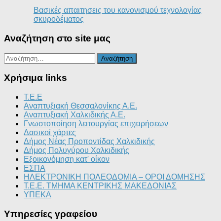
Βασικές απαιτησεις του κανονισμού τεχνολογίας
σκυροδέματος
Αναζήτηση στο site μας
Αναζήτηση
για:
Χρήσιμα links
T.E.E
Αναπτυξιακή Θεσσαλονίκης Α.Ε.
Αναπτυξιακή Χαλκιδικής Α.Ε.
Γνωστοποίηση λειτουργίας επιχειρήσεων
Δασικοί χάρτες
Δήμος Νέας Προποντίδας Χαλκιδικής
Δήμος Πολυγύρου Χαλκιδικής
Εξοικονόμηση κατ' οίκον
ΕΣΠΑ
ΗΛΕΚΤΡΟΝΙΚΗ ΠΟΛΕΟΔΟΜΙΑ – ΟΡΟΙ ΔΟΜΗΣΗΣ
Τ.Ε.Ε. ΤΜΗΜΑ ΚΕΝΤΡΙΚΗΣ ΜΑΚΕΔΟΝΙΑΣ
ΥΠΕΚΑ
Υπηρεσίες γραφείου