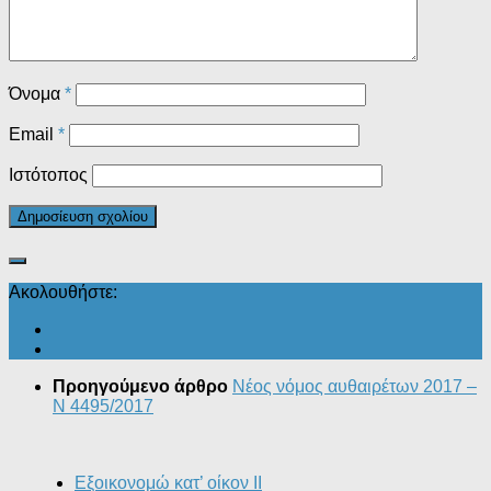
Όνομα
*
Email
*
Ιστότοπος
Ακολουθήστε:
Προηγούμενο άρθρο
Νέος νόμος αυθαιρέτων 2017 –
Ν 4495/2017
Εξοικονομώ κατ’ οίκον II