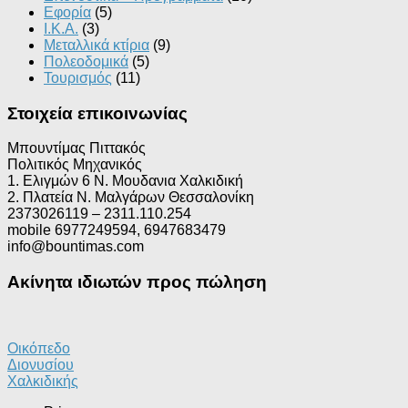
Εφορία
(5)
Ι.Κ.Α.
(3)
Μεταλλικά κτίρια
(9)
Πολεοδομικά
(5)
Τουρισμός
(11)
Στοιχεία επικοινωνίας
Μπουντίμας Πιττακός
Πολιτικός Μηχανικός
1. Ελιγμών 6 Ν. Μουδανια Χαλκιδική
2. Πλατεία Ν. Μαλγάρων Θεσσαλονίκη
2373026119 – 2311.110.254
mobile 6977249594, 6947683479
info@bountimas.com
Ακίνητα ιδιωτών προς πώληση
Οικόπεδο
Διονυσίου
Χαλκιδικής