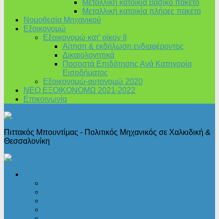
Μεταλλική κατοικία βασικό πακέτο
Μεταλλική κατοικία πλήρες πακέτο
Νομοθεσία Μηχανικού
Εξοικονομώ
Εξοικονομώ κατ’ οίκον II
Αίτηση & εκδήλωση ενδιαφέροντος
Δικαιολογητικά
Ποσοστά Επιδότησης Ανά Κατηγορία
Εισοδήματος
Εξοικονομώ-αυτονομώ 2020
ΝΕΟ ΕΞΟΙΚΟΝΟΜΩ 2021-2022
Επικοινωνία
Πιττακός Μπουντίμας - Πολιτικός Μηχανικός σε Χαλκιδική &
Θεσσαλονίκη
Πολεοδομικά
Άδειες δόμησης
Άδειες λειτουργίας
Αρχιτεκτονική
Ι.Κ.Α.
Νομοθεσία