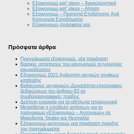
Εξοικονομώ κατ’ οίκον – δικαιολογητικά
Εξοικονομώ κατ’ οίκον – Αίτηση
Εξοικονομώ – Ποσοστά Επιδότησης Ανά
Κατηγορία Εισοδήματος
Εξοικονομώ-πρόσφατα νέα
Πρόσφατα άρθρα
Προγράμματα εξοικονομώ, νέα παράταση
Βασικές απαιτησεις του κανονισμού τεχνολογίας
σκυροδέματος
Εξοικονομώ 2021 Ανάρτηση αρχικών πινάκων
κατάταξης
Βεβαιώσεις μηχανικών: Δυνατότητα επισύναψης
βεβαιώσεων του άρθρου 83 σε
συμβολαιογραφικές πράξεις
Δεύτερη ευκαιρία για τα αδήλωτα τετραγωνικά
Μετατίθεται η υποβολή αιτήσεων για το
πρόγραμμα «Εξοικονομώ – Αυτονομώ» σε
Μακεδονία, Θράκη και Θεσσαλία
Εξοικονομώ-αυτονομώ νεα παράταση έναρξης
του προγράμματος