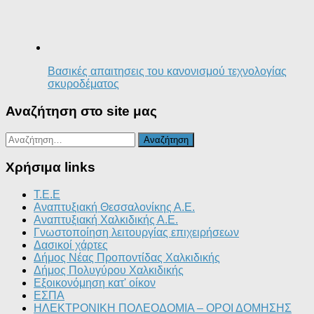
Βασικές απαιτησεις του κανονισμού τεχνολογίας
σκυροδέματος
Αναζήτηση στο site μας
Αναζήτηση
για:
Χρήσιμα links
T.E.E
Αναπτυξιακή Θεσσαλονίκης Α.Ε.
Αναπτυξιακή Χαλκιδικής Α.Ε.
Γνωστοποίηση λειτουργίας επιχειρήσεων
Δασικοί χάρτες
Δήμος Νέας Προποντίδας Χαλκιδικής
Δήμος Πολυγύρου Χαλκιδικής
Εξοικονόμηση κατ' οίκον
ΕΣΠΑ
ΗΛΕΚΤΡΟΝΙΚΗ ΠΟΛΕΟΔΟΜΙΑ – ΟΡΟΙ ΔΟΜΗΣΗΣ