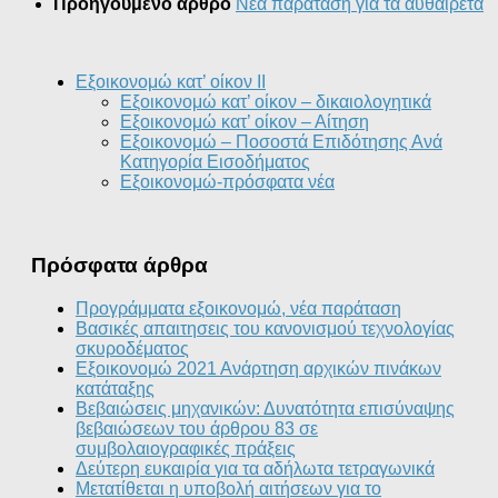
Προηγούμενο άρθρο
Νέα παράταση για τα αυθαίρετα
Εξοικονομώ κατ’ οίκον II
Εξοικονομώ κατ’ οίκον – δικαιολογητικά
Εξοικονομώ κατ’ οίκον – Αίτηση
Εξοικονομώ – Ποσοστά Επιδότησης Ανά
Κατηγορία Εισοδήματος
Εξοικονομώ-πρόσφατα νέα
Πρόσφατα άρθρα
Προγράμματα εξοικονομώ, νέα παράταση
Βασικές απαιτησεις του κανονισμού τεχνολογίας
σκυροδέματος
Εξοικονομώ 2021 Ανάρτηση αρχικών πινάκων
κατάταξης
Βεβαιώσεις μηχανικών: Δυνατότητα επισύναψης
βεβαιώσεων του άρθρου 83 σε
συμβολαιογραφικές πράξεις
Δεύτερη ευκαιρία για τα αδήλωτα τετραγωνικά
Μετατίθεται η υποβολή αιτήσεων για το