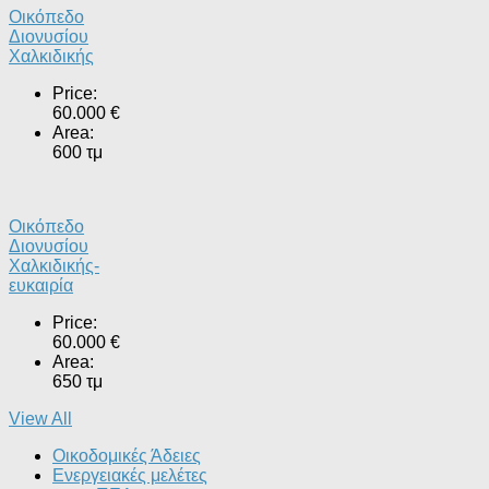
Οικόπεδο
Διονυσίου
Χαλκιδικής
Price:
60.000 €
Area:
600 τμ
Οικόπεδο
Διονυσίου
Χαλκιδικής-
ευκαιρία
Price:
60.000 €
Area:
650 τμ
View All
Οικοδομικές Άδειες
Ενεργειακές μελέτες