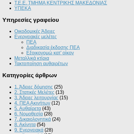
Τ.Ε.Ε. ΤΜΗΜΑ ΚΕΝΤΡΙΚΗΣ ΜΑΚΕΔΟΝΙΑΣ
ΥΠΕΚΑ
Υπηρεσίες γραφείου
Οικοδομικές Άδειες
Ενεργειακές μελέτες
ΠΕΑ
Διαδικασία έκδοσης ΠΕΑ
Εξοικονομώ κατ’ οίκoν
Μεταλλικά κτίρια
Τακτοποίηση αυθαιρέτων
Κατηγορίες άρθρων
1. Άδειες δόμησης
(25)
2. Στατικές Μελέτες
(13)
3. Άδειες λειτουργίας
(15)
4. ΠΕΑ Ακινήτων
(12)
5. Αυθαίρετα
(43)
6. Νομοθεσία
(28)
7. Δικαιολογητικά
(24)
8. Ακίνητα
(54)
9. Ενεργειακά
(28)