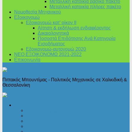
Μεταλλική κατοικία βασικό πακέτο
Μεταλλική κατοικία πλήρες πακέτο
Νομοθεσία Μηχανικού
Εξοικονομώ
Εξοικονομώ κατ’ οίκον II
Αίτηση & εκδήλωση ενδιαφέροντος
Δικαιολογητικά
Ποσοστά Επιδότησης Ανά Κατηγορία
Εισοδήματος
Εξοικονομώ-αυτονομώ 2020
ΝΕΟ ΕΞΟΙΚΟΝΟΜΩ 2021-2022
Επικοινωνία
Πιττακός Μπουντίμας - Πολιτικός Μηχανικός σε Χαλκιδική &
Θεσσαλονίκη
Πολεοδομικά
Άδειες δόμησης
Άδειες λειτουργίας
Αρχιτεκτονική
Ι.Κ.Α.
Νομοθεσία