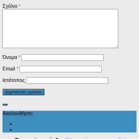
Σχόλιο
*
Όνομα
*
Email
*
Ιστότοπος
Ακολουθήστε: