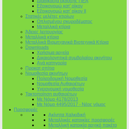
Διαδικασία έκδοσης ΠΕΑ
Εξοικονομώ κατ’ οίκoν
Εξοικονομώ κατ’ οίκον II
Στατικές μελέτες κτιρίων
Οπλισμένου σκυροδέματος
Μεταλλικά κτίρια
Άδειες λειτουργίας
Μεταλλικά κτίρια
Μεταλλικά Βιομηχανικά Βιοτεχνικά Κτίρια
Downloads
Χρήσιμα αρχεία
Δικαιολογητικά συμβολαίου ακινήτου
Ανά κατηγορία
Προκατ σπίτια
Νομοθεσία ακινήτων
Πολεοδομική Νομοθεσία
Νομοθεσία Αυθαιρέτων
Υγειονομική νομοθεσία
Τακτοποίηση αυθαιρέτων
Με Νόμο 4178/2013
Με Νόμο 4495/2017 - Νέος νόμος
Προσφορές
Ακίνητα Χαλκιδική
Μεταλλικές κατοικίες προσφορές
Μεταλλική κατοικία αρχικό πακέτο