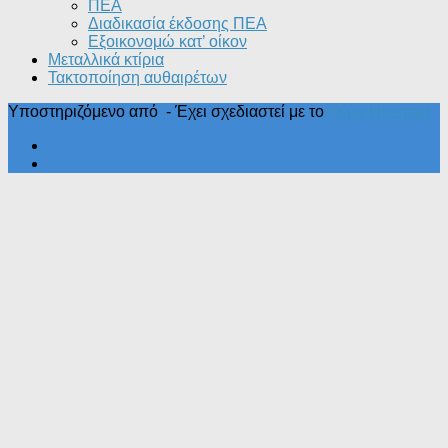
ΠΕΑ
Διαδικασία έκδοσης ΠΕΑ
Εξοικονομώ κατ’ οίκoν
Μεταλλικά κτίρια
Τακτοποίηση αυθαιρέτων
Υποστηριζόμενο από
- Έχει σχεδιαστεί με το
Θέμα Ηueman