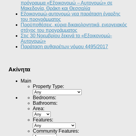
πρόγραμμα «Εξοικονομώ – Αυτονομώ» σε
Μακεδονία, Θράκη και Θεσσαλία
Εξοικονομώ-αυτονομώ νεα παράταση έναρξης
του προγράμματος
Προϋποθέσεις, κύρια δικαιολογητικά, ενεργειακός
στόχος του προγράμματος
Στις 30 Νοεμβρίου ξεκινά το «Εξοικονομώ-
Αυτονομώ»
Παράταση αυθαιρέτων νόμου 4495/2017
Ακίνητα
Main
Property Type
:
Bedrooms
:
Bathrooms
:
Area
:
Features
:
Community Features
: