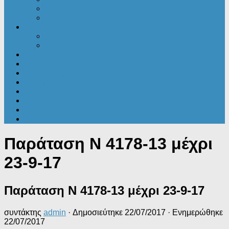
Μεταλλικά κτίρια
Στατικές Μελέτες
Ενέργεια
Ενεργειακά νέα
ΠΕΑ
Εξοικονομώ
Αυθαίρετα
Δικαιολογητικά
Ακίνητα
Γενικές ειδήσεις
Εφορία
Τουρισμός
Επενδυτικά – Προγράμματα
Παράταση Ν 4178-13 μέχρι
23-9-17
Παράταση Ν 4178-13 μέχρι 23-9-17
συντάκτης
admin
· Δημοσιεύτηκε
22/07/2017
· Ενημερώθηκε
22/07/2017