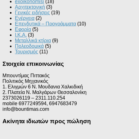
exoikonomisi
(18)
Αρχιτεκτονική
(3)
Γενικές ειδήσεις
(19)
Ενέργεια
(2)
Επενδυτικά – Προγράμματα
(10)
Εφορία
(5)
Ι.Κ.Α.
(3)
Μεταλλικά κτίρια
(9)
Πολεοδομικά
(5)
Τουρισμός
(11)
Στοιχεία επικοινωνίας
Μπουντίμας Πιττακός
Πολιτικός Μηχανικός
1. Ελιγμών 6 Ν. Μουδανια Χαλκιδική
2. Πλατεία Ν. Μαλγάρων Θεσσαλονίκη
2373026119 – 2311.110.254
mobile 6977249594, 6947683479
info@bountimas.com
Ακίνητα ιδιωτών προς πώληση