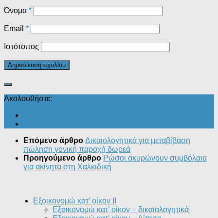
Όνομα
*
Email
*
Ιστότοπος
Ακολουθήστε:
Επόμενο άρθρο
Δικαιολογητικά για μεταβίβαση
πώληση γονική παροχή δωρεά
Προηγούμενο άρθρο
Ρώσοι ακυρώνουν συμβόλαια
για ακίνητα στη Χαλκιδική
Εξοικονομώ κατ’ οίκον II
Εξοικονομώ κατ’ οίκον – δικαιολογητικά