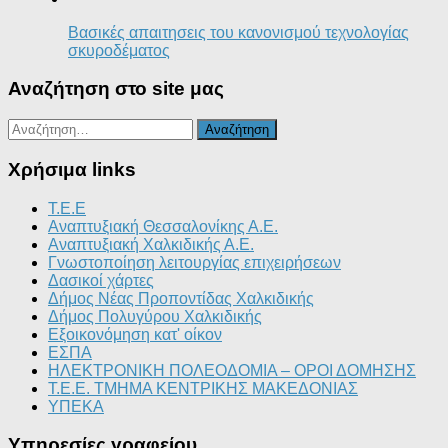
Βασικές απαιτησεις του κανονισμού τεχνολογίας
σκυροδέματος
Αναζήτηση στο site μας
Αναζήτηση
για:
Χρήσιμα links
T.E.E
Αναπτυξιακή Θεσσαλονίκης Α.Ε.
Αναπτυξιακή Χαλκιδικής Α.Ε.
Γνωστοποίηση λειτουργίας επιχειρήσεων
Δασικοί χάρτες
Δήμος Νέας Προποντίδας Χαλκιδικής
Δήμος Πολυγύρου Χαλκιδικής
Εξοικονόμηση κατ' οίκον
ΕΣΠΑ
ΗΛΕΚΤΡΟΝΙΚΗ ΠΟΛΕΟΔΟΜΙΑ – ΟΡΟΙ ΔΟΜΗΣΗΣ
Τ.Ε.Ε. ΤΜΗΜΑ ΚΕΝΤΡΙΚΗΣ ΜΑΚΕΔΟΝΙΑΣ
ΥΠΕΚΑ
Υπηρεσίες γραφείου