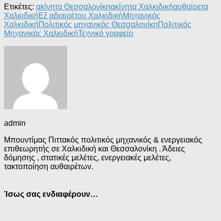
Ετικέτες:
ακίνητα Θεσσαλονίκη
ακίνητα Χαλκιδική
αυθαίρετα
Χαλκιδική
Εξ αδιαιρέτου Χαλκιδική
Μηχανικός
Χαλκιδική
Πολιτικός μηχανικός Θεσσαλονίκη
Πολιτικός
Μηχανικός Χαλκιδική
Τεχνικό γραφείο
admin
Μπουντίμας Πιττακός πολιτικός μηχανικός & ενεργειακός
επιθεωρητής σε Χαλκιδική και Θεσσαλονίκη . Άδειες
δόμησης , στατικές μελέτες, ενεργειακές μελέτες,
τακτοποίηση αυθαιρέτων.
Ίσως σας ενδιαφέρουν…