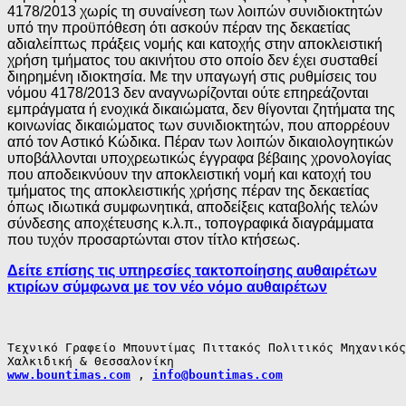
4178/2013 χωρίς τη συναίνεση των λοιπών συνιδιοκτητών
υπό την προϋπόθεση ότι ασκούν πέραν της δεκαετίας
αδιαλείπτως πράξεις νομής και κατοχής στην αποκλειστική
χρήση τμήματος του ακινήτου στο οποίο δεν έχει συσταθεί
διηρημένη ιδιοκτησία. Με την υπαγωγή στις ρυθμίσεις του
νόμου 4178/2013 δεν αναγνωρίζονται ούτε επηρεάζονται
εμπράγματα ή ενοχικά δικαιώματα, δεν θίγονται ζητήματα της
κοινωνίας δικαιώματος των συνιδιοκτητών, που απορρέουν
από τον Αστικό Κώδικα. Πέραν των λοιπών δικαιολογητικών
υποβάλλονται υποχρεωτικώς έγγραφα βέβαιης χρονολογίας
που αποδεικνύουν την αποκλειστική νομή και κατοχή του
τμήματος της αποκλειστικής χρήσης πέραν της δεκαετίας
όπως ιδιωτικά συμφωνητικά, αποδείξεις καταβολής τελών
σύνδεσης αποχέτευσης κ.λ.π., τοπογραφικά διαγράμματα
που τυχόν προσαρτώνται στον τίτλο κτήσεως.
Δείτε επίσης τις υπηρεσίες τακτοποίησης αυθαιρέτων
κτιρίων σύμφωνα με τον νέο νόμο αυθαιρέτων
Τεχνικό Γραφείο Μπουντίμας Πιττακός Πολιτικός Μηχανικός

www.bountimas.com
 , 
info@bountimas.com