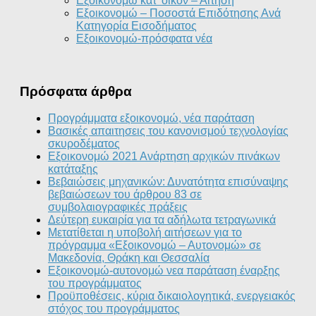
Εξοικονομώ κατ’ οίκον – Αίτηση
Εξοικονομώ – Ποσοστά Επιδότησης Ανά
Κατηγορία Εισοδήματος
Εξοικονομώ-πρόσφατα νέα
Πρόσφατα άρθρα
Προγράμματα εξοικονομώ, νέα παράταση
Βασικές απαιτησεις του κανονισμού τεχνολογίας
σκυροδέματος
Εξοικονομώ 2021 Ανάρτηση αρχικών πινάκων
κατάταξης
Βεβαιώσεις μηχανικών: Δυνατότητα επισύναψης
βεβαιώσεων του άρθρου 83 σε
συμβολαιογραφικές πράξεις
Δεύτερη ευκαιρία για τα αδήλωτα τετραγωνικά
Μετατίθεται η υποβολή αιτήσεων για το
πρόγραμμα «Εξοικονομώ – Αυτονομώ» σε
Μακεδονία, Θράκη και Θεσσαλία
Εξοικονομώ-αυτονομώ νεα παράταση έναρξης
του προγράμματος
Προϋποθέσεις, κύρια δικαιολογητικά, ενεργειακός
στόχος του προγράμματος