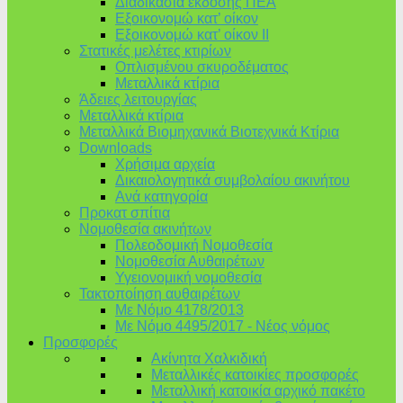
Διαδικασία έκδοσης ΠΕΑ
Εξοικονομώ κατ’ οίκoν
Εξοικονομώ κατ’ οίκον II
Στατικές μελέτες κτιρίων
Οπλισμένου σκυροδέματος
Μεταλλικά κτίρια
Άδειες λειτουργίας
Μεταλλικά κτίρια
Μεταλλικά Βιομηχανικά Βιοτεχνικά Κτίρια
Downloads
Χρήσιμα αρχεία
Δικαιολογητικά συμβολαίου ακινήτου
Ανά κατηγορία
Προκατ σπίτια
Νομοθεσία ακινήτων
Πολεοδομική Νομοθεσία
Νομοθεσία Αυθαιρέτων
Υγειονομική νομοθεσία
Τακτοποίηση αυθαιρέτων
Με Νόμο 4178/2013
Με Νόμο 4495/2017 - Νέος νόμος
Προσφορές
Ακίνητα Χαλκιδική
Μεταλλικές κατοικίες προσφορές
Μεταλλική κατοικία αρχικό πακέτο