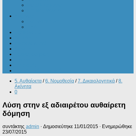
Μεταλλικά κτίρια
Στατικές Μελέτες
Ενέργεια
Ενεργειακά νέα
ΠΕΑ
Εξοικονομώ
Αυθαίρετα
Δικαιολογητικά
Ακίνητα
Γενικές ειδήσεις
Εφορία
Τουρισμός
Επενδυτικά – Προγράμματα
5. Αυθαίρετα
/
6. Νομοθεσία
/
7. Δικαιολογητικά
/
8.
Ακίνητα
0
Λύση στην εξ αδιαιρέτου αυθαίρετη
δόμηση
συντάκτης
admin
· Δημοσιεύτηκε
11/01/2015
· Ενημερώθηκε
23/07/2015