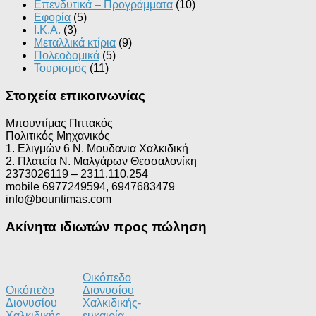
Επενδυτικά – Προγράμματα
(10)
Εφορία
(5)
Ι.Κ.Α.
(3)
Μεταλλικά κτίρια
(9)
Πολεοδομικά
(5)
Τουρισμός
(11)
Στοιχεία επικοινωνίας
Μπουντίμας Πιττακός
Πολιτικός Μηχανικός
1. Ελιγμών 6 Ν. Μουδανια Χαλκιδική
2. Πλατεία Ν. Μαλγάρων Θεσσαλονίκη
2373026119 – 2311.110.254
mobile 6977249594, 6947683479
info@bountimas.com
Ακίνητα ιδιωτών προς πώληση
Οικόπεδο
Οικόπεδο
Διονυσίου
Διονυσίου
Χαλκιδικής-
Χαλκιδικής
ευκαιρία