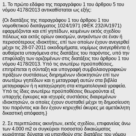
1. Το πρώτο εδάφιο της παραγράφου 1 του άρθρου 5 του
νόμου 4178/2013 αντικαθίσταται ως εξής:
{Οι διατάξεις της παραγράφου 1 του άρθρου 1 του
νομοθετικού διατάγματος 1024/1971 (ΦΕΚ 232/Α/1971)
εφαρμόζονται και επί γηπέδων, κειμένων εκτός σχεδίου
πόλεως και εκτός ορίων οικισμών, ανηκόντων σε έναν ή
περισσότερους ιδιοκτήτες, επί των οποίων έχουν ανεγερθεί
μέχρι τις 28-07-2011 οικοδομήματα, νομίμως ανεγερθέντα ή
αυθαίρετα υπαγόμενα στις διατάξεις του παρόντος, υπό την
επιφύλαξη των οριζομένων στις διατάξεις του άρθρου 1 του
νόμου 4178/2013. Υπό τις ανωτέρω προϋποθέσεις,
επιτρέπεται η σύνταξη και υπογραφή συμβολαιογραφικών
πράξεων συστάσεως διηρημένων ιδιοκτησιών επί των
ανωτέρω γηπέδων και η μεταγραφή αυτών στα βιβλία
μεταγραφών ή η καταχώρηση στα κτηματολογικά γραφεία.
Υπό τις ίδιες ανωτέρω προϋποθέσεις θεωρούνται εξ
υπαρχής έγκυρες και ισχυρές συστάσεις διαιρεμένων
ιδιοκτησιών, οι οποίες έχουν συσταθεί μέχρι τη δημοσίευση
του παρόντος και δεν έχουν κηρυχθεί άκυρες με αμετάκλητη
δικαστική απόφαση.}
2. Σε περιπτώσεις ακινήτων, εκτός σχεδίου, επιφανείας άνω
των 4.000 m2 οι συγκύριοι ποσοστού δικαιώματος
κυριότητας δύναται να υπαχθούν στις διατάξεις του νόμου