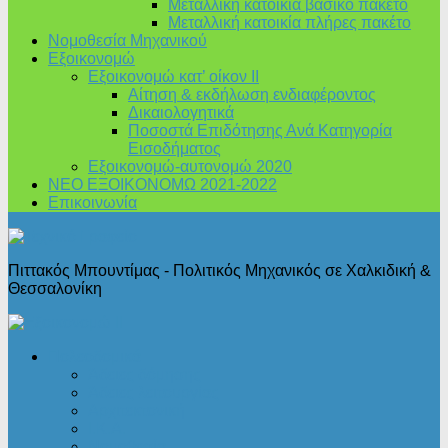
Μεταλλική κατοικία βασικό πακέτο
Μεταλλική κατοικία πλήρες πακέτο
Νομοθεσία Μηχανικού
Εξοικονομώ
Εξοικονομώ κατ’ οίκον II
Αίτηση & εκδήλωση ενδιαφέροντος
Δικαιολογητικά
Ποσοστά Επιδότησης Ανά Κατηγορία
Εισοδήματος
Εξοικονομώ-αυτονομώ 2020
ΝΕΟ ΕΞΟΙΚΟΝΟΜΩ 2021-2022
Επικοινωνία
Πιττακός Μπουντίμας - Πολιτικός Μηχανικός σε Χαλκιδική &
Θεσσαλονίκη
Πολεοδομικά
Άδειες δόμησης
Άδειες λειτουργίας
Αρχιτεκτονική
Ι.Κ.Α.
Νομοθεσία