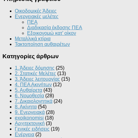
Οικοδομικές Άδειες
Ενεργειακές μελέτες
ΠΕΑ
Διαδικασία έκδοσης ΠΕΑ
Εξοικονομώ κατ’ οίκoν
Μεταλλικά κτίρια
Τακτοποίηση αυθαιρέτων
Κατηγορίες άρθρων
1. Άδειες δόμησης
(25)
2. Στατικές Μελέτες
(13)
3. Άδειες λειτουργίας
(15)
4. ΠΕΑ Ακινήτων
(12)
5. Αυθαίρετα
(43)
6. Νομοθεσία
(28)
7. Δικαιολογητικά
(24)
8. Ακίνητα
(54)
9. Ενεργειακά
(28)
exoikonomisi
(18)
Αρχιτεκτονική
(3)
Γενικές ειδήσεις
(19)
Ενέργεια
(2)