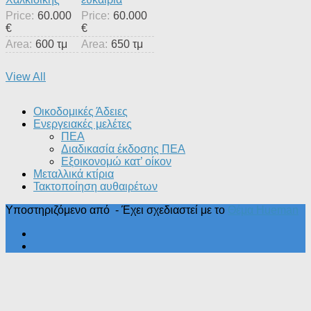
Price:
60.000
Price:
60.000
€
€
Area:
600 τμ
Area:
650 τμ
View All
Οικοδομικές Άδειες
Ενεργειακές μελέτες
ΠΕΑ
Διαδικασία έκδοσης ΠΕΑ
Εξοικονομώ κατ’ οίκoν
Μεταλλικά κτίρια
Τακτοποίηση αυθαιρέτων
Υποστηριζόμενο από
- Έχει σχεδιαστεί με το
Θέμα Ηueman