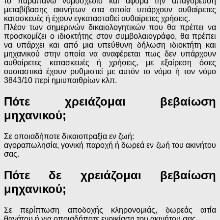
το παραπάνω νομοσχέδιο και αφορά την απαγόρευση
μεταβίβασης ακινήτων στα οποία υπάρχουν αυθαίρετες
κατασκευές ή έχουν εγκατασταθεί αυθαίρετες χρήσεις.
Πλέον των σημερινών δικαιολογητικών που θα πρέπει να
προσκομίζει ο ιδιοκτήτης στον συμβολαιογράφο, θα πρέπει
να υπάρχει και από μια υπεύθυνη δήλωση ιδιοκτήτη και
μηχανικού στην οποία να αναφέρεται πως δεν υπάρχουν
αυθαίρετες κατασκευές ή χρήσεις, με εξαίρεση όσες
ουσιαστικά έχουν ρυθμιστεί με αυτόν το νόμο ή τον νόμο
3843/10 περί ημιυπαιθρίων κλπ.
Πότε χρειάζομαι βεβαίωση
μηχανικού;
Σε οποιαδήποτε δικαιοπραξία εν ζωή:
αγοραπωλησία, γονική παροχή ή δωρεά εν ζωή του ακινήτου
σας.
Πότε δε χρειάζομαι βεβαίωση
μηχανικού;
Σε περίπτωση αποδοχής κληρονομιάς, δωρεάς αιτία
θανάτου ή για οποιαδήποτε ενοικίαση του ακινήτου σας.