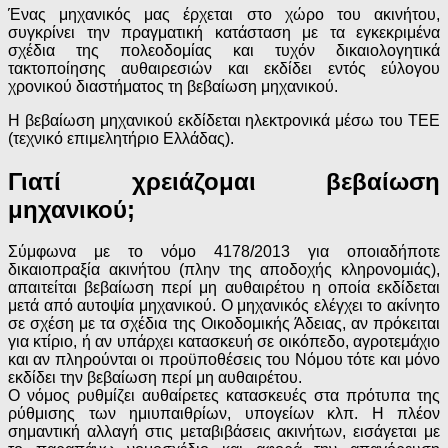
Ένας μηχανικός μας έρχεται στο χώρο του ακινήτου,
συγκρίνει την πραγματική κατάσταση με τα εγκεκριμένα
σχέδια της πολεοδομίας και τυχόν δικαιολογητικά
τακτοποίησης αυθαιρεσιών και εκδίδει εντός εύλογου
χρονικού διαστήματος τη βεβαίωση μηχανικού.
Η βεβαίωση μηχανικού εκδίδεται ηλεκτρονικά μέσω του ΤΕΕ
(τεχνικό επιμελητήριο Ελλάδας).
Γιατί χρειάζομαι βεβαίωση
μηχανικού;
Σύμφωνα με το νόμο 4178/2013
για οποιαδήποτε
δικαιοπραξία ακινήτου
(πλην της αποδοχής κληρονομιάς),
απαιτείται βεβαίωση περί μη αυθαιρέτου
η οποία εκδίδεται
μετά από αυτοψία μηχανικού. Ο μηχανικός ελέγχει το ακίνητο
σε σχέση με τα σχέδια της Οικοδομικής Άδειας, αν πρόκειται
για κτίριο, ή αν υπάρχει κατασκευή σε οικόπεδο, αγροτεμάχιο
και αν πληρούνται οι προϋποθέσεις του Νόμου τότε και μόνο
εκδίδει την βεβαίωση περί μη αυθαιρέτου.
Ο νόμος ρυθμίζει αυθαίρετες κατασκευές στα πρότυπα της
ρύθμισης των ημιυπαιθρίων, υπογείων κλπ. Η πλέον
σημαντική αλλαγή στις μεταβιβάσεις ακινήτων, εισάγεται με