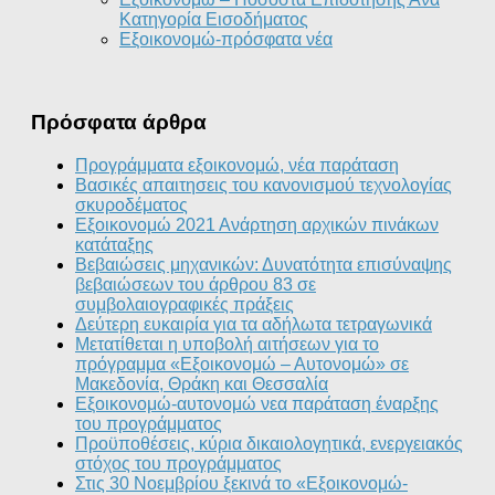
Κατηγορία Εισοδήματος
Εξοικονομώ-πρόσφατα νέα
Πρόσφατα άρθρα
Προγράμματα εξοικονομώ, νέα παράταση
Βασικές απαιτησεις του κανονισμού τεχνολογίας
σκυροδέματος
Εξοικονομώ 2021 Ανάρτηση αρχικών πινάκων
κατάταξης
Βεβαιώσεις μηχανικών: Δυνατότητα επισύναψης
βεβαιώσεων του άρθρου 83 σε
συμβολαιογραφικές πράξεις
Δεύτερη ευκαιρία για τα αδήλωτα τετραγωνικά
Μετατίθεται η υποβολή αιτήσεων για το
πρόγραμμα «Εξοικονομώ – Αυτονομώ» σε
Μακεδονία, Θράκη και Θεσσαλία
Εξοικονομώ-αυτονομώ νεα παράταση έναρξης
του προγράμματος
Προϋποθέσεις, κύρια δικαιολογητικά, ενεργειακός
στόχος του προγράμματος
Στις 30 Νοεμβρίου ξεκινά το «Εξοικονομώ-