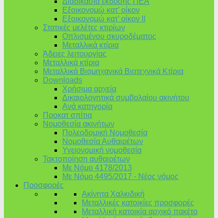
Διαδικασία έκδοσης ΠΕΑ
Εξοικονομώ κατ’ οίκoν
Εξοικονομώ κατ’ οίκον II
Στατικές μελέτες κτιρίων
Οπλισμένου σκυροδέματος
Μεταλλικά κτίρια
Άδειες λειτουργίας
Μεταλλικά κτίρια
Μεταλλικά Βιομηχανικά Βιοτεχνικά Κτίρια
Downloads
Χρήσιμα αρχεία
Δικαιολογητικά συμβολαίου ακινήτου
Ανά κατηγορία
Προκατ σπίτια
Νομοθεσία ακινήτων
Πολεοδομική Νομοθεσία
Νομοθεσία Αυθαιρέτων
Υγειονομική νομοθεσία
Τακτοποίηση αυθαιρέτων
Με Νόμο 4178/2013
Με Νόμο 4495/2017 - Νέος νόμος
Προσφορές
Ακίνητα Χαλκιδική
Μεταλλικές κατοικίες προσφορές
Μεταλλική κατοικία αρχικό πακέτο