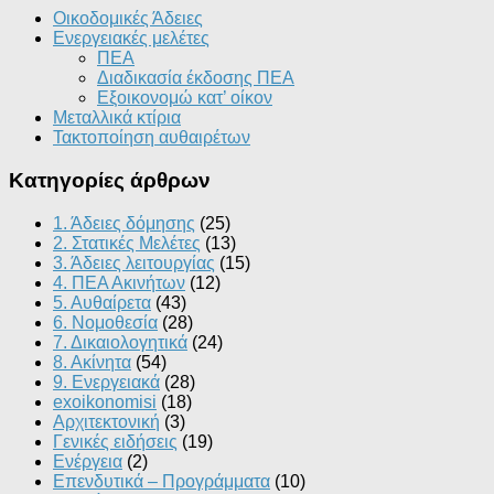
Οικοδομικές Άδειες
Ενεργειακές μελέτες
ΠΕΑ
Διαδικασία έκδοσης ΠΕΑ
Εξοικονομώ κατ’ οίκoν
Μεταλλικά κτίρια
Τακτοποίηση αυθαιρέτων
Κατηγορίες άρθρων
1. Άδειες δόμησης
(25)
2. Στατικές Μελέτες
(13)
3. Άδειες λειτουργίας
(15)
4. ΠΕΑ Ακινήτων
(12)
5. Αυθαίρετα
(43)
6. Νομοθεσία
(28)
7. Δικαιολογητικά
(24)
8. Ακίνητα
(54)
9. Ενεργειακά
(28)
exoikonomisi
(18)
Αρχιτεκτονική
(3)
Γενικές ειδήσεις
(19)
Ενέργεια
(2)
Επενδυτικά – Προγράμματα
(10)