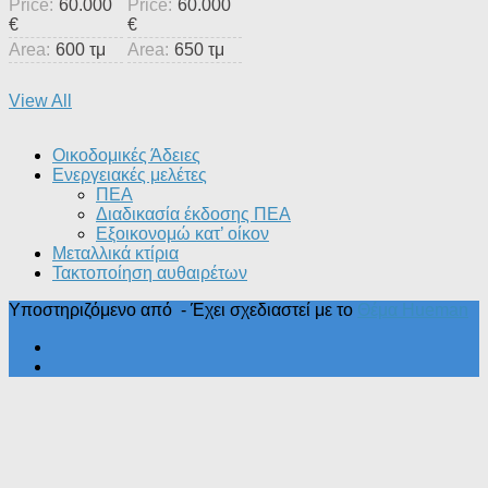
Price:
60.000
Price:
60.000
€
€
Area:
600 τμ
Area:
650 τμ
View All
Οικοδομικές Άδειες
Ενεργειακές μελέτες
ΠΕΑ
Διαδικασία έκδοσης ΠΕΑ
Εξοικονομώ κατ’ οίκoν
Μεταλλικά κτίρια
Τακτοποίηση αυθαιρέτων
Υποστηριζόμενο από
- Έχει σχεδιαστεί με το
Θέμα Ηueman