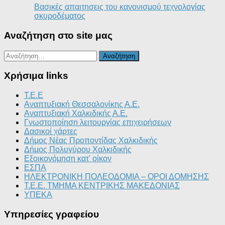
Βασικές απαιτησεις του κανονισμού τεχνολογίας
σκυροδέματος
Αναζήτηση στο site μας
Αναζήτηση
για:
Χρήσιμα links
T.E.E
Αναπτυξιακή Θεσσαλονίκης Α.Ε.
Αναπτυξιακή Χαλκιδικής Α.Ε.
Γνωστοποίηση λειτουργίας επιχειρήσεων
Δασικοί χάρτες
Δήμος Νέας Προποντίδας Χαλκιδικής
Δήμος Πολυγύρου Χαλκιδικής
Εξοικονόμηση κατ' οίκον
ΕΣΠΑ
ΗΛΕΚΤΡΟΝΙΚΗ ΠΟΛΕΟΔΟΜΙΑ – ΟΡΟΙ ΔΟΜΗΣΗΣ
Τ.Ε.Ε. ΤΜΗΜΑ ΚΕΝΤΡΙΚΗΣ ΜΑΚΕΔΟΝΙΑΣ
ΥΠΕΚΑ
Υπηρεσίες γραφείου