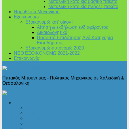
Μεταλλική κατοικία βασικό πακέτο
Μεταλλική κατοικία πλήρες πακέτο
Νομοθεσία Μηχανικού
Εξοικονομώ
Εξοικονομώ κατ’ οίκον II
Αίτηση & εκδήλωση ενδιαφέροντος
Δικαιολογητικά
Ποσοστά Επιδότησης Ανά Κατηγορία
Εισοδήματος
Εξοικονομώ-αυτονομώ 2020
ΝΕΟ ΕΞΟΙΚΟΝΟΜΩ 2021-2022
Επικοινωνία
Πιττακός Μπουντίμας - Πολιτικός Μηχανικός σε Χαλκιδική &
Θεσσαλονίκη
Πολεοδομικά
Άδειες δόμησης
Άδειες λειτουργίας
Αρχιτεκτονική
Ι.Κ.Α.
Νομοθεσία