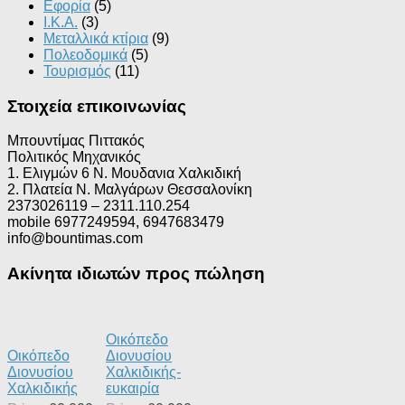
Εφορία
(5)
Ι.Κ.Α.
(3)
Μεταλλικά κτίρια
(9)
Πολεοδομικά
(5)
Τουρισμός
(11)
Στοιχεία επικοινωνίας
Μπουντίμας Πιττακός
Πολιτικός Μηχανικός
1. Ελιγμών 6 Ν. Μουδανια Χαλκιδική
2. Πλατεία Ν. Μαλγάρων Θεσσαλονίκη
2373026119 – 2311.110.254
mobile 6977249594, 6947683479
info@bountimas.com
Ακίνητα ιδιωτών προς πώληση
Οικόπεδο
Οικόπεδο
Διονυσίου
Διονυσίου
Χαλκιδικής-
Χαλκιδικής
ευκαιρία