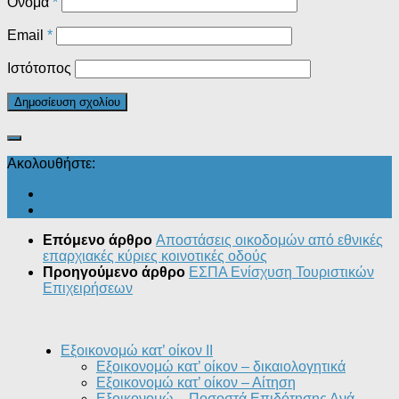
Όνομα
*
Email
*
Ιστότοπος
Ακολουθήστε:
Επόμενο άρθρο
Aποστάσεις οικοδομών από εθνικές
επαρχιακές κύριες κοινοτικές οδούς
Προηγούμενο άρθρο
ΕΣΠΑ Ενίσχυση Τουριστικών
Επιχειρήσεων
Εξοικονομώ κατ’ οίκον II
Εξοικονομώ κατ’ οίκον – δικαιολογητικά
Εξοικονομώ κατ’ οίκον – Αίτηση
Εξοικονομώ – Ποσοστά Επιδότησης Ανά