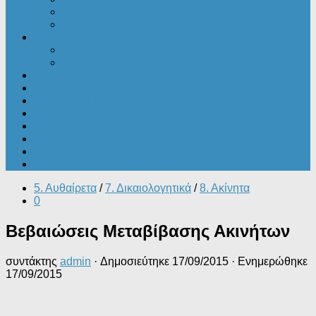
Μεταλλικά κτίρια
Στατικές Μελέτες
Ενέργεια
Ενεργειακά νέα
ΠΕΑ
Εξοικονομώ
Αυθαίρετα
Δικαιολογητικά
Ακίνητα
Γενικές ειδήσεις
Εφορία
Τουρισμός
Επενδυτικά – Προγράμματα
5. Αυθαίρετα
/
7. Δικαιολογητικά
/
8. Ακίνητα
0
Βεβαιώσεις Μεταβίβασης Ακινήτων
συντάκτης
admin
· Δημοσιεύτηκε
17/09/2015
· Ενημερώθηκε
17/09/2015