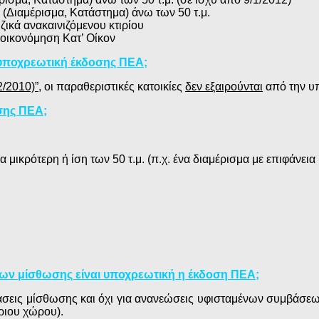
 (Διαμέρισμα, Κατάστημα) άνω των 50 τ.μ.
ικά ανακαινιζόμενου κτιρίου
ξοικονόμηση Κατ’ Οίκον
ν υποχρεωτική έκδοσης ΠΕΑ;
2/2010)”
, οι παραθεριστικές κατοικίες
δεν εξαιρούνται
από την υ
σης ΠΕΑ;
ια μικρότερη ή ίση των 50 τ.μ. (π.χ. ένα διαμέρισμα με επιφάνεια 
ν μίσθωσης είναι υποχρεωτική η έκδοση ΠΕΑ;
εις μίσθωσης και όχι για ανανεώσεις υφισταμένων συμβάσεων 
θριου χώρου).