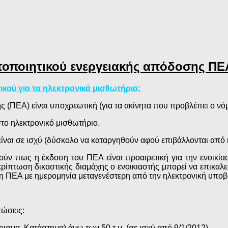
στοποιητικού ενεργειακής απόδοσης ΠΕ
ικού για τα ηλεκτρονικά μισθωτήρια;
 (ΠΕΑ) είναι υποχρεωτική (για τα ακίνητα που προβλέπει ο νόμ
το ηλεκτρονικό μισθωτήριο.
ναι σε ισχύ (δύσκολο να καταργηθούν αφού επιβάλλονται από κ
ούν πως η έκδοση του ΠΕΑ είναι προαιρετική για την ενοικίασ
ρίπτωση δικαστικής διαμάχης ο ενοικιαστής μπορεί να επικαλεσ
ση ΠΕΑ με ημερομηνία μεταγενέστερη από την ηλεκτρονική υποβο
τώσεις:
έρισμα, Κατάστημα) άνω των 50 τ.μ. (σε ισχύ από 9/1/2012)