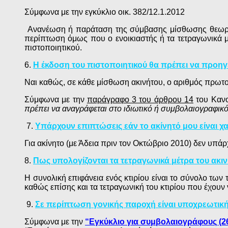
Σύμφωνα με την εγκύκλιο οικ. 382/12.1.2012
Ανανέωση ή παράταση της σύμβασης μίσθωσης θεωρείτα
περίπτωση όμως που ο ενοικιαστής ή τα τετραγωνικά μ
πιστοποιητικού.
6.
Η έκδοση του πιστοποιητικού θα πρέπει να προηγε
Ναι καθώς, σε κάθε μίσθωση ακινήτου, ο αριθμός πρωτ
Σύμφωνα με την
παράγραφο 3 του άρθρου 14
του Κανο
πρέπει να αναγράφεται στο ιδιωτικό ή συμβολαιογραφικ
7.
Υπάρχουν επιπτώσεις εάν το ακίνητό μου είναι χ
Για ακίνητο (με Άδεια πριν τον Οκτώβριο 2010) δεν υπά
8.
Πως υπολογίζονται τα τετραγωνικά μέτρα του ακιν
Η συνολική επιφάνεια ενός κτιρίου είναι το σύνολο τω
καθώς επίσης και τα τετραγωνική του κτιρίου που έχουν ν
9.
Σε περίπτωση γονικής παροχή είναι υποχρεωτικ
Σύμφωνα με την
“Εγκύκλιο για συμβολαιογράφους (26