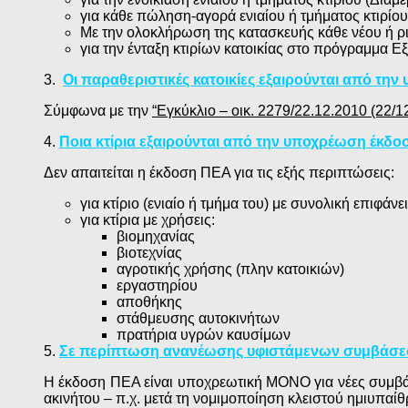
για κάθε πώληση-αγορά ενιαίου ή τμήματος κτιρίου
Με την ολοκλήρωση της κατασκευής κάθε νέου ή ριζ
για την ένταξη κτιρίων κατοικίας στο πρόγραμμα Ε
3.
Οι παραθεριστικές κατοικίες εξαιρούνται από τη
Σύμφωνα με την
“Εγκύκλιο – οικ. 2279/22.12.2010 (22/1
4.
Ποια κτίρια εξαιρούνται από την υποχρέωση έκδο
Δεν απαιτείται η έκδοση ΠΕΑ για τις εξής περιπτώσεις:
για κτίριο (ενιαίο ή τμήμα του) με συνολική επιφάνε
για κτίρια με χρήσεις:
βιομηχανίας
βιοτεχνίας
αγροτικής χρήσης (πλην κατοικιών)
εργαστηρίου
αποθήκης
στάθμευσης αυτοκινήτων
πρατήρια υγρών καυσίμων
5.
Σε περίπτωση ανανέωσης υφιστάμενων συμβάσεω
Η έκδοση ΠΕΑ είναι υποχρεωτική ΜΟΝΟ για νέες συμβάσ
ακινήτου – π.χ. μετά τη νομιμοποίηση κλειστού ημιυπαί