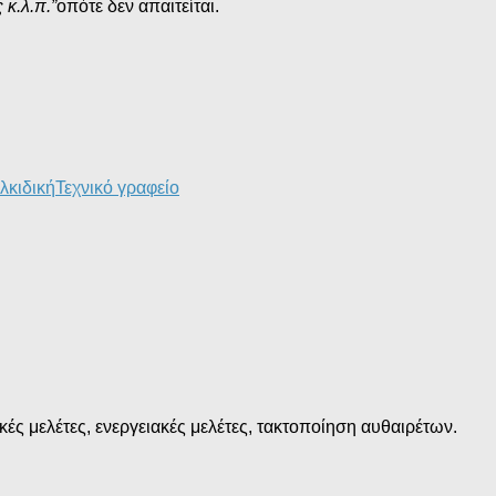
κ.λ.π.”
οπότε δεν απαιτείται.
λκιδική
Τεχνικό γραφείο
ές μελέτες, ενεργειακές μελέτες, τακτοποίηση αυθαιρέτων.