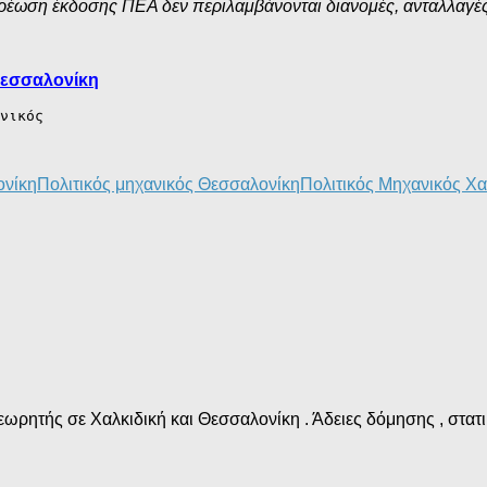
έωση έκδοσης ΠΕΑ δεν περιλαμβάνονται διανομές, ανταλλαγές 
Θεσσαλονίκη
νικός

νίκη
Πολιτικός μηχανικός Θεσσαλονίκη
Πολιτικός Μηχανικός Χα
ωρητής σε Χαλκιδική και Θεσσαλονίκη . Άδειες δόμησης , στατικ