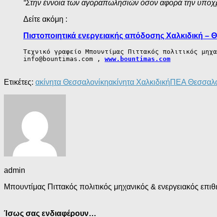
“Στην έννοια των αγοραπωλησιών όσον αφορά την υποχρ
Δείτε ακόμη :
Πιστοποιητικά ενεργειακής απόδοσης Χαλκιδική – 
Τεχνικό γραφείο Μπουντίμας Πιττακός πολιτικός μηχα
info@bountimas.com , 
www.bountimas.com
Ετικέτες:
ακίνητα Θεσσαλονίκη
ακίνητα Χαλκιδική
ΠΕΑ Θεσσαλο
admin
Μπουντίμας Πιττακός πολιτικός μηχανικός & ενεργειακός επιθε
Ίσως σας ενδιαφέρουν…