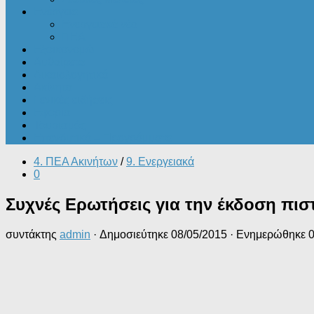
Ενέργεια
Ενεργειακά νέα
ΠΕΑ
Εξοικονομώ
Αυθαίρετα
Δικαιολογητικά
Ακίνητα
Γενικές ειδήσεις
Εφορία
Τουρισμός
Επενδυτικά – Προγράμματα
4. ΠΕΑ Ακινήτων
/
9. Ενεργειακά
0
Συχνές Ερωτήσεις για την έκδοση πι
συντάκτης
admin
· Δημοσιεύτηκε
08/05/2015
· Ενημερώθηκε
0