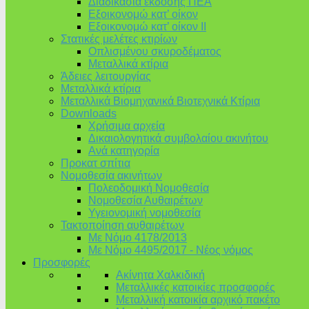
Διαδικασία έκδοσης ΠΕΑ
Εξοικονομώ κατ’ οίκoν
Εξοικονομώ κατ’ οίκον II
Στατικές μελέτες κτιρίων
Οπλισμένου σκυροδέματος
Μεταλλικά κτίρια
Άδειες λειτουργίας
Μεταλλικά κτίρια
Μεταλλικά Βιομηχανικά Βιοτεχνικά Κτίρια
Downloads
Χρήσιμα αρχεία
Δικαιολογητικά συμβολαίου ακινήτου
Ανά κατηγορία
Προκατ σπίτια
Νομοθεσία ακινήτων
Πολεοδομική Νομοθεσία
Νομοθεσία Αυθαιρέτων
Υγειονομική νομοθεσία
Τακτοποίηση αυθαιρέτων
Με Νόμο 4178/2013
Με Νόμο 4495/2017 - Νέος νόμος
Προσφορές
Ακίνητα Χαλκιδική
Μεταλλικές κατοικίες προσφορές
Μεταλλική κατοικία αρχικό πακέτο