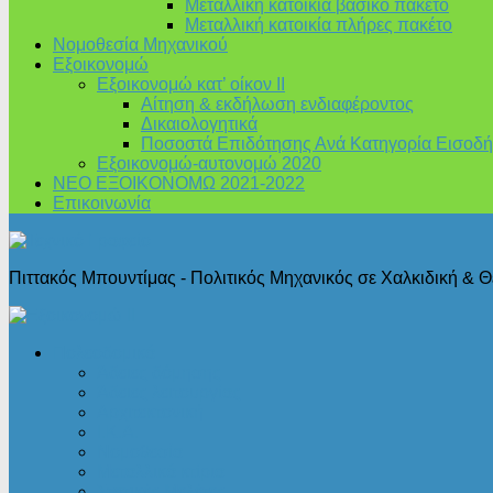
Μεταλλική κατοικία βασικό πακέτο
Μεταλλική κατοικία πλήρες πακέτο
Νομοθεσία Μηχανικού
Εξοικονομώ
Εξοικονομώ κατ’ οίκον II
Αίτηση & εκδήλωση ενδιαφέροντος
Δικαιολογητικά
Ποσοστά Επιδότησης Ανά Κατηγορία Εισοδή
Εξοικονομώ-αυτονομώ 2020
ΝΕΟ ΕΞΟΙΚΟΝΟΜΩ 2021-2022
Επικοινωνία
Πιττακός Μπουντίμας - Πολιτικός Μηχανικός σε Χαλκιδική & 
Πολεοδομικά
Άδειες δόμησης
Άδειες λειτουργίας
Αρχιτεκτονική
Ι.Κ.Α.
Νομοθεσία
Μεταλλικά κτίρια
Στατικές Μελέτες