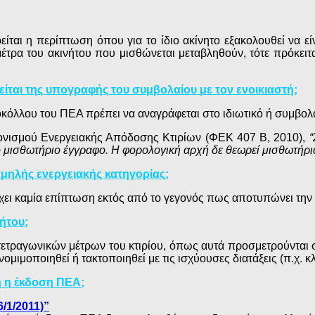
ι η περίπτωση όπου για το ίδιο ακίνητο εξακολουθεί να είν
έτρα του ακινήτου που μισθώνεται μεταβληθούν, τότε πρόκειτ
ίται της υπογραφής του συμβολαίου με τον ενοικιαστή;
οκόλλου του ΠΕΑ πρέπει να αναγράφεται στο ιδιωτικό ή συμβολ
νισμού Ενεργειακής Απόδοσης Κτιρίων (ΦΕΚ 407 Β, 2010),
“
ό μισθωτήριο έγγραφο. Η φορολογική αρχή δε θεωρεί μισθωτήρι
αμηλής ενεργειακής κατηγορίας;
ρχει καμία επίπτωση εκτός από το γεγονός πως αποτυπώνει την 
ήτου;
ν τετραγωνικών μέτρων του κτιρίου, όπως αυτά προσμετρούνται
ομιμοποιηθεί ή τακτοποιηθεί με τις ισχύουσες διατάξεις (π.χ. κ
ή η έκδοση ΠΕΑ;
/1/2011)”