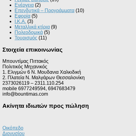
Ενέργεια
(2)
Επενδυτικά – Προγράμματα
(10)
Εφορία
(5)
Ι.Κ.Α.
(3)
Μεταλλικά κτίρια
(9)
Πολεοδομικά
(5)
Τουρισμός
(11)
Στοιχεία επικοινωνίας
Μπουντίμας Πιττακός
Πολιτικός Μηχανικός
1. Ελιγμών 6 Ν. Μουδανια Χαλκιδική
2. Πλατεία Ν. Μαλγάρων Θεσσαλονίκη
2373026119 – 2311.110.254
mobile 6977249594, 6947683479
info@bountimas.com
Ακίνητα ιδιωτών προς πώληση
Οικόπεδο
Διονυσίου