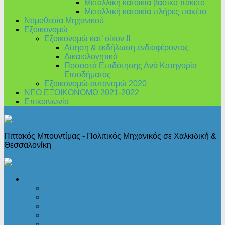
Μεταλλική κατοικία βασικό πακέτο
Μεταλλική κατοικία πλήρες πακέτο
Νομοθεσία Μηχανικού
Εξοικονομώ
Εξοικονομώ κατ’ οίκον II
Αίτηση & εκδήλωση ενδιαφέροντος
Δικαιολογητικά
Ποσοστά Επιδότησης Ανά Κατηγορία
Εισοδήματος
Εξοικονομώ-αυτονομώ 2020
ΝΕΟ ΕΞΟΙΚΟΝΟΜΩ 2021-2022
Επικοινωνία
Πιττακός Μπουντίμας - Πολιτικός Μηχανικός σε Χαλκιδική &
Θεσσαλονίκη
Πολεοδομικά
Άδειες δόμησης
Άδειες λειτουργίας
Αρχιτεκτονική
Ι.Κ.Α.
Νομοθεσία