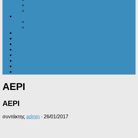
Μεταλλικά κτίρια
Στατικές Μελέτες
Ενέργεια
Ενεργειακά νέα
ΠΕΑ
Εξοικονομώ
Αυθαίρετα
Δικαιολογητικά
Ακίνητα
Γενικές ειδήσεις
Εφορία
Τουρισμός
Επενδυτικά – Προγράμματα
AEPI
AEPI
συντάκτης
admin
·
26/01/2017