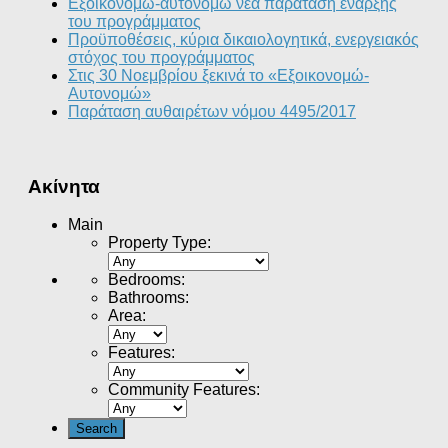
Εξοικονομώ-αυτονομώ νεα παράταση έναρξης
του προγράμματος
Προϋποθέσεις, κύρια δικαιολογητικά, ενεργειακός
στόχος του προγράμματος
Στις 30 Νοεμβρίου ξεκινά το «Εξοικονομώ-
Αυτονομώ»
Παράταση αυθαιρέτων νόμου 4495/2017
Ακίνητα
Main
Property Type
:
Bedrooms
:
Bathrooms
:
Area
:
Features
:
Community Features
: