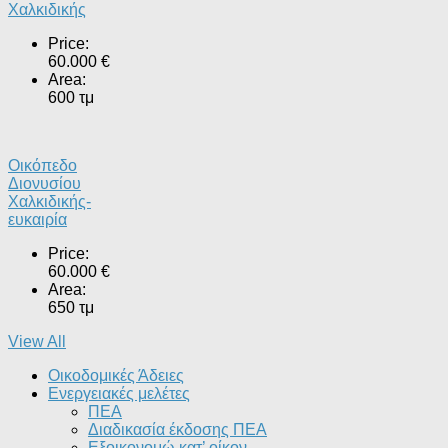
Χαλκιδικής
Price:
60.000 €
Area:
600 τμ
Οικόπεδο
Διονυσίου
Χαλκιδικής-
ευκαιρία
Price:
60.000 €
Area:
650 τμ
View All
Οικοδομικές Άδειες
Ενεργειακές μελέτες
ΠΕΑ
Διαδικασία έκδοσης ΠΕΑ
Εξοικονομώ κατ’ οίκoν