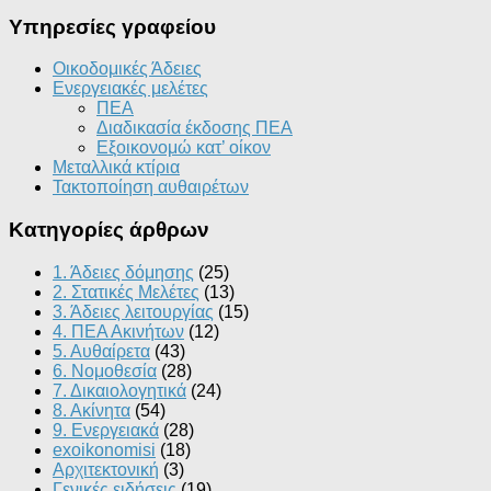
Υπηρεσίες γραφείου
Οικοδομικές Άδειες
Ενεργειακές μελέτες
ΠΕΑ
Διαδικασία έκδοσης ΠΕΑ
Εξοικονομώ κατ’ οίκoν
Μεταλλικά κτίρια
Τακτοποίηση αυθαιρέτων
Κατηγορίες άρθρων
1. Άδειες δόμησης
(25)
2. Στατικές Μελέτες
(13)
3. Άδειες λειτουργίας
(15)
4. ΠΕΑ Ακινήτων
(12)
5. Αυθαίρετα
(43)
6. Νομοθεσία
(28)
7. Δικαιολογητικά
(24)
8. Ακίνητα
(54)
9. Ενεργειακά
(28)
exoikonomisi
(18)
Αρχιτεκτονική
(3)
Γενικές ειδήσεις
(19)