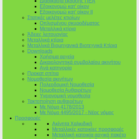
Διαδικασία έκδοσης ΠΕΑ
Εξοικονομώ κατ’ οίκoν
Εξοικονομώ κατ’ οίκον II
Στατικές μελέτες κτιρίων
Οπλισμένου σκυροδέματος
Μεταλλικά κτίρια
Άδειες λειτουργίας
Μεταλλικά κτίρια
Μεταλλικά Βιομηχανικά Βιοτεχνικά Κτίρια
Downloads
Χρήσιμα αρχεία
Δικαιολογητικά συμβολαίου ακινήτου
Ανά κατηγορία
Προκατ σπίτια
Νομοθεσία ακινήτων
Πολεοδομική Νομοθεσία
Νομοθεσία Αυθαιρέτων
Υγειονομική νομοθεσία
Τακτοποίηση αυθαιρέτων
Με Νόμο 4178/2013
Με Νόμο 4495/2017 - Νέος νόμος
Προσφορές
Ακίνητα Χαλκιδική
Μεταλλικές κατοικίες προσφορές
Μεταλλική κατοικία αρχικό πακέτο