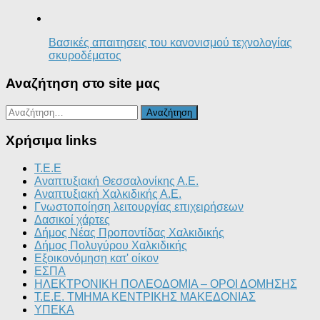
Βασικές απαιτησεις του κανονισμού τεχνολογίας
σκυροδέματος
Αναζήτηση στο site μας
Αναζήτηση
για:
Χρήσιμα links
T.E.E
Αναπτυξιακή Θεσσαλονίκης Α.Ε.
Αναπτυξιακή Χαλκιδικής Α.Ε.
Γνωστοποίηση λειτουργίας επιχειρήσεων
Δασικοί χάρτες
Δήμος Νέας Προποντίδας Χαλκιδικής
Δήμος Πολυγύρου Χαλκιδικής
Εξοικονόμηση κατ' οίκον
ΕΣΠΑ
ΗΛΕΚΤΡΟΝΙΚΗ ΠΟΛΕΟΔΟΜΙΑ – ΟΡΟΙ ΔΟΜΗΣΗΣ
Τ.Ε.Ε. ΤΜΗΜΑ ΚΕΝΤΡΙΚΗΣ ΜΑΚΕΔΟΝΙΑΣ
ΥΠΕΚΑ