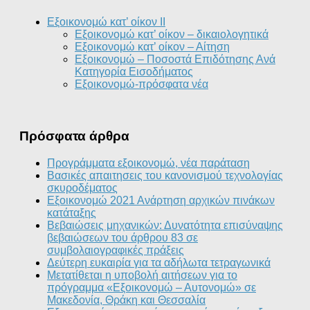
Εξοικονομώ κατ’ οίκον II
Εξοικονομώ κατ’ οίκον – δικαιολογητικά
Εξοικονομώ κατ’ οίκον – Αίτηση
Εξοικονομώ – Ποσοστά Επιδότησης Ανά
Κατηγορία Εισοδήματος
Εξοικονομώ-πρόσφατα νέα
Πρόσφατα άρθρα
Προγράμματα εξοικονομώ, νέα παράταση
Βασικές απαιτησεις του κανονισμού τεχνολογίας
σκυροδέματος
Εξοικονομώ 2021 Ανάρτηση αρχικών πινάκων
κατάταξης
Βεβαιώσεις μηχανικών: Δυνατότητα επισύναψης
βεβαιώσεων του άρθρου 83 σε
συμβολαιογραφικές πράξεις
Δεύτερη ευκαιρία για τα αδήλωτα τετραγωνικά
Μετατίθεται η υποβολή αιτήσεων για το
πρόγραμμα «Εξοικονομώ – Αυτονομώ» σε
Μακεδονία, Θράκη και Θεσσαλία