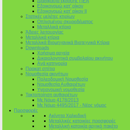
Διαδικασία έκδοσης ΠΕΑ
Εξοικονομώ κατ’ οίκoν
Εξοικονομώ κατ’ οίκον II
Στατικές μελέτες κτιρίων
Οπλισμένου σκυροδέματος
Μεταλλικά κτίρια
Άδειες λειτουργίας
Μεταλλικά κτίρια
Μεταλλικά Βιομηχανικά Βιοτεχνικά Κτίρια
Downloads
Χρήσιμα αρχεία
Δικαιολογητικά συμβολαίου ακινήτου
Ανά κατηγορία
Προκατ σπίτια
Νομοθεσία ακινήτων
Πολεοδομική Νομοθεσία
Νομοθεσία Αυθαιρέτων
Υγειονομική νομοθεσία
Τακτοποίηση αυθαιρέτων
Με Νόμο 4178/2013
Με Νόμο 4495/2017 - Νέος νόμος
Προσφορές
Ακίνητα Χαλκιδική
Μεταλλικές κατοικίες προσφορές
Μεταλλική κατοικία αρχικό πακέτο