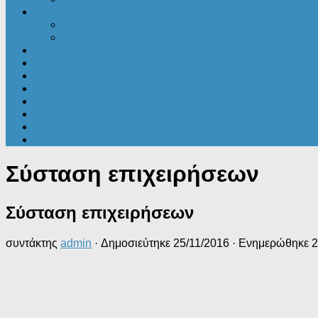
Ενέργεια
Ενεργειακά νέα
ΠΕΑ
Εξοικονομώ
Αυθαίρετα
Δικαιολογητικά
Ακίνητα
Γενικές ειδήσεις
Εφορία
Τουρισμός
Επενδυτικά – Προγράμματα
Σύσταση επιχειρήσεων
Σύσταση επιχειρήσεων
συντάκτης
admin
· Δημοσιεύτηκε
25/11/2016
· Ενημερώθηκε
2