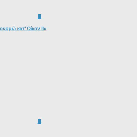
0
ονομώ κατ’ Οίκον ΙΙ»
1