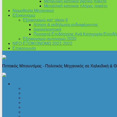
Μεταλλική κατοικία βασικό πακέτο
Μεταλλική κατοικία πλήρες πακέτο
Νομοθεσία Μηχανικού
Εξοικονομώ
Εξοικονομώ κατ’ οίκον II
Αίτηση & εκδήλωση ενδιαφέροντος
Δικαιολογητικά
Ποσοστά Επιδότησης Ανά Κατηγορία Εισοδή
Εξοικονομώ-αυτονομώ 2020
ΝΕΟ ΕΞΟΙΚΟΝΟΜΩ 2021-2022
Επικοινωνία
Πιττακός Μπουντίμας - Πολιτικός Μηχανικός σε Χαλκιδική & 
Πολεοδομικά
Άδειες δόμησης
Άδειες λειτουργίας
Αρχιτεκτονική
Ι.Κ.Α.
Νομοθεσία
Μεταλλικά κτίρια
Στατικές Μελέτες