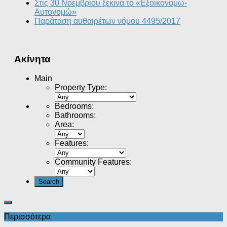
Στις 30 Νοεμβρίου ξεκινά το «Εξοικονομώ-
Αυτονομώ»
Παράταση αυθαιρέτων νόμου 4495/2017
Ακίνητα
Main
Property Type
:
Bedrooms
:
Bathrooms
:
Area
:
Features
:
Community Features
:
Περισσότερα