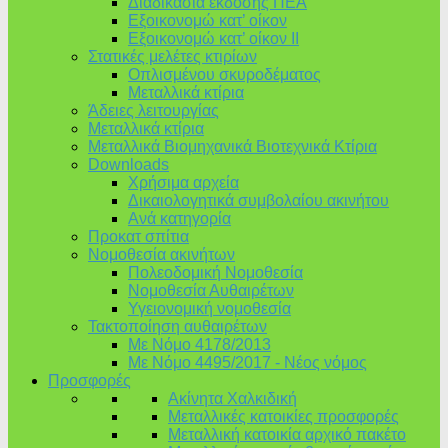
Διαδικασία έκδοσης ΠΕΑ
Εξοικονομώ κατ’ οίκoν
Εξοικονομώ κατ’ οίκον II
Στατικές μελέτες κτιρίων
Οπλισμένου σκυροδέματος
Μεταλλικά κτίρια
Άδειες λειτουργίας
Μεταλλικά κτίρια
Μεταλλικά Βιομηχανικά Βιοτεχνικά Κτίρια
Downloads
Χρήσιμα αρχεία
Δικαιολογητικά συμβολαίου ακινήτου
Ανά κατηγορία
Προκατ σπίτια
Νομοθεσία ακινήτων
Πολεοδομική Νομοθεσία
Νομοθεσία Αυθαιρέτων
Υγειονομική νομοθεσία
Τακτοποίηση αυθαιρέτων
Με Νόμο 4178/2013
Με Νόμο 4495/2017 - Νέος νόμος
Προσφορές
Ακίνητα Χαλκιδική
Μεταλλικές κατοικίες προσφορές
Μεταλλική κατοικία αρχικό πακέτο