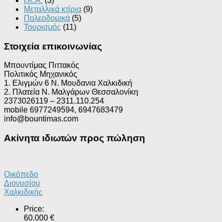
Ι.Κ.Α.
(3)
Μεταλλικά κτίρια
(9)
Πολεοδομικά
(5)
Τουρισμός
(11)
Στοιχεία επικοινωνίας
Μπουντίμας Πιττακός
Πολιτικός Μηχανικός
1. Ελιγμών 6 Ν. Μουδανια Χαλκιδική
2. Πλατεία Ν. Μαλγάρων Θεσσαλονίκη
2373026119 – 2311.110.254
mobile 6977249594, 6947683479
info@bountimas.com
Ακίνητα ιδιωτών προς πώληση
Οικόπεδο
Διονυσίου
Χαλκιδικής
Price:
60.000 €