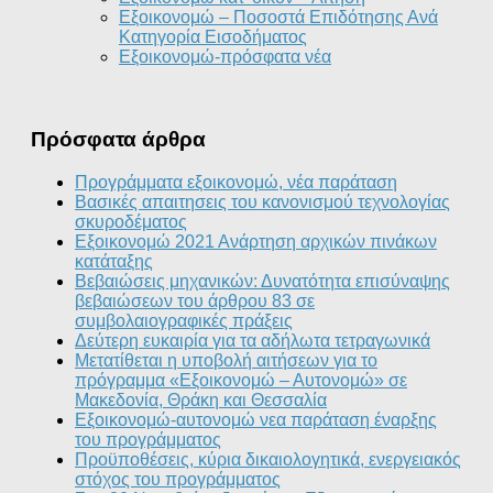
Εξοικονομώ – Ποσοστά Επιδότησης Ανά
Κατηγορία Εισοδήματος
Εξοικονομώ-πρόσφατα νέα
Πρόσφατα άρθρα
Προγράμματα εξοικονομώ, νέα παράταση
Βασικές απαιτησεις του κανονισμού τεχνολογίας
σκυροδέματος
Εξοικονομώ 2021 Ανάρτηση αρχικών πινάκων
κατάταξης
Βεβαιώσεις μηχανικών: Δυνατότητα επισύναψης
βεβαιώσεων του άρθρου 83 σε
συμβολαιογραφικές πράξεις
Δεύτερη ευκαιρία για τα αδήλωτα τετραγωνικά
Μετατίθεται η υποβολή αιτήσεων για το
πρόγραμμα «Εξοικονομώ – Αυτονομώ» σε
Μακεδονία, Θράκη και Θεσσαλία
Εξοικονομώ-αυτονομώ νεα παράταση έναρξης
του προγράμματος
Προϋποθέσεις, κύρια δικαιολογητικά, ενεργειακός
στόχος του προγράμματος