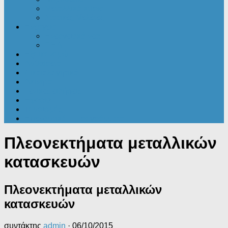
Μεταλλικά κτίρια
Στατικές Μελέτες
Ενέργεια
Ενεργειακά νέα
ΠΕΑ
Εξοικονομώ
Αυθαίρετα
Δικαιολογητικά
Ακίνητα
Γενικές ειδήσεις
Εφορία
Τουρισμός
Επενδυτικά – Προγράμματα
Πλεονεκτήματα μεταλλικών
κατασκευών
Πλεονεκτήματα μεταλλικών
κατασκευών
συντάκτης
admin
·
06/10/2015