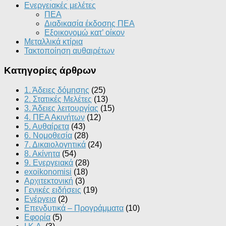
Ενεργειακές μελέτες
ΠΕΑ
Διαδικασία έκδοσης ΠΕΑ
Εξοικονομώ κατ’ οίκoν
Μεταλλικά κτίρια
Τακτοποίηση αυθαιρέτων
Κατηγορίες άρθρων
1. Άδειες δόμησης
(25)
2. Στατικές Μελέτες
(13)
3. Άδειες λειτουργίας
(15)
4. ΠΕΑ Ακινήτων
(12)
5. Αυθαίρετα
(43)
6. Νομοθεσία
(28)
7. Δικαιολογητικά
(24)
8. Ακίνητα
(54)
9. Ενεργειακά
(28)
exoikonomisi
(18)
Αρχιτεκτονική
(3)
Γενικές ειδήσεις
(19)
Ενέργεια
(2)
Επενδυτικά – Προγράμματα
(10)
Εφορία
(5)