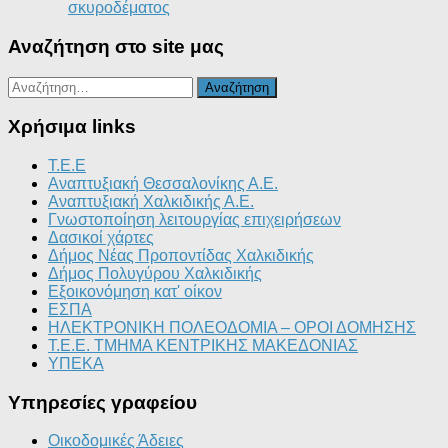
σκυροδέματος
Αναζήτηση στο site μας
Αναζήτηση
για:
Χρήσιμα links
T.E.E
Αναπτυξιακή Θεσσαλονίκης Α.Ε.
Αναπτυξιακή Χαλκιδικής Α.Ε.
Γνωστοποίηση λειτουργίας επιχειρήσεων
Δασικοί χάρτες
Δήμος Νέας Προποντίδας Χαλκιδικής
Δήμος Πολυγύρου Χαλκιδικής
Εξοικονόμηση κατ' οίκον
ΕΣΠΑ
ΗΛΕΚΤΡΟΝΙΚΗ ΠΟΛΕΟΔΟΜΙΑ – ΟΡΟΙ ΔΟΜΗΣΗΣ
Τ.Ε.Ε. ΤΜΗΜΑ ΚΕΝΤΡΙΚΗΣ ΜΑΚΕΔΟΝΙΑΣ
ΥΠΕΚΑ
Υπηρεσίες γραφείου
Οικοδομικές Άδειες