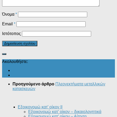
Όνομα
*
Email
*
Ιστότοπος
Ακολουθήστε:
Προηγούμενο άρθρο
Πλεονεκτήματα μεταλλικών
κατασκευών
Εξοικονομώ κατ’ οίκον II
Εξοικονομώ κατ’ οίκον – δικαιολογητικά
Εξοικονομώ κατ’ οίκον – Αίτηση