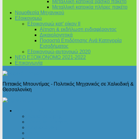
Μεταλλική κατοικία βασικό πακέτο
Μεταλλική κατοικία πλήρες πακέτο
Νομοθεσία Μηχανικού
Εξοικονομώ
Εξοικονομώ κατ’ οίκον II
Αίτηση & εκδήλωση ενδιαφέροντος
Δικαιολογητικά
Ποσοστά Επιδότησης Ανά Κατηγορία
Εισοδήματος
Εξοικονομώ-αυτονομώ 2020
ΝΕΟ ΕΞΟΙΚΟΝΟΜΩ 2021-2022
Επικοινωνία
Πιττακός Μπουντίμας - Πολιτικός Μηχανικός σε Χαλκιδική &
Θεσσαλονίκη
Πολεοδομικά
Άδειες δόμησης
Άδειες λειτουργίας
Αρχιτεκτονική
Ι.Κ.Α.
Νομοθεσία