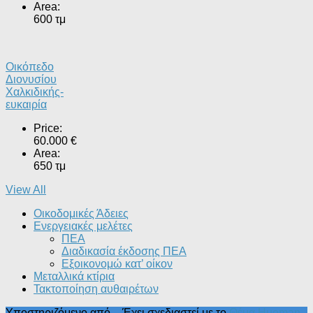
Area:
600 τμ
Οικόπεδο
Διονυσίου
Χαλκιδικής-
ευκαιρία
Price:
60.000 €
Area:
650 τμ
View All
Οικοδομικές Άδειες
Ενεργειακές μελέτες
ΠΕΑ
Διαδικασία έκδοσης ΠΕΑ
Εξοικονομώ κατ’ οίκoν
Μεταλλικά κτίρια
Τακτοποίηση αυθαιρέτων
Υποστηριζόμενο από
- Έχει σχεδιαστεί με το
Θέμα Ηueman