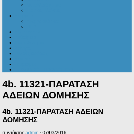
Μεταλλικά κτίρια
Στατικές Μελέτες
Ενέργεια
Ενεργειακά νέα
ΠΕΑ
Εξοικονομώ
Αυθαίρετα
Δικαιολογητικά
Ακίνητα
Γενικές ειδήσεις
Εφορία
Τουρισμός
Επενδυτικά – Προγράμματα
4b. 11321-ΠΑΡΑΤΑΣΗ
ΑΔΕΙΩΝ ΔΟΜΗΣΗΣ
4b. 11321-ΠΑΡΑΤΑΣΗ ΑΔΕΙΩΝ
ΔΟΜΗΣΗΣ
συντάκτης
admin
·
07/03/2016