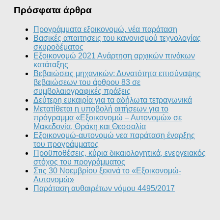
Πρόσφατα άρθρα
Προγράμματα εξοικονομώ, νέα παράταση
Βασικές απαιτησεις του κανονισμού τεχνολογίας
σκυροδέματος
Εξοικονομώ 2021 Ανάρτηση αρχικών πινάκων
κατάταξης
Βεβαιώσεις μηχανικών: Δυνατότητα επισύναψης
βεβαιώσεων του άρθρου 83 σε
συμβολαιογραφικές πράξεις
Δεύτερη ευκαιρία για τα αδήλωτα τετραγωνικά
Μετατίθεται η υποβολή αιτήσεων για το
πρόγραμμα «Εξοικονομώ – Αυτονομώ» σε
Μακεδονία, Θράκη και Θεσσαλία
Εξοικονομώ-αυτονομώ νεα παράταση έναρξης
του προγράμματος
Προϋποθέσεις, κύρια δικαιολογητικά, ενεργειακός
στόχος του προγράμματος
Στις 30 Νοεμβρίου ξεκινά το «Εξοικονομώ-
Αυτονομώ»
Παράταση αυθαιρέτων νόμου 4495/2017