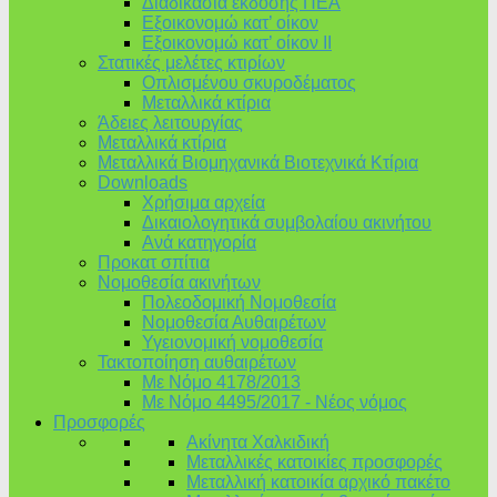
Διαδικασία έκδοσης ΠΕΑ
Εξοικονομώ κατ’ οίκoν
Εξοικονομώ κατ’ οίκον II
Στατικές μελέτες κτιρίων
Οπλισμένου σκυροδέματος
Μεταλλικά κτίρια
Άδειες λειτουργίας
Μεταλλικά κτίρια
Μεταλλικά Βιομηχανικά Βιοτεχνικά Κτίρια
Downloads
Χρήσιμα αρχεία
Δικαιολογητικά συμβολαίου ακινήτου
Ανά κατηγορία
Προκατ σπίτια
Νομοθεσία ακινήτων
Πολεοδομική Νομοθεσία
Νομοθεσία Αυθαιρέτων
Υγειονομική νομοθεσία
Τακτοποίηση αυθαιρέτων
Με Νόμο 4178/2013
Με Νόμο 4495/2017 - Νέος νόμος
Προσφορές
Ακίνητα Χαλκιδική
Μεταλλικές κατοικίες προσφορές
Μεταλλική κατοικία αρχικό πακέτο