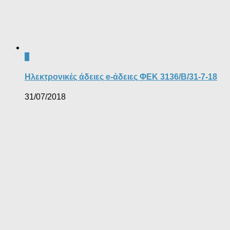
0
Ηλεκτρονικές άδειες e-άδειες ΦΕΚ 3136/Β/31-7-18
31/07/2018