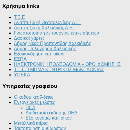
Χρήσιμα links
T.E.E
Αναπτυξιακή Θεσσαλονίκης Α.Ε.
Αναπτυξιακή Χαλκιδικής Α.Ε.
Γνωστοποίηση λειτουργίας επιχειρήσεων
Δασικοί χάρτες
Δήμος Νέας Προποντίδας Χαλκιδικής
Δήμος Πολυγύρου Χαλκιδικής
Εξοικονόμηση κατ' οίκον
ΕΣΠΑ
ΗΛΕΚΤΡΟΝΙΚΗ ΠΟΛΕΟΔΟΜΙΑ – ΟΡΟΙ ΔΟΜΗΣΗΣ
Τ.Ε.Ε. ΤΜΗΜΑ ΚΕΝΤΡΙΚΗΣ ΜΑΚΕΔΟΝΙΑΣ
ΥΠΕΚΑ
Υπηρεσίες γραφείου
Οικοδομικές Άδειες
Ενεργειακές μελέτες
ΠΕΑ
Διαδικασία έκδοσης ΠΕΑ
Εξοικονομώ κατ’ οίκoν
Μεταλλικά κτίρια
Τακτοποίηση αυθαιρέτων