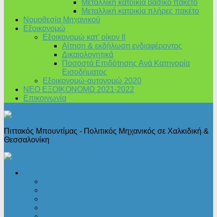
Μεταλλική κατοικία βασικό πακέτο
Μεταλλική κατοικία πλήρες πακέτο
Νομοθεσία Μηχανικού
Εξοικονομώ
Εξοικονομώ κατ’ οίκον II
Αίτηση & εκδήλωση ενδιαφέροντος
Δικαιολογητικά
Ποσοστά Επιδότησης Ανά Κατηγορία
Εισοδήματος
Εξοικονομώ-αυτονομώ 2020
ΝΕΟ ΕΞΟΙΚΟΝΟΜΩ 2021-2022
Επικοινωνία
Πιττακός Μπουντίμας - Πολιτικός Μηχανικός σε Χαλκιδική &
Θεσσαλονίκη
Πολεοδομικά
Άδειες δόμησης
Άδειες λειτουργίας
Αρχιτεκτονική
Ι.Κ.Α.
Νομοθεσία