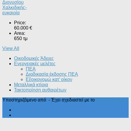
Διονυσίου
Χαλκιδικής-
ευκαιρία
Price:
60.000 €
Area:
650 τμ
View All
Οικοδομικές Άδειες
Ενεργειακές μελέτες
ΠΕΑ
Διαδικασία έκδοσης ΠΕΑ
Εξοικονομώ κατ’ οίκoν
Μεταλλικά κτίρια
Τακτοποίηση αυθαιρέτων
Υποστηριζόμενο από
- Έχει σχεδιαστεί με το
Θέμα Ηueman