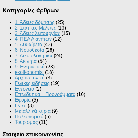
Κατηγορίες άρθρων
1. Άδειες δόμησης
(25)
2. Στατικές Μελέτες
(13)
3. Άδειες λειτουργίας
(15)
4. ΠΕΑ Ακινήτων
(12)
5. Αυθαίρετα
(43)
6. Νομοθεσία
(28)
7. Δικαιολογητικά
(24)
8. Ακίνητα
(54)
9. Ενεργειακά
(28)
exoikonomisi
(18)
Αρχιτεκτονική
(3)
Γενικές ειδήσεις
(19)
Ενέργεια
(2)
Επενδυτικά – Προγράμματα
(10)
Εφορία
(5)
Ι.Κ.Α.
(3)
Μεταλλικά κτίρια
(9)
Πολεοδομικά
(5)
Τουρισμός
(11)
Στοιχεία επικοινωνίας