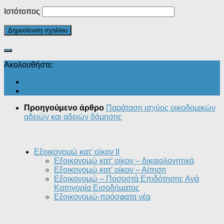
Ιστότοπος
Ακολουθήστε:
Προηγούμενο άρθρο
Παράταση ισχύος οικοδοµικών
αδειών και αδειών δόµησης
Εξοικονομώ κατ’ οίκον II
Εξοικονομώ κατ’ οίκον – δικαιολογητικά
Εξοικονομώ κατ’ οίκον – Αίτηση
Εξοικονομώ – Ποσοστά Επιδότησης Ανά
Κατηγορία Εισοδήματος
Εξοικονομώ-πρόσφατα νέα