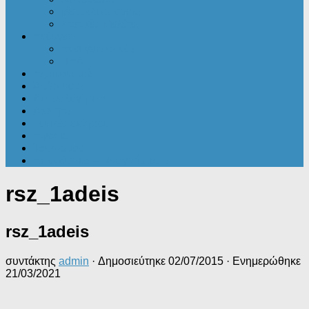
Μεταλλικά κτίρια
Στατικές Μελέτες
Ενέργεια
Ενεργειακά νέα
ΠΕΑ
Εξοικονομώ
Αυθαίρετα
Δικαιολογητικά
Ακίνητα
Γενικές ειδήσεις
Εφορία
Τουρισμός
Επενδυτικά – Προγράμματα
rsz_1adeis
rsz_1adeis
συντάκτης
admin
· Δημοσιεύτηκε
02/07/2015
· Ενημερώθηκε
21/03/2021