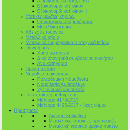
Διαδικασία έκδοσης ΠΕΑ
Εξοικονομώ κατ’ οίκoν
Εξοικονομώ κατ’ οίκον II
Στατικές μελέτες κτιρίων
Οπλισμένου σκυροδέματος
Μεταλλικά κτίρια
Άδειες λειτουργίας
Μεταλλικά κτίρια
Μεταλλικά Βιομηχανικά Βιοτεχνικά Κτίρια
Downloads
Χρήσιμα αρχεία
Δικαιολογητικά συμβολαίου ακινήτου
Ανά κατηγορία
Προκατ σπίτια
Νομοθεσία ακινήτων
Πολεοδομική Νομοθεσία
Νομοθεσία Αυθαιρέτων
Υγειονομική νομοθεσία
Τακτοποίηση αυθαιρέτων
Με Νόμο 4178/2013
Με Νόμο 4495/2017 - Νέος νόμος
Προσφορές
Ακίνητα Χαλκιδική
Μεταλλικές κατοικίες προσφορές
Μεταλλική κατοικία αρχικό πακέτο