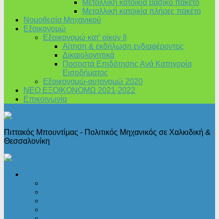
Μεταλλική κατοικία βασικό πακέτο
Μεταλλική κατοικία πλήρες πακέτο
Νομοθεσία Μηχανικού
Εξοικονομώ
Εξοικονομώ κατ’ οίκον II
Αίτηση & εκδήλωση ενδιαφέροντος
Δικαιολογητικά
Ποσοστά Επιδότησης Ανά Κατηγορία
Εισοδήματος
Εξοικονομώ-αυτονομώ 2020
ΝΕΟ ΕΞΟΙΚΟΝΟΜΩ 2021-2022
Επικοινωνία
Πιττακός Μπουντίμας - Πολιτικός Μηχανικός σε Χαλκιδική &
Θεσσαλονίκη
Πολεοδομικά
Άδειες δόμησης
Άδειες λειτουργίας
Αρχιτεκτονική
Ι.Κ.Α.
Νομοθεσία