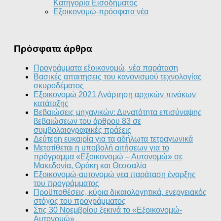
Κατηγορία Εισοδήματος
Εξοικονομώ-πρόσφατα νέα
Πρόσφατα άρθρα
Προγράμματα εξοικονομώ, νέα παράταση
Βασικές απαιτησεις του κανονισμού τεχνολογίας
σκυροδέματος
Εξοικονομώ 2021 Ανάρτηση αρχικών πινάκων
κατάταξης
Βεβαιώσεις μηχανικών: Δυνατότητα επισύναψης
βεβαιώσεων του άρθρου 83 σε
συμβολαιογραφικές πράξεις
Δεύτερη ευκαιρία για τα αδήλωτα τετραγωνικά
Μετατίθεται η υποβολή αιτήσεων για το
πρόγραμμα «Εξοικονομώ – Αυτονομώ» σε
Μακεδονία, Θράκη και Θεσσαλία
Εξοικονομώ-αυτονομώ νεα παράταση έναρξης
του προγράμματος
Προϋποθέσεις, κύρια δικαιολογητικά, ενεργειακός
στόχος του προγράμματος
Στις 30 Νοεμβρίου ξεκινά το «Εξοικονομώ-
Αυτονομώ»