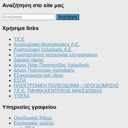
Αναζήτηση στο site μας
Αναζήτηση
για:
Χρήσιμα links
T.E.E
Αναπτυξιακή Θεσσαλονίκης Α.Ε.
Αναπτυξιακή Χαλκιδικής Α.Ε.
Γνωστοποίηση λειτουργίας επιχειρήσεων
Δασικοί χάρτες
Δήμος Νέας Προποντίδας Χαλκιδικής
Δήμος Πολυγύρου Χαλκιδικής
Εξοικονόμηση κατ' οίκον
ΕΣΠΑ
ΗΛΕΚΤΡΟΝΙΚΗ ΠΟΛΕΟΔΟΜΙΑ – ΟΡΟΙ ΔΟΜΗΣΗΣ
Τ.Ε.Ε. ΤΜΗΜΑ ΚΕΝΤΡΙΚΗΣ ΜΑΚΕΔΟΝΙΑΣ
ΥΠΕΚΑ
Υπηρεσίες γραφείου
Οικοδομικές Άδειες
Ενεργειακές μελέτες