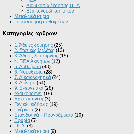
ΠΕΑ
Διαδικασία έκδοσης ΠΕΑ
Εξοικονομώ κατ’ οίκoν
Μεταλλικά κτίρια
Τακτοποίηση αυθαιρέτων
Κατηγορίες άρθρων
1. Άδειες δόμησης
(25)
2. Στατικές Μελέτες
(13)
3. Άδειες λειτουργίας
(15)
4. ΠΕΑ Ακινήτων
(12)
5. Αυθαίρετα
(43)
6. Νομοθεσία
(28)
7. Δικαιολογητικά
(24)
8. Ακίνητα
(54)
9. Ενεργειακά
(28)
exoikonomisi
(18)
Αρχιτεκτονική
(3)
Γενικές ειδήσεις
(19)
Ενέργεια
(2)
Επενδυτικά – Προγράμματα
(10)
Εφορία
(5)
Ι.Κ.Α.
(3)
Μεταλλικά κτίρια
(9)