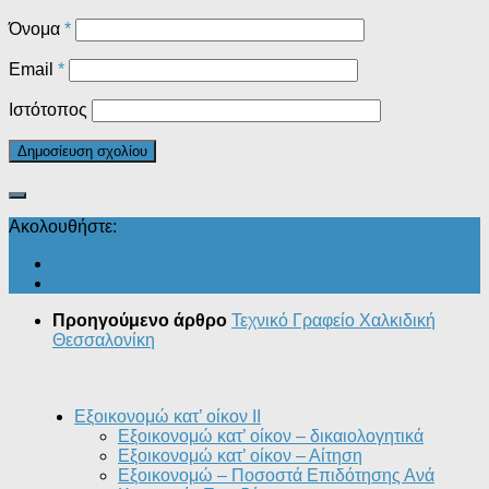
Όνομα
*
Email
*
Ιστότοπος
Ακολουθήστε:
Προηγούμενο άρθρο
Τεχνικό Γραφείο Χαλκιδική
Θεσσαλονίκη
Εξοικονομώ κατ’ οίκον II
Εξοικονομώ κατ’ οίκον – δικαιολογητικά
Εξοικονομώ κατ’ οίκον – Αίτηση
Εξοικονομώ – Ποσοστά Επιδότησης Ανά