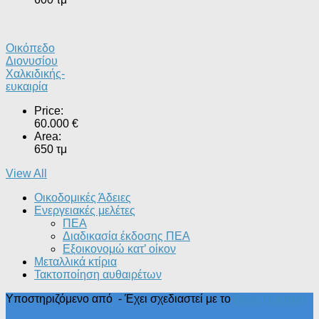
Οικόπεδο
Διονυσίου
Χαλκιδικής-
ευκαιρία
Price:
60.000 €
Area:
650 τμ
View All
Οικοδομικές Άδειες
Ενεργειακές μελέτες
ΠΕΑ
Διαδικασία έκδοσης ΠΕΑ
Εξοικονομώ κατ’ οίκoν
Μεταλλικά κτίρια
Τακτοποίηση αυθαιρέτων
Υποστηριζόμενο από
- Έχει σχεδιαστεί με το
Θέμα Ηueman