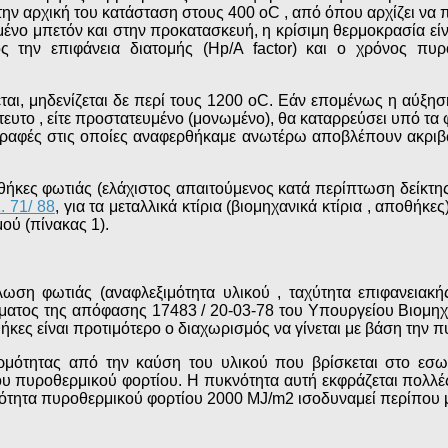
την αρχική του κατάσταση στους 400 οC , από όπου αρχίζει να 
νο μπετόν και στην προκατασκευή, η κρίσιμη θερμοκρασία είνα
ος την επιφάνεια διατομής (Hp/A factor) και ο χρόνος 
αι, μηδενίζεται δε περί τους 1200 οC. Εάν επομένως η αύξηση
άτευτο , είτε προστατευμένο (μονωμένο), θα καταρρεύσει υπό τα
αγραφές στις οποίες αναφερθήκαμε ανωτέρω αποβλέπουν ακριβ
θήκες φωτιάς (ελάχιστος απαιτούμενος κατά περίπτωση δείκτης
 71/ 88
, για τα μεταλλικά κτίρια (βιομηχανικά κτίρια , αποθήκ
ού (πίνακας 1).
λωση φωτιάς (αναφλεξιμότητα υλικού , ταχύτητα επιφανειακ
ματος της απόφασης 17483 / 20-03-78 του Υπουργείου Βιομηχαν
ήκες είναι προτιμότερο ο διαχωρισμός να γίνεται με βάση την 
ρμότητας από την καύση του υλικού που βρίσκεται στο εσ
του πυροθερμικού φορτίου. Η πυκνότητα αυτή εκφράζεται πολλ
νότητα πυροθερμικού φορτίου 2000 ΜJ/m2 ισοδυναμεί περίπου 