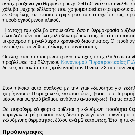
αντοχή αυξάνει για θέρμανση μέχρι 250 οC για να επανέλθει σ
χάλυβα ψυχρής εξέλασης που χρησιμοποιείται στο προεντεταμέ
εκτεθειμένης σε φωτιά περιμέτρου του στοιχείου, ως πρ
πυροδιογκούμενου υλικού.
Η αντοχή του χάλυβα απομειούται όσο η θερμοκρασία αυξάνετ
είναι δεδομένο ότι ένα χαλύβδινο φέρον στοιχείο, είτε απροστ
μικρότερου ή μεγαλύτερου χρονικού διαστήματος. Οι προδι
ονομάζεται συνήθως δείκτης πυραντίστασης.
Οι ελάχιστοι απαιτούμενοι χρόνοι αντοχής του χάλυβα σε συν
προβλέψεις του Ελληνικού
Κανονισμού Πυροπροστασίας Π.Δ.
δείκτες πυραντίστασης φαίνονται
στον Πίνακα Z3 του κανονισμ
Στον πίνακα αυτό ανάλογα με την επικινδυνότητα για εκδή
χωρίζονται οι Βιομηχανικές εγκαταστάσες, βάσει του Παραρτή
μέσου και υψηλού βαθμού κινδύνου αντιστοίχως). Για τις αποθ
Ως πυροθερμικό φορτίο ορίζεται η εκλυόμενη ποσότητα θε
τετραγωνικό μέτρο κατόψεως δίνει την λεγόμενη πυκνότητα 
εκλυόμενης θερμότητας, ξύλου ανά μ2 κατόψεως. Έτσι η πυκ
Προδιαγραφές