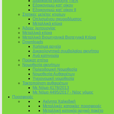
Διαδικασία έκδοσης ΠΕΑ
Εξοικονομώ κατ’ οίκoν
Εξοικονομώ κατ’ οίκον II
Στατικές μελέτες κτιρίων
Οπλισμένου σκυροδέματος
Μεταλλικά κτίρια
Άδειες λειτουργίας
Μεταλλικά κτίρια
Μεταλλικά Βιομηχανικά Βιοτεχνικά Κτίρια
Downloads
Χρήσιμα αρχεία
Δικαιολογητικά συμβολαίου ακινήτου
Ανά κατηγορία
Προκατ σπίτια
Νομοθεσία ακινήτων
Πολεοδομική Νομοθεσία
Νομοθεσία Αυθαιρέτων
Υγειονομική νομοθεσία
Τακτοποίηση αυθαιρέτων
Με Νόμο 4178/2013
Με Νόμο 4495/2017 - Νέος νόμος
Προσφορές
Ακίνητα Χαλκιδική
Μεταλλικές κατοικίες προσφορές
Μεταλλική κατοικία αρχικό πακέτο