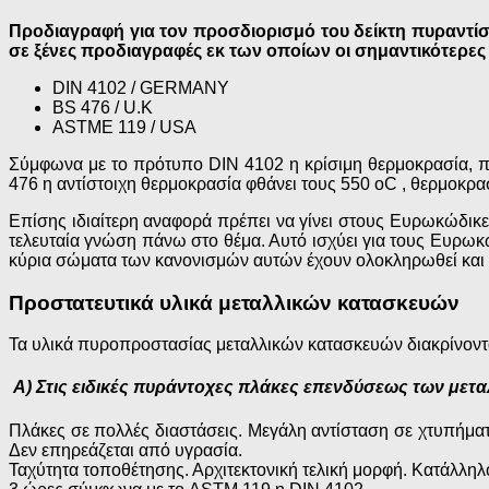
Προδιαγραφή για τον προσδιορισμό του δείκτη πυραντίσ
σε ξένες προδιαγραφές εκ των οποίων οι σημαντικότερες 
DIN 4102 / GERMANY
BS 476 / U.K
ASTME 119 / USA
Σύμφωνα με το πρότυπο DIN 4102 η κρίσιμη θερμοκρασία, πά
476 η αντίστοιχη θερμοκρασία φθάνει τους 550 οC , θερμοκρασ
Επίσης ιδιαίτερη αναφορά πρέπει να γίνει στους Ευρωκώδικε
τελευταία γνώση πάνω στο θέμα. Αυτό ισχύει για τους Ευρωκώ
κύρια σώματα των κανονισμών αυτών έχουν ολοκληρωθεί και β
Προστατευτικά υλικά μεταλλικών κατασκευών
Τα υλικά πυροπροστασίας μεταλλικών κατασκευών διακρίνοντα
Α) Στις ειδικές πυράντοχες πλάκες επενδύσεως των μετα
Πλάκες σε πολλές διαστάσεις. Μεγάλη αντίσταση σε χτυπήματ
Δεν επηρεάζεται από υγρασία.
Ταχύτητα τοποθέτησης. Αρχιτεκτονική τελική μορφή. Κατάλλη