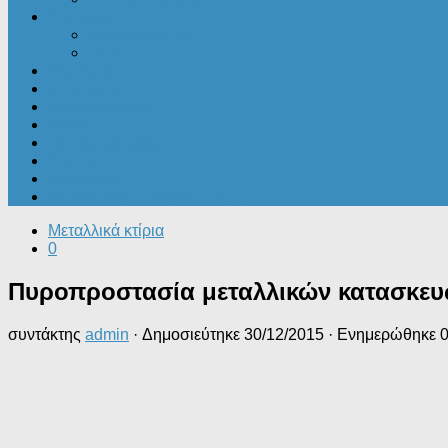
Ενέργεια
Ενεργειακά νέα
ΠΕΑ
Εξοικονομώ
Αυθαίρετα
Δικαιολογητικά
Ακίνητα
Γενικές ειδήσεις
Εφορία
Τουρισμός
Επενδυτικά – Προγράμματα
Μεταλλικά κτίρια
0
Πυροπροστασία μεταλλικών κατασκε
συντάκτης
admin
· Δημοσιεύτηκε
30/12/2015
· Ενημερώθηκε
0