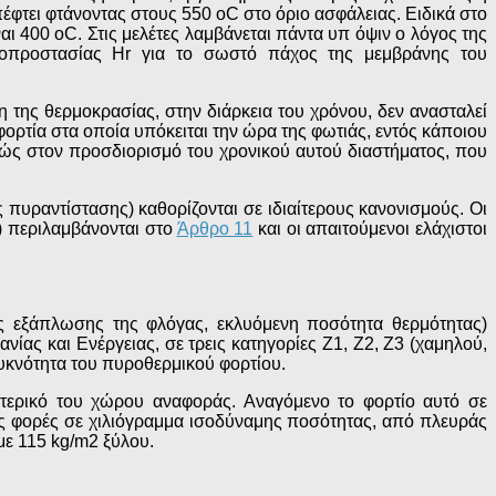
πέφτει φτάνοντας στους 550 οC στο όριο ασφάλειας. Ειδικά στο
ι 400 οC. Στις μελέτες λαμβάνεται πάντα υπ όψιν ο λόγος της
πυροπροστασίας Hr για το σωστό πάχος της μεμβράνης του
 της θερμοκρασίας, στην διάρκεια του χρόνου, δεν ανασταλεί
 φορτία στα οποία υπόκειται την ώρα της φωτιάς, εντός κάποιου
ώς στον προσδιορισμό του χρονικού αυτού διαστήματος, που
 πυραντίστασης) καθορίζονται σε ιδιαίτερους κανονισμούς. Οι
ες) περιλαμβάνονται στο
Άρθρο 11
και οι απαιτούμενοι ελάχιστοι
ής εξάπλωσης της φλόγας, εκλυόμενη ποσότητα θερμότητας)
ίας και Ενέργειας, σε τρεις κατηγορίες Ζ1, Ζ2, Ζ3 (χαμηλού,
πυκνότητα του πυροθερμικού φορτίου.
ωτερικό του χώρου αναφοράς. Αναγόμενο το φορτίο αυτό σε
ές φορές σε χιλιόγραμμα ισοδύναμης ποσότητας, από πλευράς
με 115 kg/m2 ξύλου.