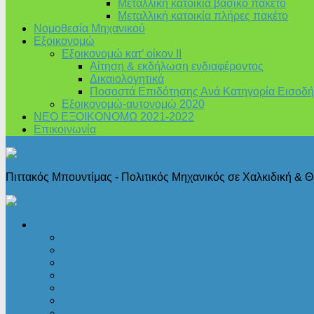
Μεταλλική κατοικία βασικό πακέτο
Μεταλλική κατοικία πλήρες πακέτο
Νομοθεσία Μηχανικού
Εξοικονομώ
Εξοικονομώ κατ’ οίκον II
Αίτηση & εκδήλωση ενδιαφέροντος
Δικαιολογητικά
Ποσοστά Επιδότησης Ανά Κατηγορία Εισοδή
Εξοικονομώ-αυτονομώ 2020
ΝΕΟ ΕΞΟΙΚΟΝΟΜΩ 2021-2022
Επικοινωνία
Πιττακός Μπουντίμας - Πολιτικός Μηχανικός σε Χαλκιδική & 
Πολεοδομικά
Άδειες δόμησης
Άδειες λειτουργίας
Αρχιτεκτονική
Ι.Κ.Α.
Νομοθεσία
Μεταλλικά κτίρια
Στατικές Μελέτες