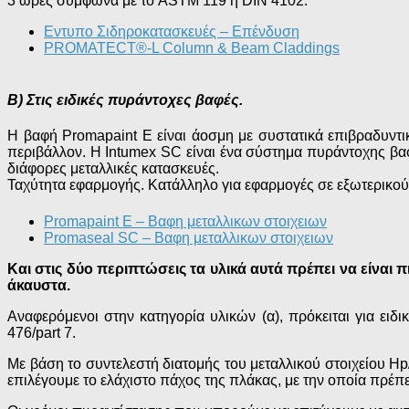
3 ώρες σύμφωνα με το ASTM 119 η DIN 4102.
Εντυπο Σιδηροκατασκευές – Επένδυση
PROMATECT®-L Column & Beam Claddings
Β) Στις ειδικές πυράντοχες βαφές.
Η βαφή Promapaint Ε είναι άοσμη με συστατικά επιβραδυντικ
περιβάλλον. Η Intumex SC είναι ένα σύστημα πυράντοχης βαφ
διάφορες μεταλλικές κατασκευές.
Ταχύτητα εφαρμογής. Κατάλληλο για εφαρμογές σε εξωτερικού
Promapaint Ε – Βαφη μεταλλικων στοιχειων
Promaseal SC – Βαφη μεταλλικων στοιχειων
Και στις δύο περιπτώσεις τα υλικά αυτά πρέπει να είνα
άκαυστα.
Αναφερόμενοι στην κατηγορία υλικών (α), πρόκειται για ει
476/part 7.
Με βάση το συντελεστή διατομής του μεταλλικού στοιχείου H
επιλέγουμε το ελάχιστο πάχος της πλάκας, με την οποία πρέπε