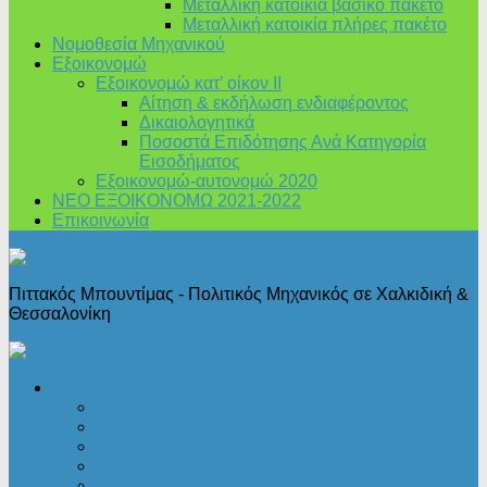
Μεταλλική κατοικία βασικό πακέτο
Μεταλλική κατοικία πλήρες πακέτο
Νομοθεσία Μηχανικού
Εξοικονομώ
Εξοικονομώ κατ’ οίκον II
Αίτηση & εκδήλωση ενδιαφέροντος
Δικαιολογητικά
Ποσοστά Επιδότησης Ανά Κατηγορία
Εισοδήματος
Εξοικονομώ-αυτονομώ 2020
ΝΕΟ ΕΞΟΙΚΟΝΟΜΩ 2021-2022
Επικοινωνία
Πιττακός Μπουντίμας - Πολιτικός Μηχανικός σε Χαλκιδική &
Θεσσαλονίκη
Πολεοδομικά
Άδειες δόμησης
Άδειες λειτουργίας
Αρχιτεκτονική
Ι.Κ.Α.
Νομοθεσία