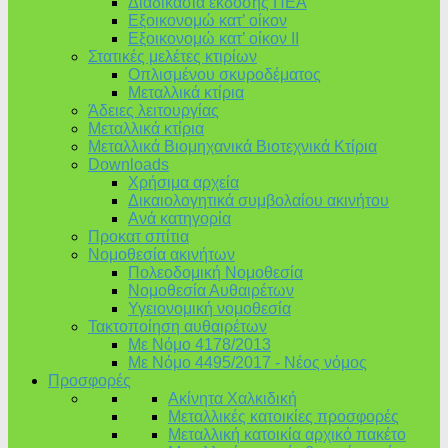
Διαδικασία έκδοσης ΠΕΑ
Εξοικονομώ κατ’ οίκoν
Εξοικονομώ κατ’ οίκον II
Στατικές μελέτες κτιρίων
Οπλισμένου σκυροδέματος
Μεταλλικά κτίρια
Άδειες λειτουργίας
Μεταλλικά κτίρια
Μεταλλικά Βιομηχανικά Βιοτεχνικά Κτίρια
Downloads
Χρήσιμα αρχεία
Δικαιολογητικά συμβολαίου ακινήτου
Ανά κατηγορία
Προκατ σπίτια
Νομοθεσία ακινήτων
Πολεοδομική Νομοθεσία
Νομοθεσία Αυθαιρέτων
Υγειονομική νομοθεσία
Τακτοποίηση αυθαιρέτων
Με Νόμο 4178/2013
Με Νόμο 4495/2017 - Νέος νόμος
Προσφορές
Ακίνητα Χαλκιδική
Μεταλλικές κατοικίες προσφορές
Μεταλλική κατοικία αρχικό πακέτο