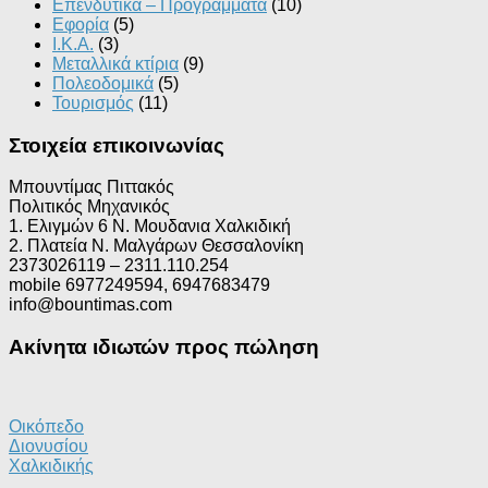
Επενδυτικά – Προγράμματα
(10)
Εφορία
(5)
Ι.Κ.Α.
(3)
Μεταλλικά κτίρια
(9)
Πολεοδομικά
(5)
Τουρισμός
(11)
Στοιχεία επικοινωνίας
Μπουντίμας Πιττακός
Πολιτικός Μηχανικός
1. Ελιγμών 6 Ν. Μουδανια Χαλκιδική
2. Πλατεία Ν. Μαλγάρων Θεσσαλονίκη
2373026119 – 2311.110.254
mobile 6977249594, 6947683479
info@bountimas.com
Ακίνητα ιδιωτών προς πώληση
Οικόπεδο
Διονυσίου
Χαλκιδικής