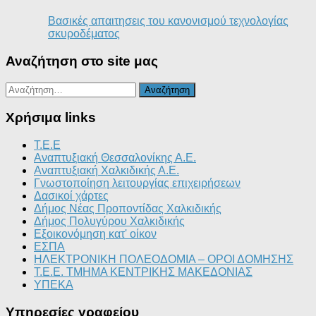
Βασικές απαιτησεις του κανονισμού τεχνολογίας
σκυροδέματος
Αναζήτηση στο site μας
Αναζήτηση
για:
Χρήσιμα links
T.E.E
Αναπτυξιακή Θεσσαλονίκης Α.Ε.
Αναπτυξιακή Χαλκιδικής Α.Ε.
Γνωστοποίηση λειτουργίας επιχειρήσεων
Δασικοί χάρτες
Δήμος Νέας Προποντίδας Χαλκιδικής
Δήμος Πολυγύρου Χαλκιδικής
Εξοικονόμηση κατ' οίκον
ΕΣΠΑ
ΗΛΕΚΤΡΟΝΙΚΗ ΠΟΛΕΟΔΟΜΙΑ – ΟΡΟΙ ΔΟΜΗΣΗΣ
Τ.Ε.Ε. ΤΜΗΜΑ ΚΕΝΤΡΙΚΗΣ ΜΑΚΕΔΟΝΙΑΣ
ΥΠΕΚΑ
Υπηρεσίες γραφείου