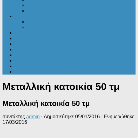
Μεταλλικά κτίρια
Στατικές Μελέτες
Ενέργεια
Ενεργειακά νέα
ΠΕΑ
Εξοικονομώ
Αυθαίρετα
Δικαιολογητικά
Ακίνητα
Γενικές ειδήσεις
Εφορία
Τουρισμός
Επενδυτικά – Προγράμματα
Μεταλλική κατοικία 50 τμ
Μεταλλική κατοικία 50 τμ
συντάκτης
admin
· Δημοσιεύτηκε
05/01/2016
· Ενημερώθηκε
17/03/2016