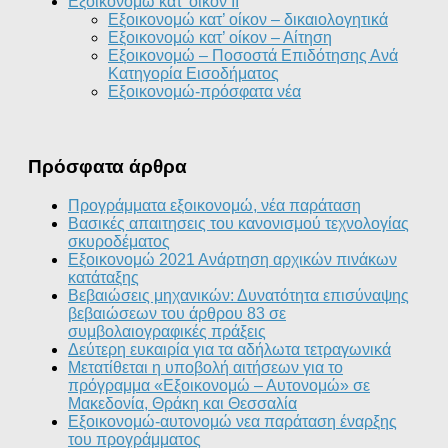
Εξοικονομώ κατ’ οίκον II
Εξοικονομώ κατ’ οίκον – δικαιολογητικά
Εξοικονομώ κατ’ οίκον – Αίτηση
Εξοικονομώ – Ποσοστά Επιδότησης Ανά
Κατηγορία Εισοδήματος
Εξοικονομώ-πρόσφατα νέα
Πρόσφατα άρθρα
Προγράμματα εξοικονομώ, νέα παράταση
Βασικές απαιτησεις του κανονισμού τεχνολογίας
σκυροδέματος
Εξοικονομώ 2021 Ανάρτηση αρχικών πινάκων
κατάταξης
Βεβαιώσεις μηχανικών: Δυνατότητα επισύναψης
βεβαιώσεων του άρθρου 83 σε
συμβολαιογραφικές πράξεις
Δεύτερη ευκαιρία για τα αδήλωτα τετραγωνικά
Μετατίθεται η υποβολή αιτήσεων για το
πρόγραμμα «Εξοικονομώ – Αυτονομώ» σε
Μακεδονία, Θράκη και Θεσσαλία
Εξοικονομώ-αυτονομώ νεα παράταση έναρξης
του προγράμματος