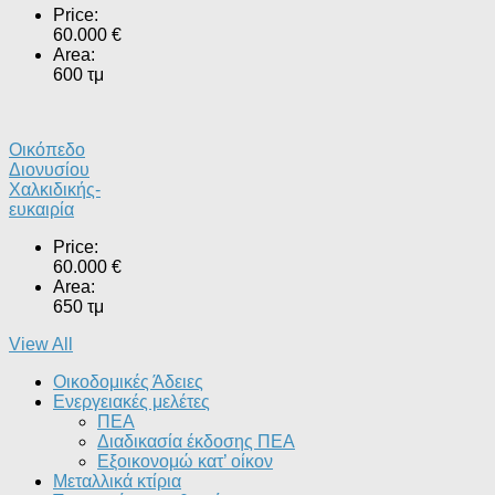
Price:
60.000 €
Area:
600 τμ
Οικόπεδο
Διονυσίου
Χαλκιδικής-
ευκαιρία
Price:
60.000 €
Area:
650 τμ
View All
Οικοδομικές Άδειες
Ενεργειακές μελέτες
ΠΕΑ
Διαδικασία έκδοσης ΠΕΑ
Εξοικονομώ κατ’ οίκoν
Μεταλλικά κτίρια