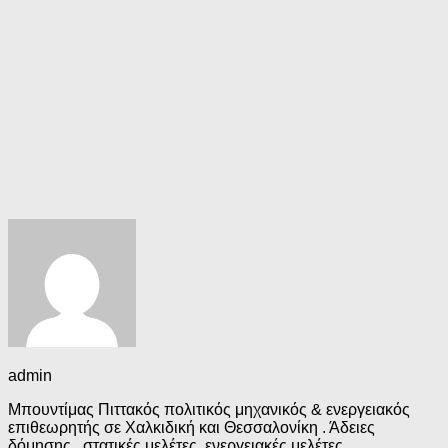
admin
Μπουντίμας Πιττακός πολιτικός μηχανικός & ενεργειακός
επιθεωρητής σε Χαλκιδική και Θεσσαλονίκη . Άδειες
δόμησης , στατικές μελέτες, ενεργειακές μελέτες,