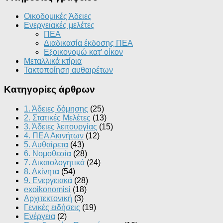
Οικοδομικές Άδειες
Ενεργειακές μελέτες
ΠΕΑ
Διαδικασία έκδοσης ΠΕΑ
Εξοικονομώ κατ’ οίκoν
Μεταλλικά κτίρια
Τακτοποίηση αυθαιρέτων
Κατηγορίες άρθρων
1. Άδειες δόμησης
(25)
2. Στατικές Μελέτες
(13)
3. Άδειες λειτουργίας
(15)
4. ΠΕΑ Ακινήτων
(12)
5. Αυθαίρετα
(43)
6. Νομοθεσία
(28)
7. Δικαιολογητικά
(24)
8. Ακίνητα
(54)
9. Ενεργειακά
(28)
exoikonomisi
(18)
Αρχιτεκτονική
(3)
Γενικές ειδήσεις
(19)
Ενέργεια
(2)