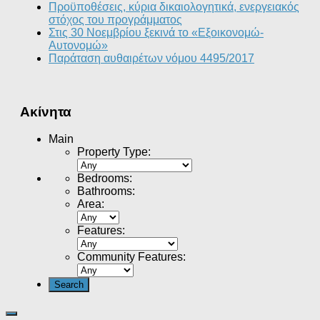
Προϋποθέσεις, κύρια δικαιολογητικά, ενεργειακός
στόχος του προγράμματος
Στις 30 Νοεμβρίου ξεκινά το «Εξοικονομώ-
Αυτονομώ»
Παράταση αυθαιρέτων νόμου 4495/2017
Ακίνητα
Main
Property Type
:
Bedrooms
:
Bathrooms
:
Area
:
Features
:
Community Features
: