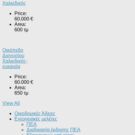
Χαλκιδικής
Price:
60.000 €
Area:
600 τμ
Οικόπεδο
Διονυσίου
Χαλκιδικής-
ευκαιρία
Price:
60.000 €
Area:
650 τμ
View All
Οικοδομικές Άδειες
Ενεργειακές μελέτες
ΠΕΑ
Διαδικασία έκδοσης ΠΕΑ