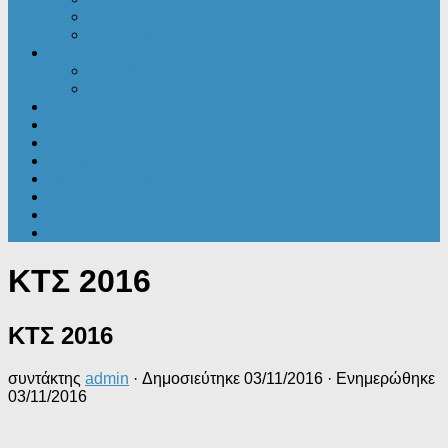
Μεταλλικά κτίρια
Στατικές Μελέτες
Ενέργεια
Ενεργειακά νέα
ΠΕΑ
Εξοικονομώ
Αυθαίρετα
Δικαιολογητικά
Ακίνητα
Γενικές ειδήσεις
Εφορία
Τουρισμός
Επενδυτικά – Προγράμματα
ΚΤΣ 2016
ΚΤΣ 2016
συντάκτης
admin
· Δημοσιεύτηκε
03/11/2016
· Ενημερώθηκε
03/11/2016