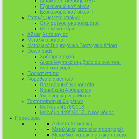
Διαδικασία έκδοσης ΠΕΑ
Εξοικονομώ κατ’ οίκoν
Εξοικονομώ κατ’ οίκον II
Στατικές μελέτες κτιρίων
Οπλισμένου σκυροδέματος
Μεταλλικά κτίρια
Άδειες λειτουργίας
Μεταλλικά κτίρια
Μεταλλικά Βιομηχανικά Βιοτεχνικά Κτίρια
Downloads
Χρήσιμα αρχεία
Δικαιολογητικά συμβολαίου ακινήτου
Ανά κατηγορία
Προκατ σπίτια
Νομοθεσία ακινήτων
Πολεοδομική Νομοθεσία
Νομοθεσία Αυθαιρέτων
Υγειονομική νομοθεσία
Τακτοποίηση αυθαιρέτων
Με Νόμο 4178/2013
Με Νόμο 4495/2017 - Νέος νόμος
Προσφορές
Ακίνητα Χαλκιδική
Μεταλλικές κατοικίες προσφορές
Μεταλλική κατοικία αρχικό πακέτο