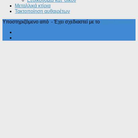
Εξοικονομώ κατ’ οίκoν
Μεταλλικά κτίρια
Τακτοποίηση αυθαιρέτων
Υποστηριζόμενο από
- Έχει σχεδιαστεί με το
Θέμα Ηueman