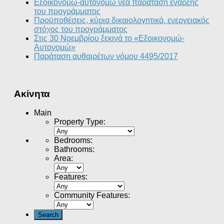
Εξοικονομώ-αυτονομώ νεα παράταση έναρξης
του προγράμματος
Προϋποθέσεις, κύρια δικαιολογητικά, ενεργειακός
στόχος του προγράμματος
Στις 30 Νοεμβρίου ξεκινά το «Εξοικονομώ-
Αυτονομώ»
Παράταση αυθαιρέτων νόμου 4495/2017
Ακίνητα
Main
Property Type
:
Bedrooms
:
Bathrooms
:
Area
:
Features
:
Community Features
: