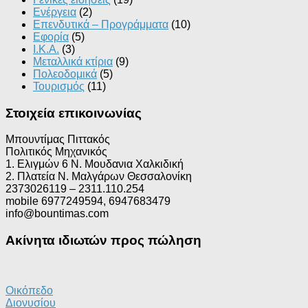
Ενέργεια
(2)
Επενδυτικά – Προγράμματα
(10)
Εφορία
(5)
Ι.Κ.Α.
(3)
Μεταλλικά κτίρια
(9)
Πολεοδομικά
(5)
Τουρισμός
(11)
Στοιχεία επικοινωνίας
Μπουντίμας Πιττακός
Πολιτικός Μηχανικός
1. Ελιγμών 6 Ν. Μουδανια Χαλκιδική
2. Πλατεία Ν. Μαλγάρων Θεσσαλονίκη
2373026119 – 2311.110.254
mobile 6977249594, 6947683479
info@bountimas.com
Ακίνητα ιδιωτών προς πώληση
Οικόπεδο
Διονυσίου