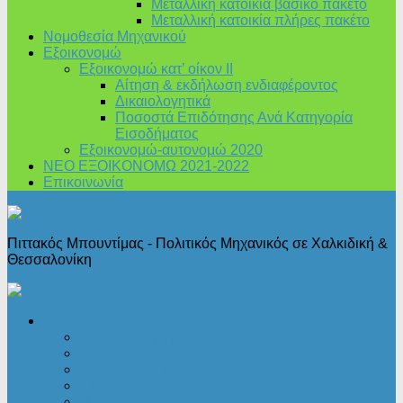
Μεταλλική κατοικία βασικό πακέτο
Μεταλλική κατοικία πλήρες πακέτο
Νομοθεσία Μηχανικού
Εξοικονομώ
Εξοικονομώ κατ’ οίκον II
Αίτηση & εκδήλωση ενδιαφέροντος
Δικαιολογητικά
Ποσοστά Επιδότησης Ανά Κατηγορία
Εισοδήματος
Εξοικονομώ-αυτονομώ 2020
ΝΕΟ ΕΞΟΙΚΟΝΟΜΩ 2021-2022
Επικοινωνία
Πιττακός Μπουντίμας - Πολιτικός Μηχανικός σε Χαλκιδική &
Θεσσαλονίκη
Πολεοδομικά
Άδειες δόμησης
Άδειες λειτουργίας
Αρχιτεκτονική
Ι.Κ.Α.
Νομοθεσία