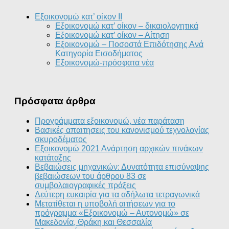
Εξοικονομώ κατ’ οίκον II
Εξοικονομώ κατ’ οίκον – δικαιολογητικά
Εξοικονομώ κατ’ οίκον – Αίτηση
Εξοικονομώ – Ποσοστά Επιδότησης Ανά
Κατηγορία Εισοδήματος
Εξοικονομώ-πρόσφατα νέα
Πρόσφατα άρθρα
Προγράμματα εξοικονομώ, νέα παράταση
Βασικές απαιτησεις του κανονισμού τεχνολογίας
σκυροδέματος
Εξοικονομώ 2021 Ανάρτηση αρχικών πινάκων
κατάταξης
Βεβαιώσεις μηχανικών: Δυνατότητα επισύναψης
βεβαιώσεων του άρθρου 83 σε
συμβολαιογραφικές πράξεις
Δεύτερη ευκαιρία για τα αδήλωτα τετραγωνικά
Μετατίθεται η υποβολή αιτήσεων για το
πρόγραμμα «Εξοικονομώ – Αυτονομώ» σε
Μακεδονία, Θράκη και Θεσσαλία