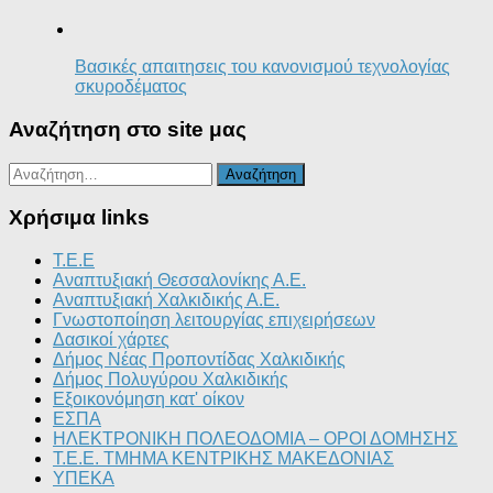
Βασικές απαιτησεις του κανονισμού τεχνολογίας
σκυροδέματος
Αναζήτηση στο site μας
Αναζήτηση
για:
Χρήσιμα links
T.E.E
Αναπτυξιακή Θεσσαλονίκης Α.Ε.
Αναπτυξιακή Χαλκιδικής Α.Ε.
Γνωστοποίηση λειτουργίας επιχειρήσεων
Δασικοί χάρτες
Δήμος Νέας Προποντίδας Χαλκιδικής
Δήμος Πολυγύρου Χαλκιδικής
Εξοικονόμηση κατ' οίκον
ΕΣΠΑ
ΗΛΕΚΤΡΟΝΙΚΗ ΠΟΛΕΟΔΟΜΙΑ – ΟΡΟΙ ΔΟΜΗΣΗΣ
Τ.Ε.Ε. ΤΜΗΜΑ ΚΕΝΤΡΙΚΗΣ ΜΑΚΕΔΟΝΙΑΣ
ΥΠΕΚΑ