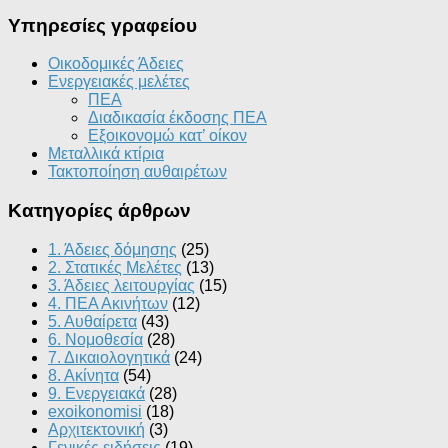
Υπηρεσίες γραφείου
Οικοδομικές Άδειες
Ενεργειακές μελέτες
ΠΕΑ
Διαδικασία έκδοσης ΠΕΑ
Εξοικονομώ κατ’ οίκoν
Μεταλλικά κτίρια
Τακτοποίηση αυθαιρέτων
Κατηγορίες άρθρων
1. Άδειες δόμησης
(25)
2. Στατικές Μελέτες
(13)
3. Άδειες λειτουργίας
(15)
4. ΠΕΑ Ακινήτων
(12)
5. Αυθαίρετα
(43)
6. Νομοθεσία
(28)
7. Δικαιολογητικά
(24)
8. Ακίνητα
(54)
9. Ενεργειακά
(28)
exoikonomisi
(18)
Αρχιτεκτονική
(3)
Γενικές ειδήσεις
(19)