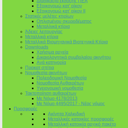
Διαδικασία έκδοσης ΠΕΑ
Εξοικονομώ κατ’ οίκoν
Εξοικονομώ κατ’ οίκον II
Στατικές μελέτες κτιρίων
Οπλισμένου σκυροδέματος
Μεταλλικά κτίρια
Άδειες λειτουργίας
Μεταλλικά κτίρια
Μεταλλικά Βιομηχανικά Βιοτεχνικά Κτίρια
Downloads
Χρήσιμα αρχεία
Δικαιολογητικά συμβολαίου ακινήτου
Ανά κατηγορία
Προκατ σπίτια
Νομοθεσία ακινήτων
Πολεοδομική Νομοθεσία
Νομοθεσία Αυθαιρέτων
Υγειονομική νομοθεσία
Τακτοποίηση αυθαιρέτων
Με Νόμο 4178/2013
Με Νόμο 4495/2017 - Νέος νόμος
Προσφορές
Ακίνητα Χαλκιδική
Μεταλλικές κατοικίες προσφορές
Μεταλλική κατοικία αρχικό πακέτο