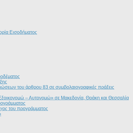
ορία Εισοδήματος
ροδέματος
ξης
ιώσεων του άρθρου 83 σε συμβολαιογραφικές πράξεις
«Εξοικονομώ – Αυτονομώ» σε Μακεδονία, Θράκη και Θεσσαλία
ρογράμματος
τόχος του προγράμματος
»