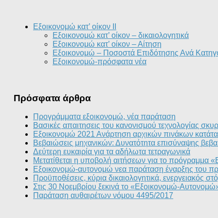
Εξοικονομώ κατ’ οίκον II
Εξοικονομώ κατ’ οίκον – δικαιολογητικά
Εξοικονομώ κατ’ οίκον – Αίτηση
Εξοικονομώ – Ποσοστά Επιδότησης Ανά Κατηγ
Εξοικονομώ-πρόσφατα νέα
Πρόσφατα άρθρα
Προγράμματα εξοικονομώ, νέα παράταση
Βασικές απαιτησεις του κανονισμού τεχνολογίας σκυ
Εξοικονομώ 2021 Ανάρτηση αρχικών πινάκων κατάτα
Βεβαιώσεις μηχανικών: Δυνατότητα επισύναψης βεβα
Δεύτερη ευκαιρία για τα αδήλωτα τετραγωνικά
Μετατίθεται η υποβολή αιτήσεων για το πρόγραμμα 
Εξοικονομώ-αυτονομώ νεα παράταση έναρξης του π
Προϋποθέσεις, κύρια δικαιολογητικά, ενεργειακός σ
Στις 30 Νοεμβρίου ξεκινά το «Εξοικονομώ-Αυτονομώ
Παράταση αυθαιρέτων νόμου 4495/2017