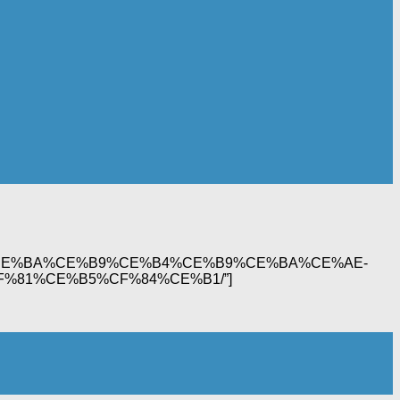
%CE%BB%CE%BA%CE%B9%CE%B4%CE%B9%CE%BA%CE%AE-
81%CE%B5%CF%84%CE%B1/”]