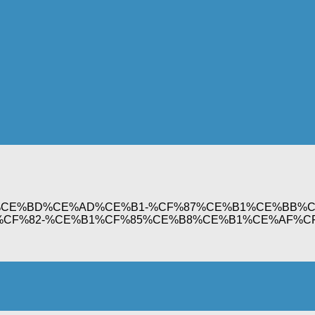
wordpress.com/%CE%BD%CE%AD%CE%B1-%CF%87%CE%B1
F%82-%CE%B1%CF%85%CE%B8%CE%B1%CE%AF%CF%