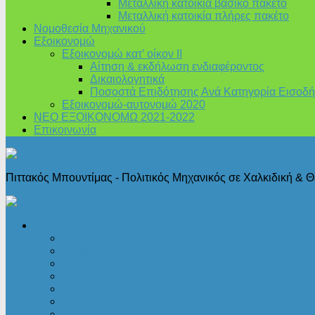
Μεταλλική κατοικία βασικό πακέτο
Μεταλλική κατοικία πλήρες πακέτο
Νομοθεσία Μηχανικού
Εξοικονομώ
Εξοικονομώ κατ’ οίκον II
Αίτηση & εκδήλωση ενδιαφέροντος
Δικαιολογητικά
Ποσοστά Επιδότησης Ανά Κατηγορία Εισοδή
Εξοικονομώ-αυτονομώ 2020
ΝΕΟ ΕΞΟΙΚΟΝΟΜΩ 2021-2022
Επικοινωνία
Πιττακός Μπουντίμας - Πολιτικός Μηχανικός σε Χαλκιδική & 
Πολεοδομικά
Άδειες δόμησης
Άδειες λειτουργίας
Αρχιτεκτονική
Ι.Κ.Α.
Νομοθεσία
Μεταλλικά κτίρια
Στατικές Μελέτες