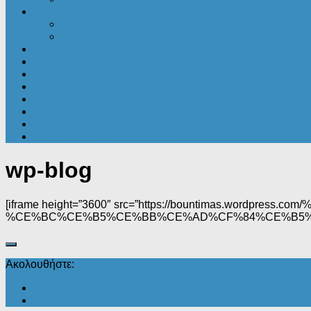
Ενέργεια
Ενεργειακά νέα
ΠΕΑ
Εξοικονομώ
Αυθαίρετα
Δικαιολογητικά
Ακίνητα
Γενικές ειδήσεις
Εφορία
Τουρισμός
Επενδυτικά – Προγράμματα
wp-blog
[iframe height=”3600″ src=”https://bountimas.
%CE%BC%CE%B5%CE%BB%CE%AD%CF%84%CE%B5%C
Ακολουθήστε: