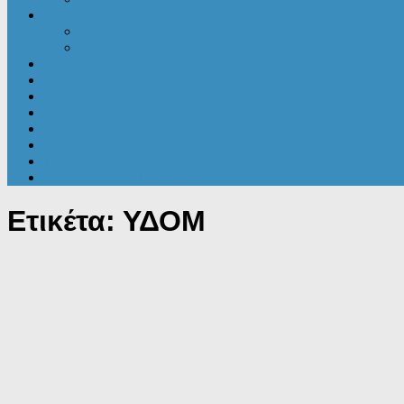
Ενέργεια
Ενεργειακά νέα
ΠΕΑ
Εξοικονομώ
Αυθαίρετα
Δικαιολογητικά
Ακίνητα
Γενικές ειδήσεις
Εφορία
Τουρισμός
Επενδυτικά – Προγράμματα
Ετικέτα:
ΥΔΟΜ