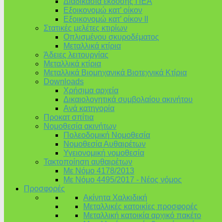
Διαδικασία έκδοσης ΠΕΑ
Εξοικονομώ κατ’ οίκoν
Εξοικονομώ κατ’ οίκον II
Στατικές μελέτες κτιρίων
Οπλισμένου σκυροδέματος
Μεταλλικά κτίρια
Άδειες λειτουργίας
Μεταλλικά κτίρια
Μεταλλικά Βιομηχανικά Βιοτεχνικά Κτίρια
Downloads
Χρήσιμα αρχεία
Δικαιολογητικά συμβολαίου ακινήτου
Ανά κατηγορία
Προκατ σπίτια
Νομοθεσία ακινήτων
Πολεοδομική Νομοθεσία
Νομοθεσία Αυθαιρέτων
Υγειονομική νομοθεσία
Τακτοποίηση αυθαιρέτων
Με Νόμο 4178/2013
Με Νόμο 4495/2017 - Νέος νόμος
Προσφορές
Ακίνητα Χαλκιδική
Μεταλλικές κατοικίες προσφορές
Μεταλλική κατοικία αρχικό πακέτο