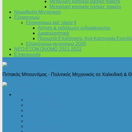
Μεταλλική κατοικία βασικό πακέτο
Μεταλλική κατοικία πλήρες πακέτο
Νομοθεσία Μηχανικού
Εξοικονομώ
Εξοικονομώ κατ’ οίκον II
Αίτηση & εκδήλωση ενδιαφέροντος
Δικαιολογητικά
Ποσοστά Επιδότησης Ανά Κατηγορία Εισοδή
Εξοικονομώ-αυτονομώ 2020
ΝΕΟ ΕΞΟΙΚΟΝΟΜΩ 2021-2022
Επικοινωνία
Πιττακός Μπουντίμας - Πολιτικός Μηχανικός σε Χαλκιδική & 
Πολεοδομικά
Άδειες δόμησης
Άδειες λειτουργίας
Αρχιτεκτονική
Ι.Κ.Α.
Νομοθεσία
Μεταλλικά κτίρια
Στατικές Μελέτες