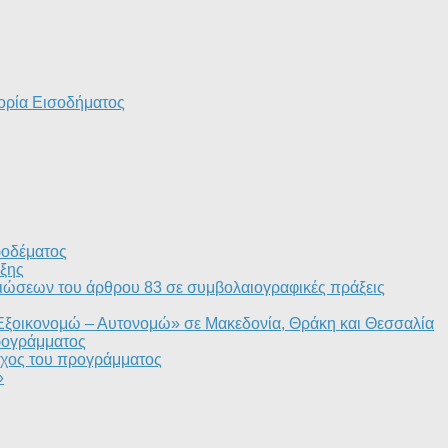
ορία Εισοδήματος
ροδέματος
ξης
ιώσεων του άρθρου 83 σε συμβολαιογραφικές πράξεις
«Εξοικονομώ – Αυτονομώ» σε Μακεδονία, Θράκη και Θεσσαλία
ρογράμματος
τόχος του προγράμματος
»