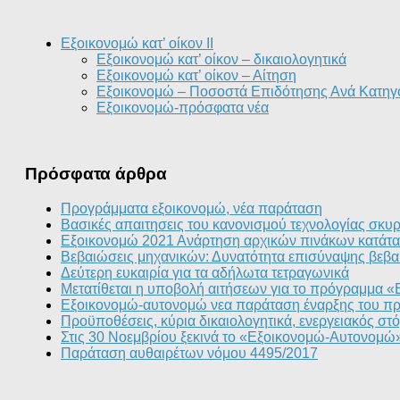
Εξοικονομώ κατ’ οίκον II
Εξοικονομώ κατ’ οίκον – δικαιολογητικά
Εξοικονομώ κατ’ οίκον – Αίτηση
Εξοικονομώ – Ποσοστά Επιδότησης Ανά Κατηγ
Εξοικονομώ-πρόσφατα νέα
Πρόσφατα άρθρα
Προγράμματα εξοικονομώ, νέα παράταση
Βασικές απαιτησεις του κανονισμού τεχνολογίας σκυ
Εξοικονομώ 2021 Ανάρτηση αρχικών πινάκων κατάτα
Βεβαιώσεις μηχανικών: Δυνατότητα επισύναψης βεβα
Δεύτερη ευκαιρία για τα αδήλωτα τετραγωνικά
Μετατίθεται η υποβολή αιτήσεων για το πρόγραμμα 
Εξοικονομώ-αυτονομώ νεα παράταση έναρξης του π
Προϋποθέσεις, κύρια δικαιολογητικά, ενεργειακός σ
Στις 30 Νοεμβρίου ξεκινά το «Εξοικονομώ-Αυτονομώ
Παράταση αυθαιρέτων νόμου 4495/2017