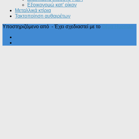
Εξοικονομώ κατ’ οίκoν
Μεταλλικά κτίρια
Τακτοποίηση αυθαιρέτων
Υποστηριζόμενο από
- Έχει σχεδιαστεί με το
Θέμα Ηueman