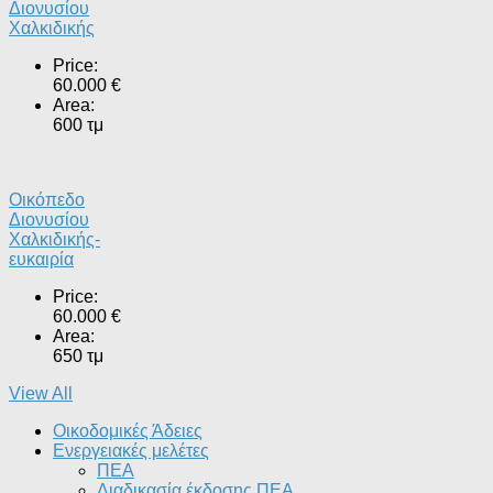
Διονυσίου
Χαλκιδικής
Price:
60.000 €
Area:
600 τμ
Οικόπεδο
Διονυσίου
Χαλκιδικής-
ευκαιρία
Price:
60.000 €
Area:
650 τμ
View All
Οικοδομικές Άδειες
Ενεργειακές μελέτες
ΠΕΑ
Διαδικασία έκδοσης ΠΕΑ