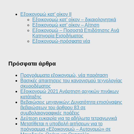
Εξοικονομώ κατ’ οίκον II
Εξοικονομώ κατ’ οίκον – δικαιολογητικά
Εξοικονομώ κατ’ οίκον – Αίτηση
Εξοικονομώ – Ποσοστά Επιδότησης Ανά
Κατηγορία Εισοδήματος
Εξοικονομώ-πρόσφατα νέα
Πρόσφατα άρθρα
Προγράμματα εξοικονομώ, νέα παράταση
Βασικές απαιτησεις του κανονισμού τεχνολογίας
σκυροδέματος
Εξοικονομώ 2021 Ανάρτηση αρχικών πινάκων
κατάταξης
Βεβαιώσεις μηχανικών: Δυνατότητα επισύναψης
βεβαιώσεων του άρθρου 83 σε
συμβολαιογραφικές πράξεις
Δεύτερη ευκαιρία για τα αδήλωτα τετραγωνικά
Μετατίθεται η υποβολή αιτήσεων για το
πρόγραμμα «Εξοικονομώ – Αυτονομώ» σε