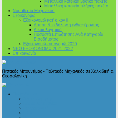
Μεταλλική κατοικία βασικό πακέτο
Μεταλλική κατοικία πλήρες πακέτο
Νομοθεσία Μηχανικού
Εξοικονομώ
Εξοικονομώ κατ’ οίκον II
Αίτηση & εκδήλωση ενδιαφέροντος
Δικαιολογητικά
Ποσοστά Επιδότησης Ανά Κατηγορία
Εισοδήματος
Εξοικονομώ-αυτονομώ 2020
ΝΕΟ ΕΞΟΙΚΟΝΟΜΩ 2021-2022
Επικοινωνία
Πιττακός Μπουντίμας - Πολιτικός Μηχανικός σε Χαλκιδική &
Θεσσαλονίκη
Πολεοδομικά
Άδειες δόμησης
Άδειες λειτουργίας
Αρχιτεκτονική
Ι.Κ.Α.
Νομοθεσία