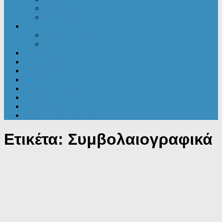
Μεταλλικά κτίρια
Στατικές Μελέτες
Ενέργεια
Ενεργειακά νέα
ΠΕΑ
Εξοικονομώ
Αυθαίρετα
Δικαιολογητικά
Ακίνητα
Γενικές ειδήσεις
Εφορία
Τουρισμός
Επενδυτικά – Προγράμματα
Ετικέτα:
Συμβολαιογραφικά