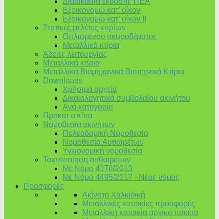
Διαδικασία έκδοσης ΠΕΑ
Εξοικονομώ κατ’ οίκoν
Εξοικονομώ κατ’ οίκον II
Στατικές μελέτες κτιρίων
Οπλισμένου σκυροδέματος
Μεταλλικά κτίρια
Άδειες λειτουργίας
Μεταλλικά κτίρια
Μεταλλικά Βιομηχανικά Βιοτεχνικά Κτίρια
Downloads
Χρήσιμα αρχεία
Δικαιολογητικά συμβολαίου ακινήτου
Ανά κατηγορία
Προκατ σπίτια
Νομοθεσία ακινήτων
Πολεοδομική Νομοθεσία
Νομοθεσία Αυθαιρέτων
Υγειονομική νομοθεσία
Τακτοποίηση αυθαιρέτων
Με Νόμο 4178/2013
Με Νόμο 4495/2017 - Νέος νόμος
Προσφορές
Ακίνητα Χαλκιδική
Μεταλλικές κατοικίες προσφορές
Μεταλλική κατοικία αρχικό πακέτο