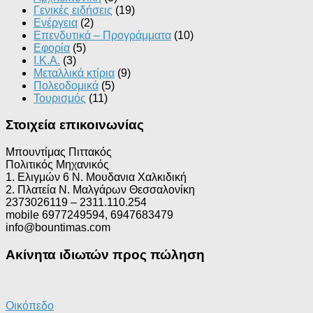
Γενικές ειδήσεις
(19)
Ενέργεια
(2)
Επενδυτικά – Προγράμματα
(10)
Εφορία
(5)
Ι.Κ.Α.
(3)
Μεταλλικά κτίρια
(9)
Πολεοδομικά
(5)
Τουρισμός
(11)
Στοιχεία επικοινωνίας
Μπουντίμας Πιττακός
Πολιτικός Μηχανικός
1. Ελιγμών 6 Ν. Μουδανια Χαλκιδική
2. Πλατεία Ν. Μαλγάρων Θεσσαλονίκη
2373026119 – 2311.110.254
mobile 6977249594, 6947683479
info@bountimas.com
Ακίνητα ιδιωτών προς πώληση
Οικόπεδο