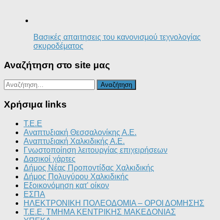
Βασικές απαιτησεις του κανονισμού τεχνολογίας
σκυροδέματος
Αναζήτηση στο site μας
Αναζήτηση
για:
Χρήσιμα links
T.E.E
Αναπτυξιακή Θεσσαλονίκης Α.Ε.
Αναπτυξιακή Χαλκιδικής Α.Ε.
Γνωστοποίηση λειτουργίας επιχειρήσεων
Δασικοί χάρτες
Δήμος Νέας Προποντίδας Χαλκιδικής
Δήμος Πολυγύρου Χαλκιδικής
Εξοικονόμηση κατ' οίκον
ΕΣΠΑ
ΗΛΕΚΤΡΟΝΙΚΗ ΠΟΛΕΟΔΟΜΙΑ – ΟΡΟΙ ΔΟΜΗΣΗΣ
Τ.Ε.Ε. ΤΜΗΜΑ ΚΕΝΤΡΙΚΗΣ ΜΑΚΕΔΟΝΙΑΣ