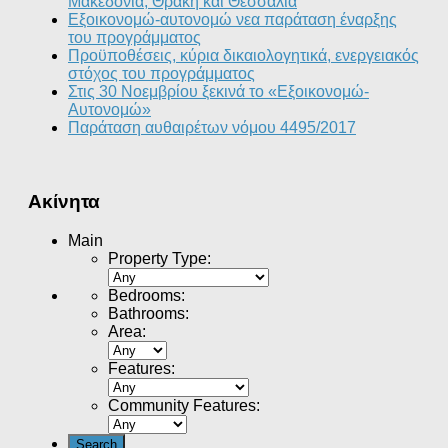
Μακεδονία, Θράκη και Θεσσαλία
Εξοικονομώ-αυτονομώ νεα παράταση έναρξης
του προγράμματος
Προϋποθέσεις, κύρια δικαιολογητικά, ενεργειακός
στόχος του προγράμματος
Στις 30 Νοεμβρίου ξεκινά το «Εξοικονομώ-
Αυτονομώ»
Παράταση αυθαιρέτων νόμου 4495/2017
Ακίνητα
Main
Property Type
:
Bedrooms
:
Bathrooms
:
Area
:
Features
:
Community Features
: