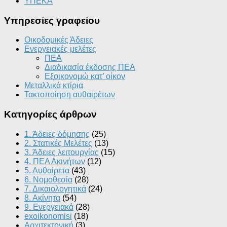
ΥΠΕΚΑ
Υπηρεσίες γραφείου
Οικοδομικές Άδειες
Ενεργειακές μελέτες
ΠΕΑ
Διαδικασία έκδοσης ΠΕΑ
Εξοικονομώ κατ’ οίκoν
Μεταλλικά κτίρια
Τακτοποίηση αυθαιρέτων
Κατηγορίες άρθρων
1. Άδειες δόμησης
(25)
2. Στατικές Μελέτες
(13)
3. Άδειες λειτουργίας
(15)
4. ΠΕΑ Ακινήτων
(12)
5. Αυθαίρετα
(43)
6. Νομοθεσία
(28)
7. Δικαιολογητικά
(24)
8. Ακίνητα
(54)
9. Ενεργειακά
(28)
exoikonomisi
(18)
Αρχιτεκτονική
(3)