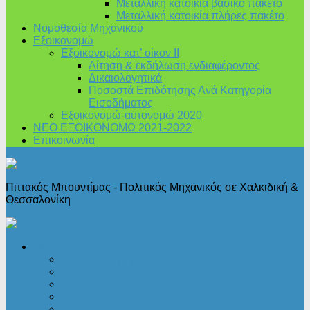
Μεταλλική κατοικία βασικό πακέτο
Μεταλλική κατοικία πλήρες πακέτο
Νομοθεσία Μηχανικού
Εξοικονομώ
Εξοικονομώ κατ’ οίκον II
Αίτηση & εκδήλωση ενδιαφέροντος
Δικαιολογητικά
Ποσοστά Επιδότησης Ανά Κατηγορία
Εισοδήματος
Εξοικονομώ-αυτονομώ 2020
ΝΕΟ ΕΞΟΙΚΟΝΟΜΩ 2021-2022
Επικοινωνία
Πιττακός Μπουντίμας - Πολιτικός Μηχανικός σε Χαλκιδική &
Θεσσαλονίκη
Πολεοδομικά
Άδειες δόμησης
Άδειες λειτουργίας
Αρχιτεκτονική
Ι.Κ.Α.
Νομοθεσία