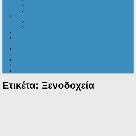
Μεταλλικά κτίρια
Στατικές Μελέτες
Ενέργεια
Ενεργειακά νέα
ΠΕΑ
Εξοικονομώ
Αυθαίρετα
Δικαιολογητικά
Ακίνητα
Γενικές ειδήσεις
Εφορία
Τουρισμός
Επενδυτικά – Προγράμματα
Ετικέτα:
Ξενοδοχεία