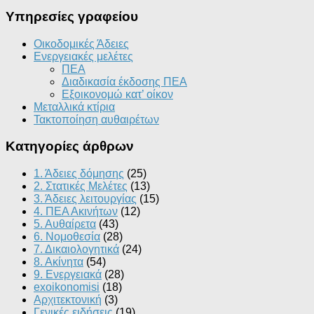
Υπηρεσίες γραφείου
Οικοδομικές Άδειες
Ενεργειακές μελέτες
ΠΕΑ
Διαδικασία έκδοσης ΠΕΑ
Εξοικονομώ κατ’ οίκoν
Μεταλλικά κτίρια
Τακτοποίηση αυθαιρέτων
Κατηγορίες άρθρων
1. Άδειες δόμησης
(25)
2. Στατικές Μελέτες
(13)
3. Άδειες λειτουργίας
(15)
4. ΠΕΑ Ακινήτων
(12)
5. Αυθαίρετα
(43)
6. Νομοθεσία
(28)
7. Δικαιολογητικά
(24)
8. Ακίνητα
(54)
9. Ενεργειακά
(28)
exoikonomisi
(18)
Αρχιτεκτονική
(3)
Γενικές ειδήσεις
(19)