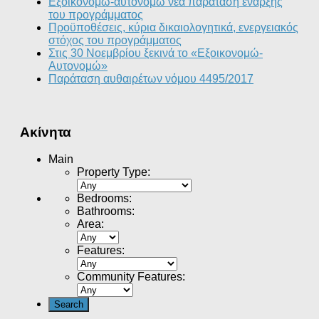
Εξοικονομώ-αυτονομώ νεα παράταση έναρξης
του προγράμματος
Προϋποθέσεις, κύρια δικαιολογητικά, ενεργειακός
στόχος του προγράμματος
Στις 30 Νοεμβρίου ξεκινά το «Εξοικονομώ-
Αυτονομώ»
Παράταση αυθαιρέτων νόμου 4495/2017
Ακίνητα
Main
Property Type
:
Bedrooms
:
Bathrooms
:
Area
:
Features
:
Community Features
: