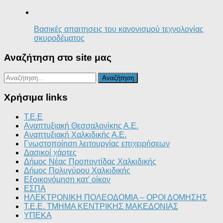
Βασικές απαιτησεις του κανονισμού τεχνολογίας
σκυροδέματος
Αναζήτηση στο site μας
Αναζήτηση
για:
Χρήσιμα links
T.E.E
Αναπτυξιακή Θεσσαλονίκης Α.Ε.
Αναπτυξιακή Χαλκιδικής Α.Ε.
Γνωστοποίηση λειτουργίας επιχειρήσεων
Δασικοί χάρτες
Δήμος Νέας Προποντίδας Χαλκιδικής
Δήμος Πολυγύρου Χαλκιδικής
Εξοικονόμηση κατ' οίκον
ΕΣΠΑ
ΗΛΕΚΤΡΟΝΙΚΗ ΠΟΛΕΟΔΟΜΙΑ – ΟΡΟΙ ΔΟΜΗΣΗΣ
Τ.Ε.Ε. ΤΜΗΜΑ ΚΕΝΤΡΙΚΗΣ ΜΑΚΕΔΟΝΙΑΣ
ΥΠΕΚΑ