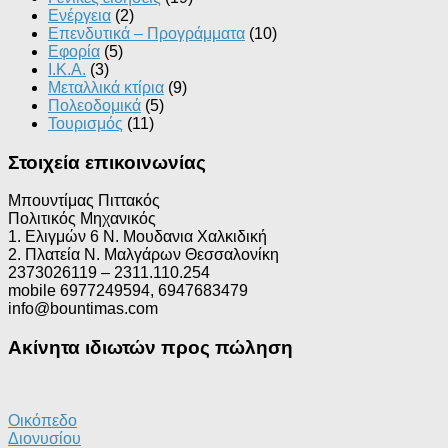
Ενέργεια
(2)
Επενδυτικά – Προγράμματα
(10)
Εφορία
(5)
Ι.Κ.Α.
(3)
Μεταλλικά κτίρια
(9)
Πολεοδομικά
(5)
Τουρισμός
(11)
Στοιχεία επικοινωνίας
Μπουντίμας Πιττακός
Πολιτικός Μηχανικός
1. Ελιγμών 6 Ν. Μουδανια Χαλκιδική
2. Πλατεία Ν. Μαλγάρων Θεσσαλονίκη
2373026119 – 2311.110.254
mobile 6977249594, 6947683479
info@bountimas.com
Ακίνητα ιδιωτών προς πώληση
Οικόπεδο
Διονυσίου