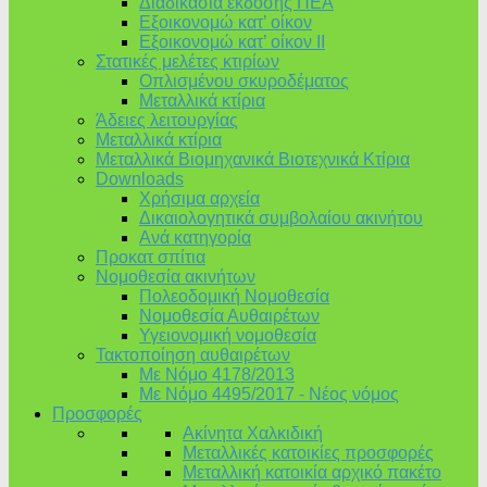
Διαδικασία έκδοσης ΠΕΑ
Εξοικονομώ κατ’ οίκoν
Εξοικονομώ κατ’ οίκον II
Στατικές μελέτες κτιρίων
Οπλισμένου σκυροδέματος
Μεταλλικά κτίρια
Άδειες λειτουργίας
Μεταλλικά κτίρια
Μεταλλικά Βιομηχανικά Βιοτεχνικά Κτίρια
Downloads
Χρήσιμα αρχεία
Δικαιολογητικά συμβολαίου ακινήτου
Ανά κατηγορία
Προκατ σπίτια
Νομοθεσία ακινήτων
Πολεοδομική Νομοθεσία
Νομοθεσία Αυθαιρέτων
Υγειονομική νομοθεσία
Τακτοποίηση αυθαιρέτων
Με Νόμο 4178/2013
Με Νόμο 4495/2017 - Νέος νόμος
Προσφορές
Ακίνητα Χαλκιδική
Μεταλλικές κατοικίες προσφορές
Μεταλλική κατοικία αρχικό πακέτο