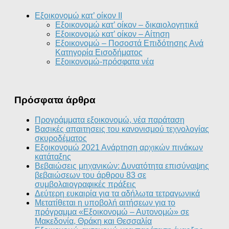
Εξοικονομώ κατ’ οίκον II
Εξοικονομώ κατ’ οίκον – δικαιολογητικά
Εξοικονομώ κατ’ οίκον – Αίτηση
Εξοικονομώ – Ποσοστά Επιδότησης Ανά
Κατηγορία Εισοδήματος
Εξοικονομώ-πρόσφατα νέα
Πρόσφατα άρθρα
Προγράμματα εξοικονομώ, νέα παράταση
Βασικές απαιτησεις του κανονισμού τεχνολογίας
σκυροδέματος
Εξοικονομώ 2021 Ανάρτηση αρχικών πινάκων
κατάταξης
Βεβαιώσεις μηχανικών: Δυνατότητα επισύναψης
βεβαιώσεων του άρθρου 83 σε
συμβολαιογραφικές πράξεις
Δεύτερη ευκαιρία για τα αδήλωτα τετραγωνικά
Μετατίθεται η υποβολή αιτήσεων για το
πρόγραμμα «Εξοικονομώ – Αυτονομώ» σε
Μακεδονία, Θράκη και Θεσσαλία