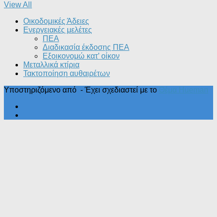
View All
Οικοδομικές Άδειες
Ενεργειακές μελέτες
ΠΕΑ
Διαδικασία έκδοσης ΠΕΑ
Εξοικονομώ κατ’ οίκoν
Μεταλλικά κτίρια
Τακτοποίηση αυθαιρέτων
Υποστηριζόμενο από
- Έχει σχεδιαστεί με το
Θέμα Ηueman