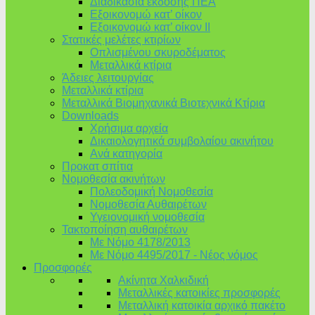
Διαδικασία έκδοσης ΠΕΑ
Εξοικονομώ κατ’ οίκoν
Εξοικονομώ κατ’ οίκον II
Στατικές μελέτες κτιρίων
Οπλισμένου σκυροδέματος
Μεταλλικά κτίρια
Άδειες λειτουργίας
Μεταλλικά κτίρια
Μεταλλικά Βιομηχανικά Βιοτεχνικά Κτίρια
Downloads
Χρήσιμα αρχεία
Δικαιολογητικά συμβολαίου ακινήτου
Ανά κατηγορία
Προκατ σπίτια
Νομοθεσία ακινήτων
Πολεοδομική Νομοθεσία
Νομοθεσία Αυθαιρέτων
Υγειονομική νομοθεσία
Τακτοποίηση αυθαιρέτων
Με Νόμο 4178/2013
Με Νόμο 4495/2017 - Νέος νόμος
Προσφορές
Ακίνητα Χαλκιδική
Μεταλλικές κατοικίες προσφορές
Μεταλλική κατοικία αρχικό πακέτο