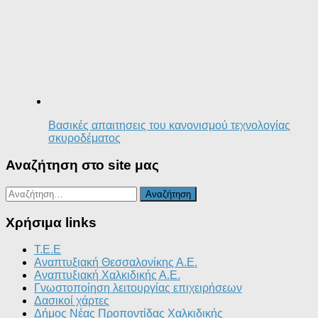
Βασικές απαιτησεις του κανονισμού τεχνολογίας
σκυροδέματος
Αναζήτηση στο site μας
Αναζήτηση
για:
Χρήσιμα links
T.E.E
Αναπτυξιακή Θεσσαλονίκης Α.Ε.
Αναπτυξιακή Χαλκιδικής Α.Ε.
Γνωστοποίηση λειτουργίας επιχειρήσεων
Δασικοί χάρτες
Δήμος Νέας Προποντίδας Χαλκιδικής