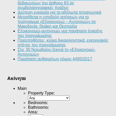
βεβαιώσεων του άρθρου 83 σε
συμβολαιογραφικές πράξεις
Δεύτερη ευκαιρία για τα αδήλωτα τετραγωνικά
Μετατίθεται η υποβολή αιτήσεων για το
πρόγραμμα «Εξοικονομώ – Αυτονομώ» σε
Μακεδονία, Θράκη και Θεσσαλία
Εξοικονομώ-αυτονομώ νεα παράταση έναρξης
του προγράμματος
Προϋποθέσεις, κύρια δικαιολογητικά, ενεργειακός
στόχος του προγράμματος
Στις 30 Νοεμβρίου ξεκινά το «Εξοικονομώ-
Αυτονομώ»
Παράταση αυθαιρέτων νόμου 4495/2017
Ακίνητα
Main
Property Type
:
Bedrooms
:
Bathrooms
:
Area
: