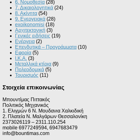
6. Νομοθεσία
(28)
7. Δικαιολογητικά
(24)
8. Ακίνητα
(54)
9. Ενεργειακά
(28)
exoikonomisi
(18)
Αρχιτεκτονική
(3)
Γενικές ειδήσεις
(19)
Ενέργεια
(2)
Επενδυτικά – Προγράμματα
(10)
Εφορία
(5)
Ι.Κ.Α.
(3)
Μεταλλικά κτίρια
(9)
Πολεοδομικά
(5)
Τουρισμός
(11)
Στοιχεία επικοινωνίας
Μπουντίμας Πιττακός
Πολιτικός Μηχανικός
1. Ελιγμών 6 Ν. Μουδανια Χαλκιδική
2. Πλατεία Ν. Μαλγάρων Θεσσαλονίκη
2373026119 – 2311.110.254
mobile 6977249594, 6947683479
info@bountimas.com