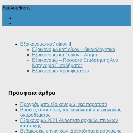
Ακολουθήστε:
Εξοικονομώ κατ’ οίκον II
Εξοικονομώ κατ’ οίκον – δικαιολογητικά
Εξοικονομώ κατ’ οίκον – Αίτηση
Εξοικονομώ – Ποσοστά Επιδότησης Ανά
Κατηγορία Εισοδήματος
Εξοικονομώ-πρόσφατα νέα
Πρόσφατα άρθρα
Προγράμματα εξοικονομώ, νέα παράταση
Βασικές απαιτησεις του κανονισμού τεχνολογίας
σκυροδέματος
Εξοικονομώ 2021 Ανάρτηση αρχικών πινάκων
κατάταξης
Βεβαιώσεις μηχανικών: Δυνατότητα επισύναψης