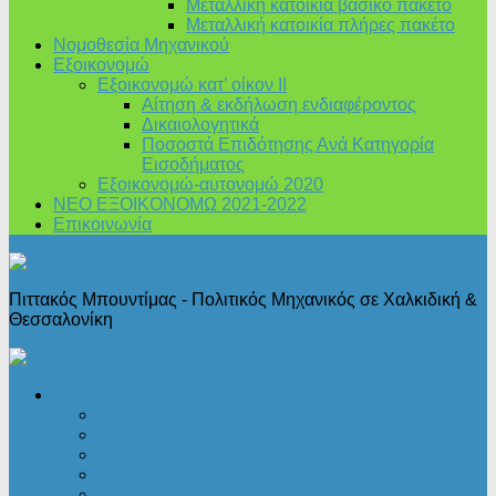
Μεταλλική κατοικία βασικό πακέτο
Μεταλλική κατοικία πλήρες πακέτο
Νομοθεσία Μηχανικού
Εξοικονομώ
Εξοικονομώ κατ’ οίκον II
Αίτηση & εκδήλωση ενδιαφέροντος
Δικαιολογητικά
Ποσοστά Επιδότησης Ανά Κατηγορία
Εισοδήματος
Εξοικονομώ-αυτονομώ 2020
ΝΕΟ ΕΞΟΙΚΟΝΟΜΩ 2021-2022
Επικοινωνία
Πιττακός Μπουντίμας - Πολιτικός Μηχανικός σε Χαλκιδική &
Θεσσαλονίκη
Πολεοδομικά
Άδειες δόμησης
Άδειες λειτουργίας
Αρχιτεκτονική
Ι.Κ.Α.
Νομοθεσία