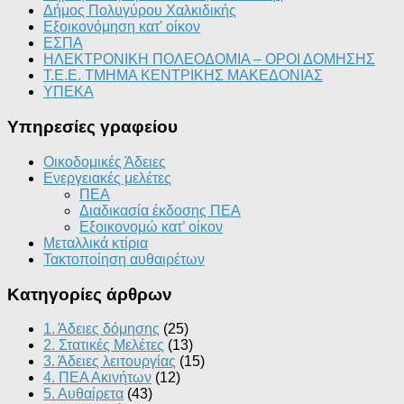
Δήμος Πολυγύρου Χαλκιδικής
Εξοικονόμηση κατ' οίκον
ΕΣΠΑ
ΗΛΕΚΤΡΟΝΙΚΗ ΠΟΛΕΟΔΟΜΙΑ – ΟΡΟΙ ΔΟΜΗΣΗΣ
Τ.Ε.Ε. ΤΜΗΜΑ ΚΕΝΤΡΙΚΗΣ ΜΑΚΕΔΟΝΙΑΣ
ΥΠΕΚΑ
Υπηρεσίες γραφείου
Οικοδομικές Άδειες
Ενεργειακές μελέτες
ΠΕΑ
Διαδικασία έκδοσης ΠΕΑ
Εξοικονομώ κατ’ οίκoν
Μεταλλικά κτίρια
Τακτοποίηση αυθαιρέτων
Κατηγορίες άρθρων
1. Άδειες δόμησης
(25)
2. Στατικές Μελέτες
(13)
3. Άδειες λειτουργίας
(15)
4. ΠΕΑ Ακινήτων
(12)
5. Αυθαίρετα
(43)