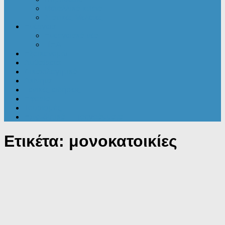
Μεταλλικά κτίρια
Στατικές Μελέτες
Ενέργεια
Ενεργειακά νέα
ΠΕΑ
Εξοικονομώ
Αυθαίρετα
Δικαιολογητικά
Ακίνητα
Γενικές ειδήσεις
Εφορία
Τουρισμός
Επενδυτικά – Προγράμματα
Ετικέτα:
μονοκατοικίες