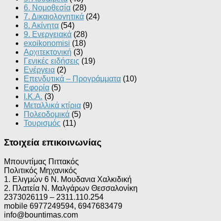
6. Νομοθεσία
(28)
7. Δικαιολογητικά
(24)
8. Ακίνητα
(54)
9. Ενεργειακά
(28)
exoikonomisi
(18)
Αρχιτεκτονική
(3)
Γενικές ειδήσεις
(19)
Ενέργεια
(2)
Επενδυτικά – Προγράμματα
(10)
Εφορία
(5)
Ι.Κ.Α.
(3)
Μεταλλικά κτίρια
(9)
Πολεοδομικά
(5)
Τουρισμός
(11)
Στοιχεία επικοινωνίας
Μπουντίμας Πιττακός
Πολιτικός Μηχανικός
1. Ελιγμών 6 Ν. Μουδανια Χαλκιδική
2. Πλατεία Ν. Μαλγάρων Θεσσαλονίκη
2373026119 – 2311.110.254
mobile 6977249594, 6947683479
info@bountimas.com