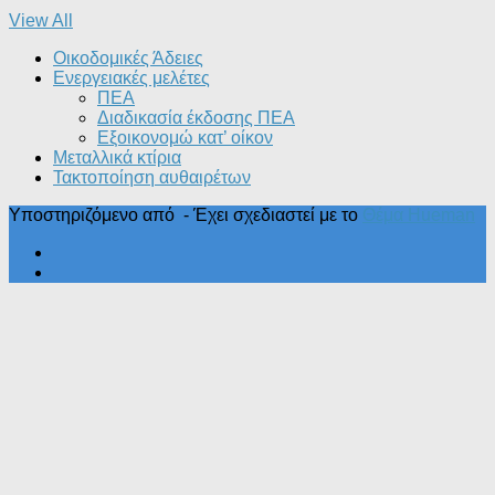
View All
Οικοδομικές Άδειες
Ενεργειακές μελέτες
ΠΕΑ
Διαδικασία έκδοσης ΠΕΑ
Εξοικονομώ κατ’ οίκoν
Μεταλλικά κτίρια
Τακτοποίηση αυθαιρέτων
Υποστηριζόμενο από
- Έχει σχεδιαστεί με το
Θέμα Ηueman