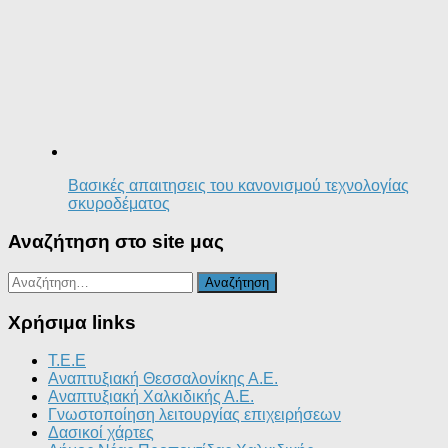
Βασικές απαιτησεις του κανονισμού τεχνολογίας
σκυροδέματος
Αναζήτηση στο site μας
Αναζήτηση
για:
Χρήσιμα links
T.E.E
Αναπτυξιακή Θεσσαλονίκης Α.Ε.
Αναπτυξιακή Χαλκιδικής Α.Ε.
Γνωστοποίηση λειτουργίας επιχειρήσεων
Δασικοί χάρτες