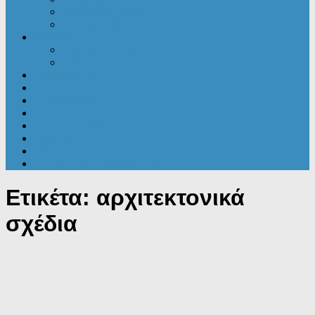
Μεταλλικά κτίρια
Στατικές Μελέτες
Ενέργεια
Ενεργειακά νέα
ΠΕΑ
Εξοικονομώ
Αυθαίρετα
Δικαιολογητικά
Ακίνητα
Γενικές ειδήσεις
Εφορία
Τουρισμός
Επενδυτικά – Προγράμματα
Ετικέτα:
αρχιτεκτονικά
σχέδια