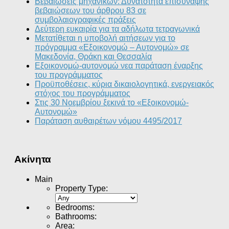
Βεβαιώσεις μηχανικών: Δυνατότητα επισύναψης
βεβαιώσεων του άρθρου 83 σε
συμβολαιογραφικές πράξεις
Δεύτερη ευκαιρία για τα αδήλωτα τετραγωνικά
Μετατίθεται η υποβολή αιτήσεων για το
πρόγραμμα «Εξοικονομώ – Αυτονομώ» σε
Μακεδονία, Θράκη και Θεσσαλία
Εξοικονομώ-αυτονομώ νεα παράταση έναρξης
του προγράμματος
Προϋποθέσεις, κύρια δικαιολογητικά, ενεργειακός
στόχος του προγράμματος
Στις 30 Νοεμβρίου ξεκινά το «Εξοικονομώ-
Αυτονομώ»
Παράταση αυθαιρέτων νόμου 4495/2017
Ακίνητα
Main
Property Type
:
Bedrooms
:
Bathrooms
:
Area
: