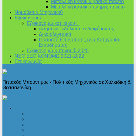
Μεταλλική κατοικία βασικό πακέτο
Μεταλλική κατοικία πλήρες πακέτο
Νομοθεσία Μηχανικού
Εξοικονομώ
Εξοικονομώ κατ’ οίκον II
Αίτηση & εκδήλωση ενδιαφέροντος
Δικαιολογητικά
Ποσοστά Επιδότησης Ανά Κατηγορία
Εισοδήματος
Εξοικονομώ-αυτονομώ 2020
ΝΕΟ ΕΞΟΙΚΟΝΟΜΩ 2021-2022
Επικοινωνία
Πιττακός Μπουντίμας - Πολιτικός Μηχανικός σε Χαλκιδική &
Θεσσαλονίκη
Πολεοδομικά
Άδειες δόμησης
Άδειες λειτουργίας
Αρχιτεκτονική
Ι.Κ.Α.
Νομοθεσία