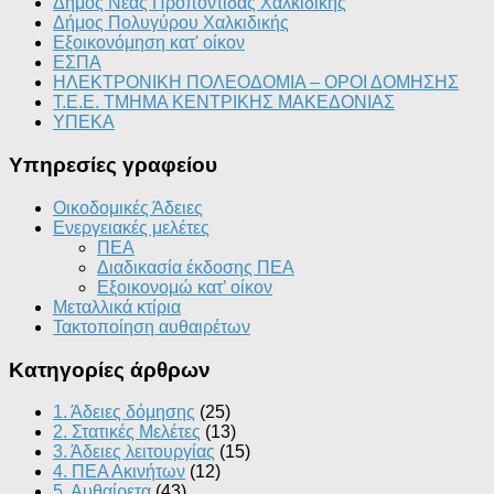
Δήμος Νέας Προποντίδας Χαλκιδικής
Δήμος Πολυγύρου Χαλκιδικής
Εξοικονόμηση κατ' οίκον
ΕΣΠΑ
ΗΛΕΚΤΡΟΝΙΚΗ ΠΟΛΕΟΔΟΜΙΑ – ΟΡΟΙ ΔΟΜΗΣΗΣ
Τ.Ε.Ε. ΤΜΗΜΑ ΚΕΝΤΡΙΚΗΣ ΜΑΚΕΔΟΝΙΑΣ
ΥΠΕΚΑ
Υπηρεσίες γραφείου
Οικοδομικές Άδειες
Ενεργειακές μελέτες
ΠΕΑ
Διαδικασία έκδοσης ΠΕΑ
Εξοικονομώ κατ’ οίκoν
Μεταλλικά κτίρια
Τακτοποίηση αυθαιρέτων
Κατηγορίες άρθρων
1. Άδειες δόμησης
(25)
2. Στατικές Μελέτες
(13)
3. Άδειες λειτουργίας
(15)
4. ΠΕΑ Ακινήτων
(12)
5. Αυθαίρετα
(43)