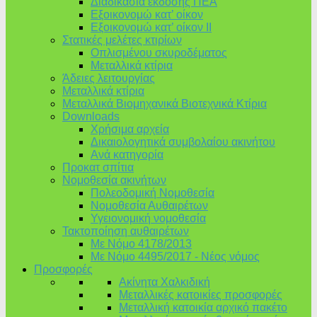
Διαδικασία έκδοσης ΠΕΑ
Εξοικονομώ κατ’ οίκoν
Εξοικονομώ κατ’ οίκον II
Στατικές μελέτες κτιρίων
Οπλισμένου σκυροδέματος
Μεταλλικά κτίρια
Άδειες λειτουργίας
Μεταλλικά κτίρια
Μεταλλικά Βιομηχανικά Βιοτεχνικά Κτίρια
Downloads
Χρήσιμα αρχεία
Δικαιολογητικά συμβολαίου ακινήτου
Ανά κατηγορία
Προκατ σπίτια
Νομοθεσία ακινήτων
Πολεοδομική Νομοθεσία
Νομοθεσία Αυθαιρέτων
Υγειονομική νομοθεσία
Τακτοποίηση αυθαιρέτων
Με Νόμο 4178/2013
Με Νόμο 4495/2017 - Νέος νόμος
Προσφορές
Ακίνητα Χαλκιδική
Μεταλλικές κατοικίες προσφορές
Μεταλλική κατοικία αρχικό πακέτο