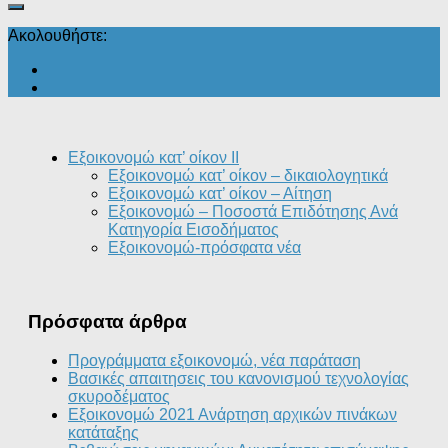
Ακολουθήστε:
Εξοικονομώ κατ’ οίκον II
Εξοικονομώ κατ’ οίκον – δικαιολογητικά
Εξοικονομώ κατ’ οίκον – Αίτηση
Εξοικονομώ – Ποσοστά Επιδότησης Ανά
Κατηγορία Εισοδήματος
Εξοικονομώ-πρόσφατα νέα
Πρόσφατα άρθρα
Προγράμματα εξοικονομώ, νέα παράταση
Βασικές απαιτησεις του κανονισμού τεχνολογίας
σκυροδέματος
Εξοικονομώ 2021 Ανάρτηση αρχικών πινάκων
κατάταξης