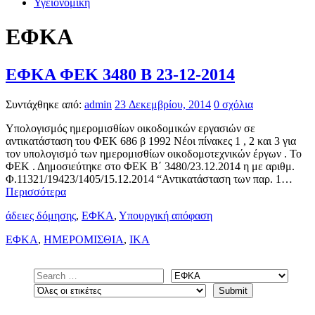
Υγειονομική
ΕΦΚΑ
ΕΦΚΑ ΦΕΚ 3480 Β 23-12-2014
Συντάχθηκε από:
admin
23 Δεκεμβρίου, 2014
0 σχόλια
Υπολογισμός ημερομισθίων οικοδομικών εργασιών σε
αντικατάσταση του ΦΕΚ 686 β 1992 Νέοι πίνακες 1 , 2 και 3 για
τον υπολογισμό των ημερομισθίων οικοδομοτεχνικών έργων . Το
ΦΕΚ . Δημοσιεύτηκε στο ΦΕΚ Β΄ 3480/23.12.2014 η με αριθμ.
Φ.11321/19423/1405/15.12.2014 “Αντικατάσταση των παρ. 1…
Περισσότερα
άδειες δόμησης
,
ΕΦΚΑ
,
Υπουργική απόφαση
ΕΦΚΑ
,
ΗΜΕΡΟΜΙΣΘΙΑ
,
ΙΚΑ