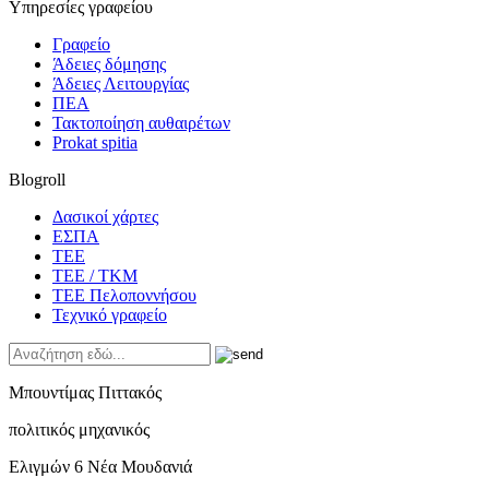
Υπηρεσίες γραφείου
Γραφείο
Άδειες δόμησης
Άδειες Λειτουργίας
ΠΕΑ
Τακτοποίηση αυθαιρέτων
Prokat spitia
Blogroll
Δασικοί χάρτες
ΕΣΠΑ
ΤΕΕ
ΤΕΕ / ΤΚΜ
ΤΕΕ Πελοποννήσου
Τεχνικό γραφείο
Μπουντίμας Πιττακός
πολιτικός μηχανικός
Ελιγμών 6 Νέα Μουδανιά