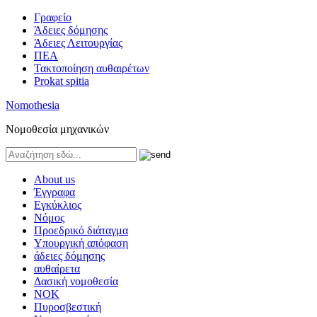
Γραφείο
Άδειες δόμησης
Άδειες Λειτουργίας
ΠΕΑ
Τακτοποίηση αυθαιρέτων
Prokat spitia
Nomothesia
Νομοθεσία μηχανικών
About us
Έγγραφα
Εγκύκλιος
Νόμος
Προεδρικό διάταγμα
Υπουργική απόφαση
άδειες δόμησης
αυθαίρετα
Δασική νομοθεσία
ΝΟΚ
Πυροσβεστική