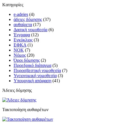
Kατηγορίες
e-adeies
(4)
άδειες δόμησης
(37)
αυθαίρετα
(17)
Δασική νομοθεσία
(6)
Έγγραφα
(12)
Εγκύκλιος
(3)
ΕΦΚΑ
(1)
ΝΟΚ
(7)
Νόμος
(20)
Όροι δόμησης
(2)
Προεδρικό διάταγμα
(5)
Πυροσβεστική νομοθεσία
(7)
Υγειονομική νομοθεσία
(3)
Υπουργική απόφαση
(41)
Άδειες δόμησης
Τακτοποίηση αυθαιρέτων