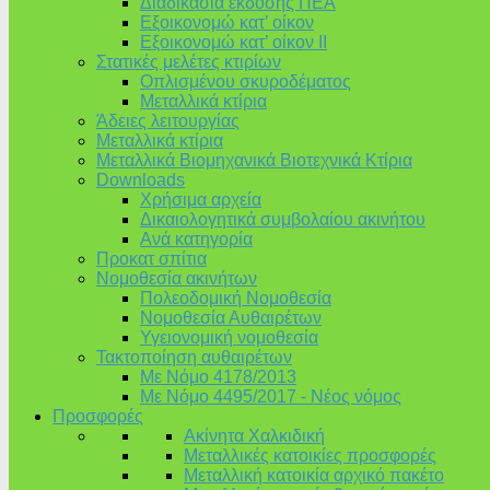
Διαδικασία έκδοσης ΠΕΑ
Εξοικονομώ κατ’ οίκoν
Εξοικονομώ κατ’ οίκον II
Στατικές μελέτες κτιρίων
Οπλισμένου σκυροδέματος
Μεταλλικά κτίρια
Άδειες λειτουργίας
Μεταλλικά κτίρια
Μεταλλικά Βιομηχανικά Βιοτεχνικά Κτίρια
Downloads
Χρήσιμα αρχεία
Δικαιολογητικά συμβολαίου ακινήτου
Ανά κατηγορία
Προκατ σπίτια
Νομοθεσία ακινήτων
Πολεοδομική Νομοθεσία
Νομοθεσία Αυθαιρέτων
Υγειονομική νομοθεσία
Τακτοποίηση αυθαιρέτων
Με Νόμο 4178/2013
Με Νόμο 4495/2017 - Νέος νόμος
Προσφορές
Ακίνητα Χαλκιδική
Μεταλλικές κατοικίες προσφορές
Μεταλλική κατοικία αρχικό πακέτο