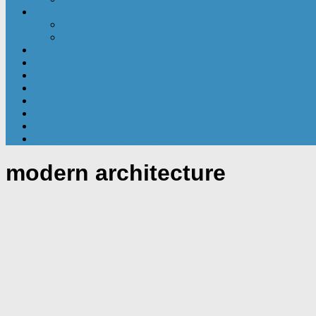
Ενέργεια
Ενεργειακά νέα
ΠΕΑ
Εξοικονομώ
Αυθαίρετα
Δικαιολογητικά
Ακίνητα
Γενικές ειδήσεις
Εφορία
Τουρισμός
Επενδυτικά – Προγράμματα
modern architecture