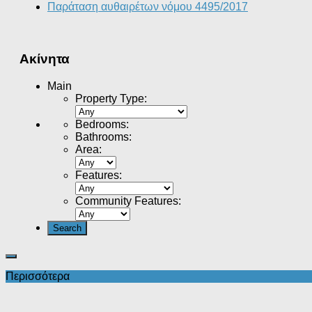
Παράταση αυθαιρέτων νόμου 4495/2017
Ακίνητα
Main
Property Type
:
Bedrooms
:
Bathrooms
:
Area
:
Features
:
Community Features
:
Περισσότερα