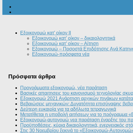
Εξοικονομώ κατ’ οίκον II
Εξοικονομώ κατ’ οίκον – δικαιολογητικά
Εξοικονομώ κατ’ οίκον – Αίτηση
Εξοικονομώ – Ποσοστά Επιδότησης Ανά Κατηγ
Εξοικονομώ-πρόσφατα νέα
Πρόσφατα άρθρα
Προγράμματα εξοικονομώ, νέα παράταση
Βασικές απαιτησεις του κανονισμού τεχνολογίας σκυ
Εξοικονομώ 2021 Ανάρτηση αρχικών πινάκων κατάτα
Βεβαιώσεις μηχανικών: Δυνατότητα επισύναψης βεβα
Δεύτερη ευκαιρία για τα αδήλωτα τετραγωνικά
Μετατίθεται η υποβολή αιτήσεων για το πρόγραμμα 
Εξοικονομώ-αυτονομώ νεα παράταση έναρξης του π
Προϋποθέσεις, κύρια δικαιολογητικά, ενεργειακός σ
Στις 30 Νοεμβρίου ξεκινά το «Εξοικονομώ-Αυτονομώ