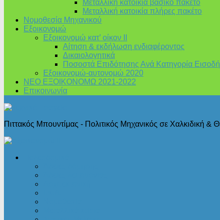
Μεταλλική κατοικία βασικό πακέτο
Μεταλλική κατοικία πλήρες πακέτο
Νομοθεσία Μηχανικού
Εξοικονομώ
Εξοικονομώ κατ’ οίκον II
Αίτηση & εκδήλωση ενδιαφέροντος
Δικαιολογητικά
Ποσοστά Επιδότησης Ανά Κατηγορία Εισοδή
Εξοικονομώ-αυτονομώ 2020
ΝΕΟ ΕΞΟΙΚΟΝΟΜΩ 2021-2022
Επικοινωνία
Πιττακός Μπουντίμας - Πολιτικός Μηχανικός σε Χαλκιδική & 
Πολεοδομικά
Άδειες δόμησης
Άδειες λειτουργίας
Αρχιτεκτονική
Ι.Κ.Α.
Νομοθεσία
Μεταλλικά κτίρια
Στατικές Μελέτες