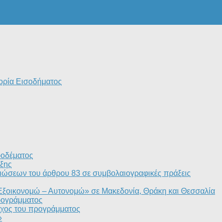
ορία Εισοδήματος
ροδέματος
ξης
ιώσεων του άρθρου 83 σε συμβολαιογραφικές πράξεις
«Εξοικονομώ – Αυτονομώ» σε Μακεδονία, Θράκη και Θεσσαλία
ρογράμματος
τόχος του προγράμματος
»