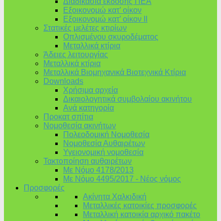
Διαδικασία έκδοσης ΠΕΑ
Εξοικονομώ κατ’ οίκoν
Εξοικονομώ κατ’ οίκον II
Στατικές μελέτες κτιρίων
Οπλισμένου σκυροδέματος
Μεταλλικά κτίρια
Άδειες λειτουργίας
Μεταλλικά κτίρια
Μεταλλικά Βιομηχανικά Βιοτεχνικά Κτίρια
Downloads
Χρήσιμα αρχεία
Δικαιολογητικά συμβολαίου ακινήτου
Ανά κατηγορία
Προκατ σπίτια
Νομοθεσία ακινήτων
Πολεοδομική Νομοθεσία
Νομοθεσία Αυθαιρέτων
Υγειονομική νομοθεσία
Τακτοποίηση αυθαιρέτων
Με Νόμο 4178/2013
Με Νόμο 4495/2017 - Νέος νόμος
Προσφορές
Ακίνητα Χαλκιδική
Μεταλλικές κατοικίες προσφορές
Μεταλλική κατοικία αρχικό πακέτο