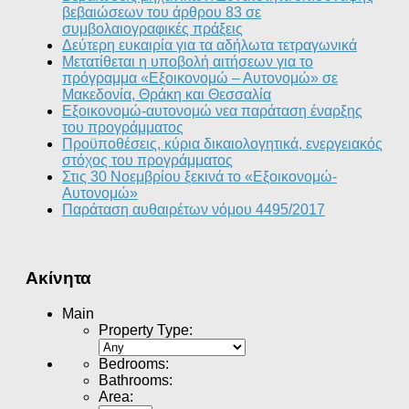
βεβαιώσεων του άρθρου 83 σε
συμβολαιογραφικές πράξεις
Δεύτερη ευκαιρία για τα αδήλωτα τετραγωνικά
Μετατίθεται η υποβολή αιτήσεων για το
πρόγραμμα «Εξοικονομώ – Αυτονομώ» σε
Μακεδονία, Θράκη και Θεσσαλία
Εξοικονομώ-αυτονομώ νεα παράταση έναρξης
του προγράμματος
Προϋποθέσεις, κύρια δικαιολογητικά, ενεργειακός
στόχος του προγράμματος
Στις 30 Νοεμβρίου ξεκινά το «Εξοικονομώ-
Αυτονομώ»
Παράταση αυθαιρέτων νόμου 4495/2017
Ακίνητα
Main
Property Type
:
Bedrooms
:
Bathrooms
:
Area
: