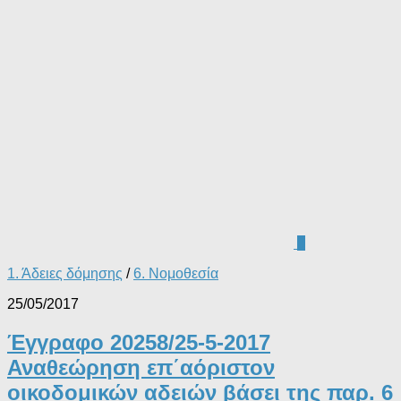
0
1. Άδειες δόμησης
/
6. Νομοθεσία
25/05/2017
Έγγραφο 20258/25-5-2017
Αναθεώρηση επ΄αόριστον
οικοδομικών αδειών βάσει της παρ. 6