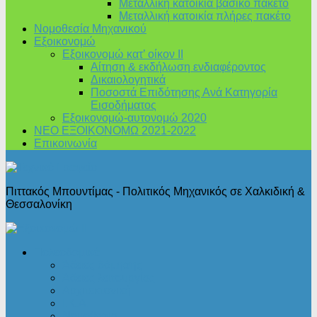
Μεταλλική κατοικία βασικό πακέτο
Μεταλλική κατοικία πλήρες πακέτο
Νομοθεσία Μηχανικού
Εξοικονομώ
Εξοικονομώ κατ’ οίκον II
Αίτηση & εκδήλωση ενδιαφέροντος
Δικαιολογητικά
Ποσοστά Επιδότησης Ανά Κατηγορία
Εισοδήματος
Εξοικονομώ-αυτονομώ 2020
ΝΕΟ ΕΞΟΙΚΟΝΟΜΩ 2021-2022
Επικοινωνία
Πιττακός Μπουντίμας - Πολιτικός Μηχανικός σε Χαλκιδική &
Θεσσαλονίκη
Πολεοδομικά
Άδειες δόμησης
Άδειες λειτουργίας
Αρχιτεκτονική
Ι.Κ.Α.
Νομοθεσία