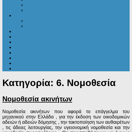
Μεταλλικά κτίρια
Στατικές Μελέτες
Ενέργεια
Ενεργειακά νέα
ΠΕΑ
Εξοικονομώ
Αυθαίρετα
Δικαιολογητικά
Ακίνητα
Γενικές ειδήσεις
Εφορία
Τουρισμός
Επενδυτικά – Προγράμματα
Κατηγορία:
6. Νομοθεσία
Νομοθεσία ακινήτων
Νομοθεσία ακινήτων που αφορά το επάγγελμα του
μηχανικού στην Ελλάδα , για την έκδοση των οικοδομικών
αδειών ή αδειών δόμησης , την τακτοποίηση των αυθαιρέτων
, τις άδειες λειτουργίας, την υγειονομική νομοθεσία και την