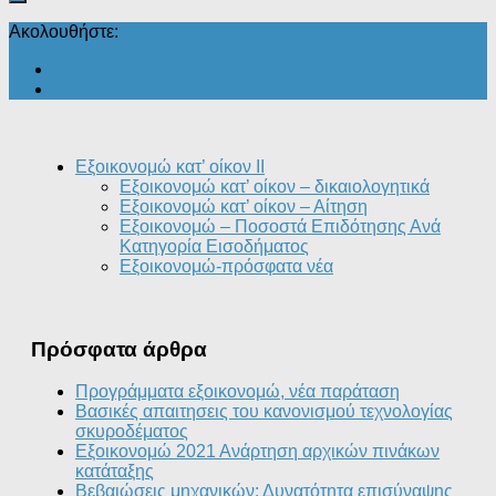
Ακολουθήστε:
Εξοικονομώ κατ’ οίκον II
Εξοικονομώ κατ’ οίκον – δικαιολογητικά
Εξοικονομώ κατ’ οίκον – Αίτηση
Εξοικονομώ – Ποσοστά Επιδότησης Ανά
Κατηγορία Εισοδήματος
Εξοικονομώ-πρόσφατα νέα
Πρόσφατα άρθρα
Προγράμματα εξοικονομώ, νέα παράταση
Βασικές απαιτησεις του κανονισμού τεχνολογίας
σκυροδέματος
Εξοικονομώ 2021 Ανάρτηση αρχικών πινάκων
κατάταξης
Βεβαιώσεις μηχανικών: Δυνατότητα επισύναψης