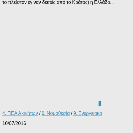
τo πλείστoν έγιναν δεκτές από το Κράτος) η Ελλάδα...
0
4. ΠΕΑ Ακινήτων
/
6. Νομοθεσία
/
9. Ενεργειακά
10/07/2016