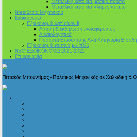
Μεταλλική κατοικία βασικό πακέτο
Μεταλλική κατοικία πλήρες πακέτο
Νομοθεσία Μηχανικού
Εξοικονομώ
Εξοικονομώ κατ’ οίκον II
Αίτηση & εκδήλωση ενδιαφέροντος
Δικαιολογητικά
Ποσοστά Επιδότησης Ανά Κατηγορία Εισοδή
Εξοικονομώ-αυτονομώ 2020
ΝΕΟ ΕΞΟΙΚΟΝΟΜΩ 2021-2022
Επικοινωνία
Πιττακός Μπουντίμας - Πολιτικός Μηχανικός σε Χαλκιδική & 
Πολεοδομικά
Άδειες δόμησης
Άδειες λειτουργίας
Αρχιτεκτονική
Ι.Κ.Α.
Νομοθεσία
Μεταλλικά κτίρια
Στατικές Μελέτες