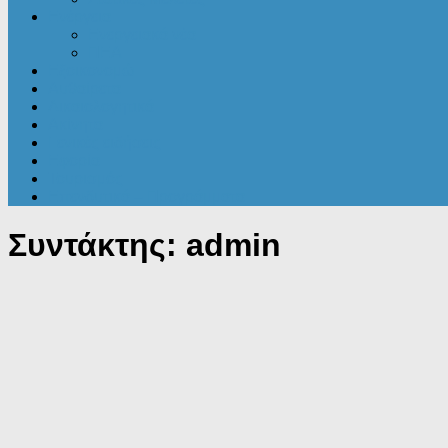
Ενέργεια
Ενεργειακά νέα
ΠΕΑ
Εξοικονομώ
Αυθαίρετα
Δικαιολογητικά
Ακίνητα
Γενικές ειδήσεις
Εφορία
Τουρισμός
Επενδυτικά – Προγράμματα
Συντάκτης:
admin