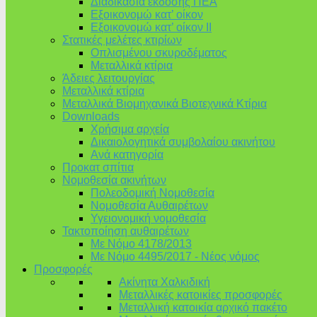
Διαδικασία έκδοσης ΠΕΑ
Εξοικονομώ κατ’ οίκoν
Εξοικονομώ κατ’ οίκον II
Στατικές μελέτες κτιρίων
Οπλισμένου σκυροδέματος
Μεταλλικά κτίρια
Άδειες λειτουργίας
Μεταλλικά κτίρια
Μεταλλικά Βιομηχανικά Βιοτεχνικά Κτίρια
Downloads
Χρήσιμα αρχεία
Δικαιολογητικά συμβολαίου ακινήτου
Ανά κατηγορία
Προκατ σπίτια
Νομοθεσία ακινήτων
Πολεοδομική Νομοθεσία
Νομοθεσία Αυθαιρέτων
Υγειονομική νομοθεσία
Τακτοποίηση αυθαιρέτων
Με Νόμο 4178/2013
Με Νόμο 4495/2017 - Νέος νόμος
Προσφορές
Ακίνητα Χαλκιδική
Μεταλλικές κατοικίες προσφορές
Μεταλλική κατοικία αρχικό πακέτο